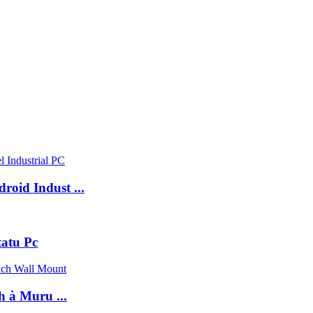
roid Indust ...
tatu Pc
h à Muru ...