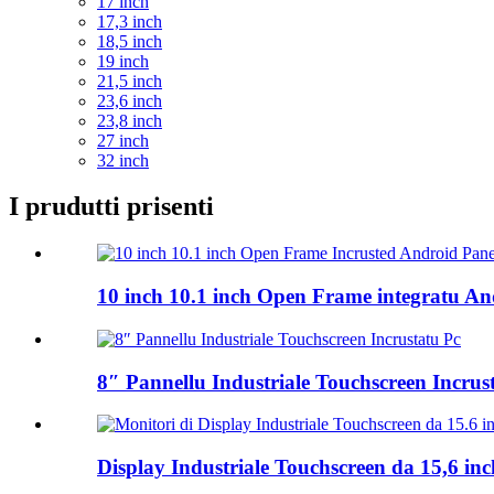
17 inch
17,3 inch
18,5 inch
19 inch
21,5 inch
23,6 inch
23,8 inch
27 inch
32 inch
I prudutti prisenti
10 inch 10.1 inch Open Frame integratu And
8″ Pannellu Industriale Touchscreen Incrus
Display Industriale Touchscreen da 15,6 inc