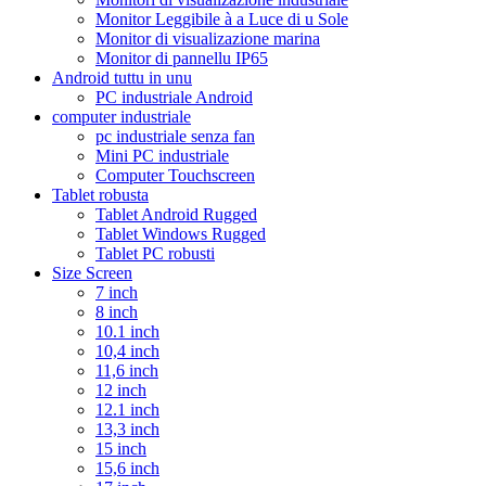
Monitor Leggibile à a Luce di u Sole
Monitor di visualizazione marina
Monitor di pannellu IP65
Android tuttu in unu
PC industriale Android
computer industriale
pc industriale senza fan
Mini PC industriale
Computer Touchscreen
Tablet robusta
Tablet Android Rugged
Tablet Windows Rugged
Tablet PC robusti
Size Screen
7 inch
8 inch
10.1 inch
10,4 inch
11,6 inch
12 inch
12.1 inch
13,3 inch
15 inch
15,6 inch