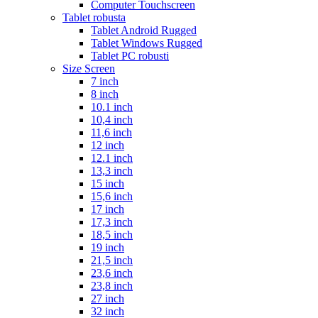
Computer Touchscreen
Tablet robusta
Tablet Android Rugged
Tablet Windows Rugged
Tablet PC robusti
Size Screen
7 inch
8 inch
10.1 inch
10,4 inch
11,6 inch
12 inch
12.1 inch
13,3 inch
15 inch
15,6 inch
17 inch
17,3 inch
18,5 inch
19 inch
21,5 inch
23,6 inch
23,8 inch
27 inch
32 inch