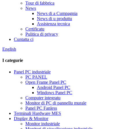
Tour di fabbrica
News
News di a Cumpagnia
News di u produttu
Assistenza tecnica
Certificatu
Pulitica di privacy
Cuntatta ci
English
I categurie
Panel PC industriale
PC PANEL
Open Frame Panel PC
Android Panel PC
Windows Panel PC
Computer integratu
Monitor di PC di pannellu murale
Panel PC Fanless
Terminali Hardware MES
Display & Monitor
Monitor industriale
Monitori di visualizazione industriale