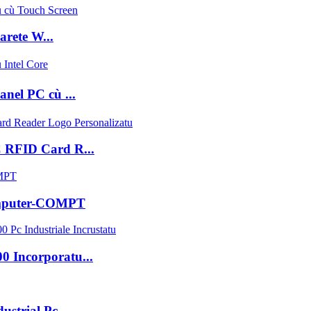
arete W...
nel PC cù ...
 RFID Card R...
Computer-COMPT
0 Incorporatu...
ustrial Pc