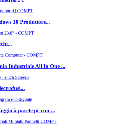
dows 10 Produttore...
chi...
nia Industriale All In One ...
ctrofusi...
ggio à parete pc cun ...