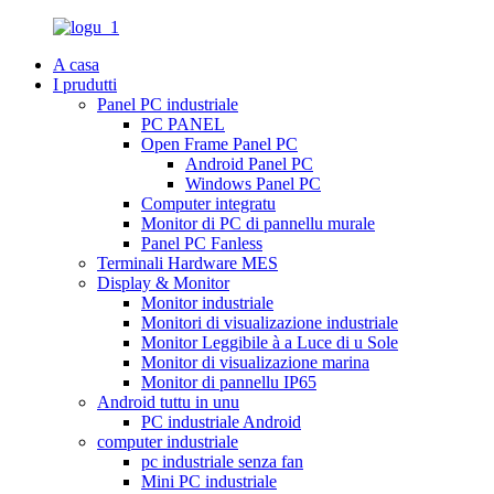
A casa
I prudutti
Panel PC industriale
PC PANEL
Open Frame Panel PC
Android Panel PC
Windows Panel PC
Computer integratu
Monitor di PC di pannellu murale
Panel PC Fanless
Terminali Hardware MES
Display & Monitor
Monitor industriale
Monitori di visualizazione industriale
Monitor Leggibile à a Luce di u Sole
Monitor di visualizazione marina
Monitor di pannellu IP65
Android tuttu in unu
PC industriale Android
computer industriale
pc industriale senza fan
Mini PC industriale