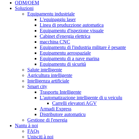
ODM/OEM
Soluzioni
Equipamentu industriale
L'equipaggiu laser
Linea di pruduzzione automatica
Equipamentu d'ispezione visuale
Cabinet d'energia elettrica
macchina CNC
Equipamentu di l'industria militare è pesante
Equipamentu aerospaziale
Equipamentu di a nave marina
Equipamentu di sicurità
Salute intelligente
Agricultura intelligente
Intelligenza artificiale
Smart city
Trasportu Intelligente
L'automatizazione intelligente di u veiculu
Carrelli elevatori AGV
Armadi Express
Distributore automaticu
Gestione di l'energia
Nantu à noi
FAQs
Unisciti à noi