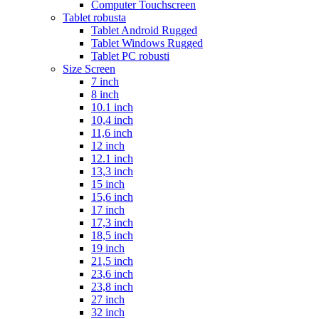
Computer Touchscreen
Tablet robusta
Tablet Android Rugged
Tablet Windows Rugged
Tablet PC robusti
Size Screen
7 inch
8 inch
10.1 inch
10,4 inch
11,6 inch
12 inch
12.1 inch
13,3 inch
15 inch
15,6 inch
17 inch
17,3 inch
18,5 inch
19 inch
21,5 inch
23,6 inch
23,8 inch
27 inch
32 inch