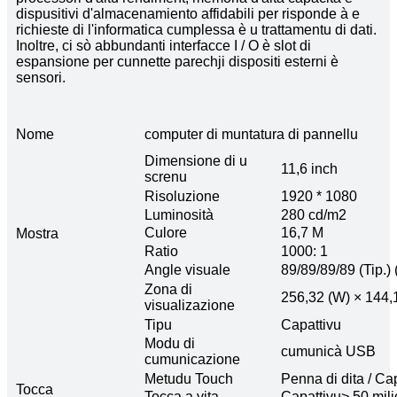
dispusitivi d'almacenamiento affidabili per risponde à e
richieste di l'informatica cumplessa è u trattamentu di dati.
Inoltre, ci sò abbundanti interfacce I / O è slot di
espansione per cunnette parechji dispositi esterni è
sensori.
Nome
computer di muntatura di pannellu
Dimensione di u
11,6 inch
screnu
Risoluzione
1920 * 1080
Luminosità
280 cd/m2
Culore
16,7 M
Mostra
Ratio
1000: 1
Angle visuale
89/89/89/89 (Tip.)
Zona di
256,32 (W) × 144,
visualizazione
Tipu
Capattivu
Modu di
cumunicà USB
cumunicazione
Metudu Touch
Penna di dita / Ca
Tocca
Tocca a vita
Capattivu> 50 mili