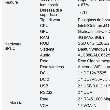
Feature
luminosità
> 87%
Durezza di a
＞7H
superficia
Tipu di vetru
Plexiglass rinforz
CPU
Intel®Celeron J4
GPU
Grafica Intel®UH
RAM
4G (MAX 8GB)
ROM
SSD 64G (128G/2
Hardware
SPEC
Sistema
Deafult Windows 
Audio
ALC888/ALC662/Su
Rete
Rete Gigabit inte
Rete wireless
Autenna WiFi, supp
DC 1
1 * DC12V/5525
DC 2
1 * DC9V-36V / 5.
USB
2 * USB 3.0, 2 * U
RS232
2 * COM
Rete
2 * RJ45 1000 Mb
Interfaccia
VGA
1 * VGA IN