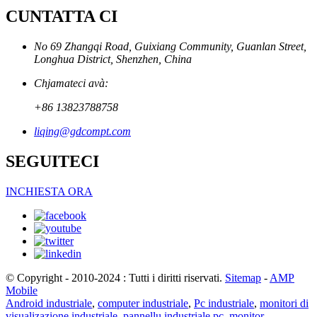
CUNTATTA CI
No 69 Zhangqi Road, Guixiang Community, Guanlan Street,
Longhua District, Shenzhen, China
Chjamateci avà:
+86 13823788758
liqing@gdcompt.com
SEGUITECI
INCHIESTA ORA
© Copyright - 2010-2024 : Tutti i diritti riservati.
Sitemap
-
AMP
Mobile
Android industriale
,
computer industriale
,
Pc industriale
,
monitori di
visualizazione industriale
,
pannellu industriale pc
,
monitor