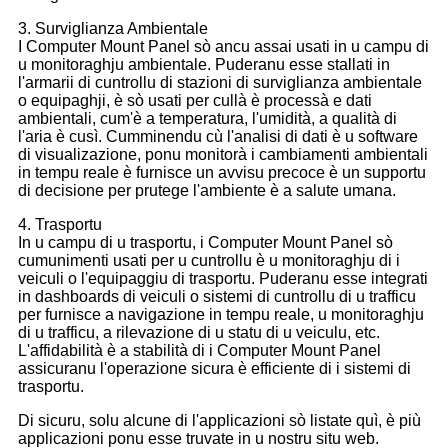
3. Surviglianza Ambientale
I Computer Mount Panel sò ancu assai usati in u campu di
u monitoraghju ambientale. Puderanu esse stallati in
l'armarii di cuntrollu di stazioni di surviglianza ambientale
o equipaghji, è sò usati per cullà è processà e dati
ambientali, cum'è a temperatura, l'umidità, a qualità di
l'aria è cusì. Cumminendu cù l'analisi di dati è u software
di visualizazione, ponu monitorà i cambiamenti ambientali
in tempu reale è furnisce un avvisu precoce è un supportu
di decisione per prutege l'ambiente è a salute umana.
4. Trasportu
In u campu di u trasportu, i Computer Mount Panel sò
cumunimenti usati per u cuntrollu è u monitoraghju di i
veiculi o l'equipaggiu di trasportu. Puderanu esse integrati
in dashboards di veiculi o sistemi di cuntrollu di u trafficu
per furnisce a navigazione in tempu reale, u monitoraghju
di u trafficu, a rilevazione di u statu di u veiculu, etc.
L'affidabilità è a stabilità di i Computer Mount Panel
assicuranu l'operazione sicura è efficiente di i sistemi di
trasportu.
Di sicuru, solu alcune di l'applicazioni sò listate quì, è più
applicazioni ponu esse truvate in u nostru situ web.