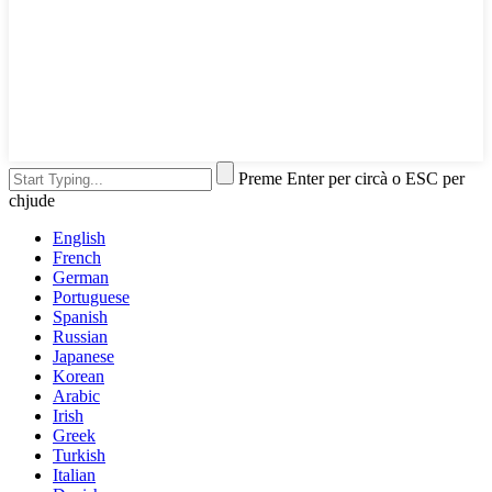
Preme Enter per circà o ESC per
chjude
English
French
German
Portuguese
Spanish
Russian
Japanese
Korean
Arabic
Irish
Greek
Turkish
Italian