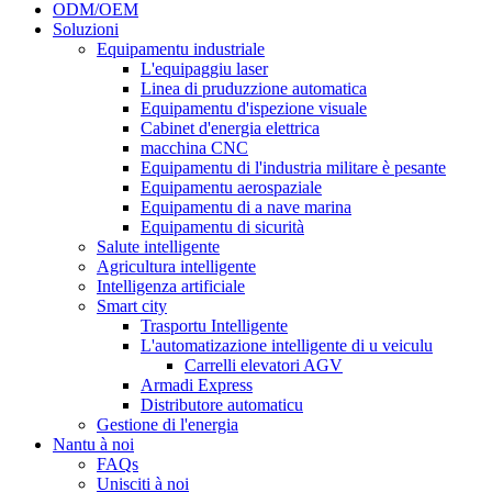
ODM/OEM
Soluzioni
Equipamentu industriale
L'equipaggiu laser
Linea di pruduzzione automatica
Equipamentu d'ispezione visuale
Cabinet d'energia elettrica
macchina CNC
Equipamentu di l'industria militare è pesante
Equipamentu aerospaziale
Equipamentu di a nave marina
Equipamentu di sicurità
Salute intelligente
Agricultura intelligente
Intelligenza artificiale
Smart city
Trasportu Intelligente
L'automatizazione intelligente di u veiculu
Carrelli elevatori AGV
Armadi Express
Distributore automaticu
Gestione di l'energia
Nantu à noi
FAQs
Unisciti à noi