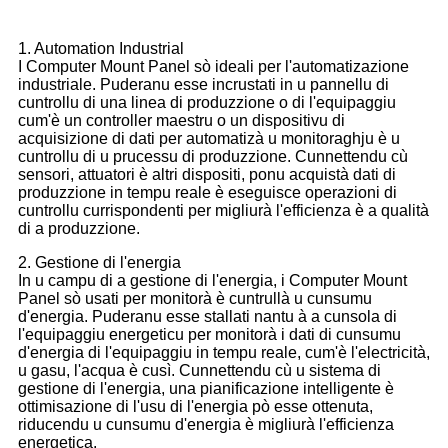
1. Automation Industrial
I Computer Mount Panel sò ideali per l'automatizazione
industriale. Puderanu esse incrustati in u pannellu di
cuntrollu di una linea di produzzione o di l'equipaggiu
cum'è un controller maestru o un dispositivu di
acquisizione di dati per automatizà u monitoraghju è u
cuntrollu di u prucessu di produzzione. Cunnettendu cù
sensori, attuatori è altri dispositi, ponu acquistà dati di
produzzione in tempu reale è eseguisce operazioni di
cuntrollu currispondenti per migliurà l'efficienza è a qualità
di a produzzione.
2. Gestione di l'energia
In u campu di a gestione di l'energia, i Computer Mount
Panel sò usati per monitorà è cuntrullà u cunsumu
d'energia. Puderanu esse stallati nantu à a cunsola di
l'equipaggiu energeticu per monitorà i dati di cunsumu
d'energia di l'equipaggiu in tempu reale, cum'è l'electricità,
u gasu, l'acqua è cusì. Cunnettendu cù u sistema di
gestione di l'energia, una pianificazione intelligente è
ottimisazione di l'usu di l'energia pò esse ottenuta,
riducendu u cunsumu d'energia è migliurà l'efficienza
energetica.