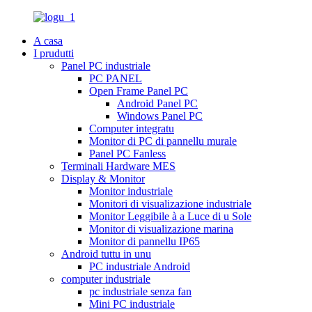
A casa
I prudutti
Panel PC industriale
PC PANEL
Open Frame Panel PC
Android Panel PC
Windows Panel PC
Computer integratu
Monitor di PC di pannellu murale
Panel PC Fanless
Terminali Hardware MES
Display & Monitor
Monitor industriale
Monitori di visualizazione industriale
Monitor Leggibile à a Luce di u Sole
Monitor di visualizazione marina
Monitor di pannellu IP65
Android tuttu in unu
PC industriale Android
computer industriale
pc industriale senza fan
Mini PC industriale