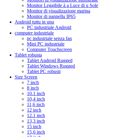
Monitor Leggibile à a Luce di u Sole
Monitor di visualizazione marina
Monitor di pannellu IP65
Android tuttu in unu
PC industriale Android
computer industriale
pc industriale senza fan
Mini PC industriale
Computer Touchscreen
Tablet robusta
Tablet Android Rugged
Tablet Windows Rugged
Tablet PC robusti
Size Screen
7 inch
8 inch
10.1 inch
10,4 inch
11,6 inch
12 inch
12.1 inch
13,3 inch
15 inch
15,6 inch