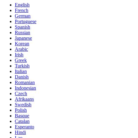
English
French
German
Portuguese
Spanish
Russian
Japanese
Korean
Arabic
Irish
Greek
Turkish
Italian
Danish
Romanian
Indonesian
Czech
Afrikaans
Swedish
Polish
Basque
Catalan
Esperanto
Hindi
Lao