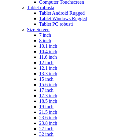
Computer Touchscreen
Tablet robusta
Tablet Android Rugged
Tablet Windows Rugged
Tablet PC robusti
Size Screen
7 inch
8 inch
10.1 inch
10,4 inch
11,6 inch
12 inch
12.1 inch
13,3 inch
15 inch
15,6 inch
17 inch
17,3 inch
18,5 inch
19 inch
21,5 inch
23,6 inch
23,8 inch
27 inch
32 inch