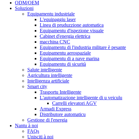
ODM/OEM
Soluzioni
Equipamentu industriale
L'equipaggiu laser
Linea di pruduzzione automatica
Equipamentu d'ispezione visuale
Cabinet d'energia elettrica
macchina CNC
Equipamentu di l'industria militare è pesante
Equipamentu aerospaziale
Equipamentu di a nave marina
Equipamentu di sicurità
Salute intelligente
Agricultura intelligente
Intelligenza artificiale
Smart city
Trasportu Intelligente
L'automatizazione intelligente di u veiculu
Carrelli elevatori AGV
Armadi Express
Distributore automaticu
Gestione di l'energia
Nantu à noi
FAQs
Unisciti à noi