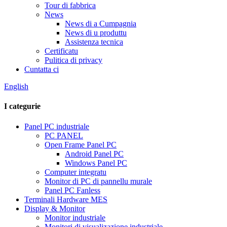
Tour di fabbrica
News
News di a Cumpagnia
News di u produttu
Assistenza tecnica
Certificatu
Pulitica di privacy
Cuntatta ci
English
I categurie
Panel PC industriale
PC PANEL
Open Frame Panel PC
Android Panel PC
Windows Panel PC
Computer integratu
Monitor di PC di pannellu murale
Panel PC Fanless
Terminali Hardware MES
Display & Monitor
Monitor industriale
Monitori di visualizazione industriale