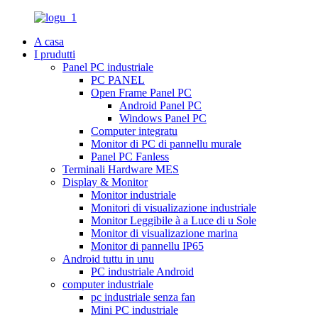
A casa
I prudutti
Panel PC industriale
PC PANEL
Open Frame Panel PC
Android Panel PC
Windows Panel PC
Computer integratu
Monitor di PC di pannellu murale
Panel PC Fanless
Terminali Hardware MES
Display & Monitor
Monitor industriale
Monitori di visualizazione industriale
Monitor Leggibile à a Luce di u Sole
Monitor di visualizazione marina
Monitor di pannellu IP65
Android tuttu in unu
PC industriale Android
computer industriale
pc industriale senza fan
Mini PC industriale