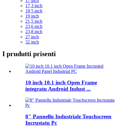
17 inch
17,3 inch
18,5 inch
19 inch
21,5 inch
23,6 inch
23,8 inch
27 inch
32 inch
I prudutti prisenti
10 inch 10.1 inch Open Frame
integratu Android Indust ...
8″ Pannellu Industriale Touchscreen
Incrustatu Pc