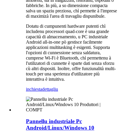
ambienti, sia in magazzini, ristoranti, ospedali o
fabbriche. In più, a so dimensione compacta
salva un spaziu preziosu, chì permette à l'imprese
di maximizà l'area di travagliu dispunibule.
Dotatu di cumpunenti hardware putenti chì
includenu processori quad-core è una grande
capacità di almacenamento, u PC industriale
Android all-in-one pò gestisce facilmente
applicazioni multitasking è esigenti. Supporta
l'opzioni di cunnessione senza saldatura,
cumprese Wi-Fi è Bluetooth, chì permettenu à
l'utilizatori di cunnette è sparte dati senza sforzu
cù altri dispositi. Inoltre, offre funziunalità multi-
touch per una sperienza d'utilizatore più
interattiva è intuitiva.
inchiesta
dettagliu
Pannellu industriale Pc
Android/Linux/Windows 10