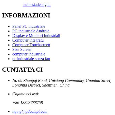
inchiesta
dettagliu
INFORMAZIONI
Panel PC industriale
PC industriale Android
Display è Monitori Industriali
Computer integratu
Computer Touchscreen
Size Screen
computer industriale
pc industriale senza fan
CUNTATTA CI
No 69 Zhangqi Road, Guixiang Community, Guanlan Street,
Longhua District, Shenzhen, China
Chjamateci avà:
+86 13823788758
liqing@gdcompt.com