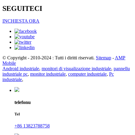
SEGUITECI
INCHIESTA ORA
© Copyright - 2010-2024 : Tutti i diritti riservati.
Sitemap
-
AMP
Mobile
Android industriale
,
monitori di visualizazione industriale
,
pannellu
industriale pc
,
monitor industriale
,
computer industriale
,
Pc
industriale
,
telefonu
Tel
+86 13823788758