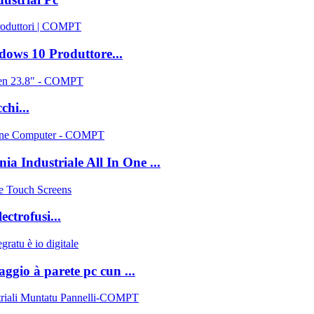
dows 10 Produttore...
chi...
nia Industriale All In One ...
ctrofusi...
ggio à parete pc cun ...