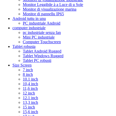
Monitor Leggibile à a Luce di u Sole
Monitor di visualizazione marina
Monitor di pannellu IP65
Android tuttu in unu
PC industriale Android
computer industriale
pc industriale senza fan
Mini PC industriale
Computer Touchscreen
Tablet robusta
Tablet Android Rugged
Tablet Windows Rugged
Tablet PC robusti
Size Screen
7 inch
8 inch
10.1 inch
10,4 inch
11,6 inch
12 inch
12.1 inch
13,3 inch
15 inch
15,6 inch