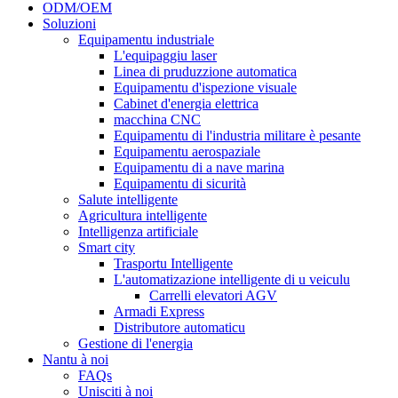
ODM/OEM
Soluzioni
Equipamentu industriale
L'equipaggiu laser
Linea di pruduzzione automatica
Equipamentu d'ispezione visuale
Cabinet d'energia elettrica
macchina CNC
Equipamentu di l'industria militare è pesante
Equipamentu aerospaziale
Equipamentu di a nave marina
Equipamentu di sicurità
Salute intelligente
Agricultura intelligente
Intelligenza artificiale
Smart city
Trasportu Intelligente
L'automatizazione intelligente di u veiculu
Carrelli elevatori AGV
Armadi Express
Distributore automaticu
Gestione di l'energia
Nantu à noi
FAQs
Unisciti à noi