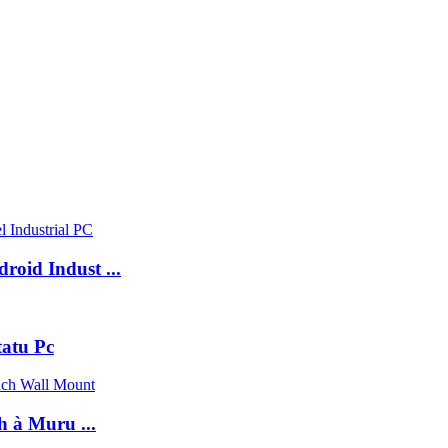
roid Indust ...
tatu Pc
h à Muru ...