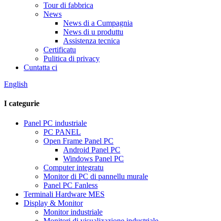
Tour di fabbrica
News
News di a Cumpagnia
News di u produttu
Assistenza tecnica
Certificatu
Pulitica di privacy
Cuntatta ci
English
I categurie
Panel PC industriale
PC PANEL
Open Frame Panel PC
Android Panel PC
Windows Panel PC
Computer integratu
Monitor di PC di pannellu murale
Panel PC Fanless
Terminali Hardware MES
Display & Monitor
Monitor industriale
Monitori di visualizazione industriale