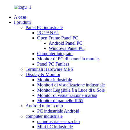
A casa
I prudutti
Panel PC industriale
PC PANEL
Open Frame Panel PC
Android Panel PC
Windows Panel PC
Computer integratu
Monitor di PC di pannellu murale
Panel PC Fanless
Terminali Hardware MES
Display & Monitor
Monitor industriale
Monitori di visualizazione industriale
Monitor Leggibile à a Luce di u Sole
Monitor di visualizazione marina
Monitor di pannellu IP65
Android tuttu in unu
PC industriale Android
computer industriale
pc industriale senza fan
Mini PC industriale