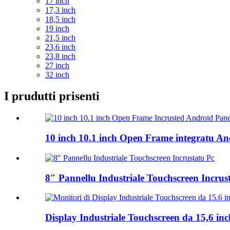
17 inch
17,3 inch
18,5 inch
19 inch
21,5 inch
23,6 inch
23,8 inch
27 inch
32 inch
I prudutti prisenti
10 inch 10.1 inch Open Frame integratu And
8″ Pannellu Industriale Touchscreen Incrus
Display Industriale Touchscreen da 15,6 inc