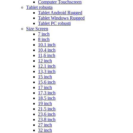
Computer Touchscreen
Tablet robusta
Tablet Android Rugged
Tablet Windows Rugged
Tablet PC robusti
Size Screen
7 inch
8 inch
10.1 inch
10,4 inch
11,6 inch
12 inch
12.1 inch
13,3 inch
15 inch
15,6 inch
17 inch
17,3 inch
18,5 inch
19 inch
21,5 inch
23,6 inch
23,8 inch
27 inch
32 inch