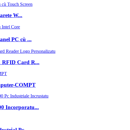
arete W...
nel PC cù ...
 RFID Card R...
Computer-COMPT
0 Incorporatu...
ustrial Pc