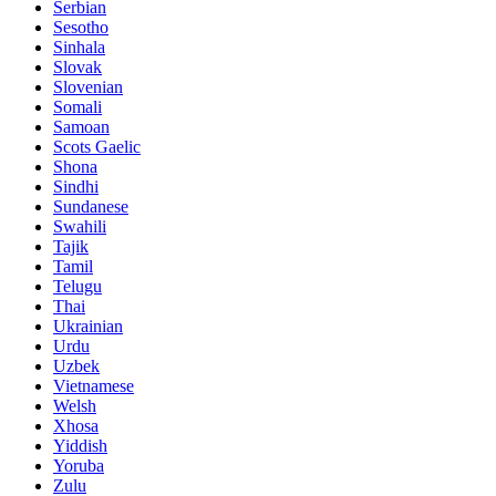
Serbian
Sesotho
Sinhala
Slovak
Slovenian
Somali
Samoan
Scots Gaelic
Shona
Sindhi
Sundanese
Swahili
Tajik
Tamil
Telugu
Thai
Ukrainian
Urdu
Uzbek
Vietnamese
Welsh
Xhosa
Yiddish
Yoruba
Zulu