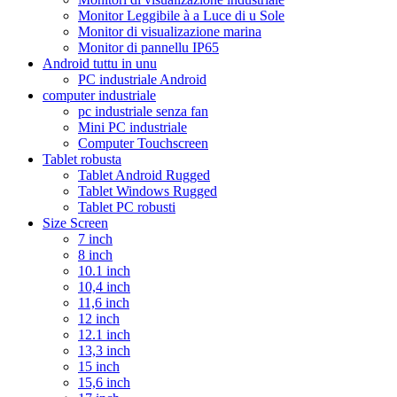
Monitor Leggibile à a Luce di u Sole
Monitor di visualizazione marina
Monitor di pannellu IP65
Android tuttu in unu
PC industriale Android
computer industriale
pc industriale senza fan
Mini PC industriale
Computer Touchscreen
Tablet robusta
Tablet Android Rugged
Tablet Windows Rugged
Tablet PC robusti
Size Screen
7 inch
8 inch
10.1 inch
10,4 inch
11,6 inch
12 inch
12.1 inch
13,3 inch
15 inch
15,6 inch