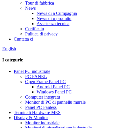
Tour di fabbrica
News
News di a Cumpagnia
News di u produttu
Assistenza tecnica
Certificatu
Pulitica di privacy
Cuntatta ci
English
I categurie
Panel PC industriale
PC PANEL
Open Frame Panel PC
Android Panel PC
Windows Panel PC
Computer integratu
Monitor di PC di pannellu murale
Panel PC Fanless
Terminali Hardware MES
Display & Monitor
Monitor industriale
Monitori di visualizazione industriale