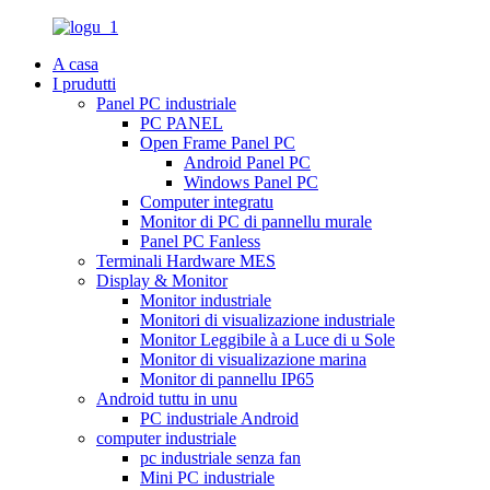
A casa
I prudutti
Panel PC industriale
PC PANEL
Open Frame Panel PC
Android Panel PC
Windows Panel PC
Computer integratu
Monitor di PC di pannellu murale
Panel PC Fanless
Terminali Hardware MES
Display & Monitor
Monitor industriale
Monitori di visualizazione industriale
Monitor Leggibile à a Luce di u Sole
Monitor di visualizazione marina
Monitor di pannellu IP65
Android tuttu in unu
PC industriale Android
computer industriale
pc industriale senza fan
Mini PC industriale