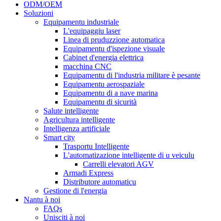
ODM/OEM
Soluzioni
Equipamentu industriale
L'equipaggiu laser
Linea di pruduzzione automatica
Equipamentu d'ispezione visuale
Cabinet d'energia elettrica
macchina CNC
Equipamentu di l'industria militare è pesante
Equipamentu aerospaziale
Equipamentu di a nave marina
Equipamentu di sicurità
Salute intelligente
Agricultura intelligente
Intelligenza artificiale
Smart city
Trasportu Intelligente
L'automatizazione intelligente di u veiculu
Carrelli elevatori AGV
Armadi Express
Distributore automaticu
Gestione di l'energia
Nantu à noi
FAQs
Unisciti à noi