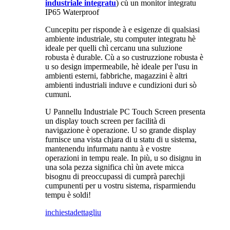
industriale integratu
) cù un monitor integratu
IP65 Waterproof
Cuncepitu per risponde à e esigenze di qualsiasi
ambiente industriale, stu computer integratu hè
ideale per quelli chì cercanu una suluzione
robusta è durable. Cù a so custruzzione robusta è
u so design impermeabile, hè ideale per l'usu in
ambienti esterni, fabbriche, magazzini è altri
ambienti industriali induve e cundizioni duri sò
cumuni.
U Pannellu Industriale PC Touch Screen presenta
un display touch screen per facilità di
navigazione è operazione. U so grande display
furnisce una vista chjara di u statu di u sistema,
mantenendu infurmatu nantu à e vostre
operazioni in tempu reale. In più, u so disignu in
una sola pezza significa chì ùn avete micca
bisognu di preoccupassi di cumprà parechji
cumpunenti per u vostru sistema, risparmiendu
tempu è soldi!
inchiesta
dettagliu