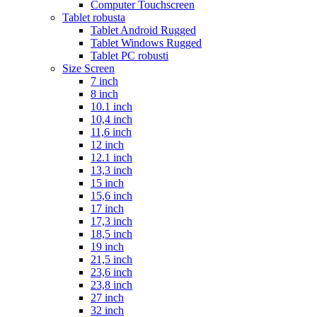
Computer Touchscreen
Tablet robusta
Tablet Android Rugged
Tablet Windows Rugged
Tablet PC robusti
Size Screen
7 inch
8 inch
10.1 inch
10,4 inch
11,6 inch
12 inch
12.1 inch
13,3 inch
15 inch
15,6 inch
17 inch
17,3 inch
18,5 inch
19 inch
21,5 inch
23,6 inch
23,8 inch
27 inch
32 inch