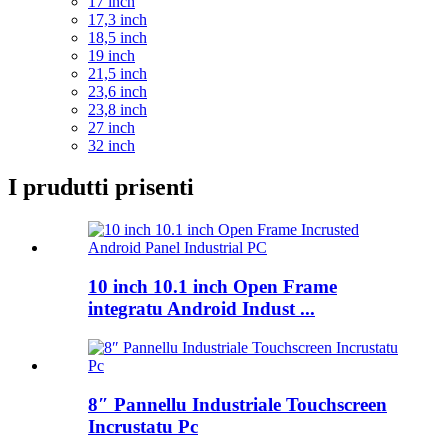
17 inch
17,3 inch
18,5 inch
19 inch
21,5 inch
23,6 inch
23,8 inch
27 inch
32 inch
I prudutti prisenti
10 inch 10.1 inch Open Frame
integratu Android Indust ...
8″ Pannellu Industriale Touchscreen
Incrustatu Pc