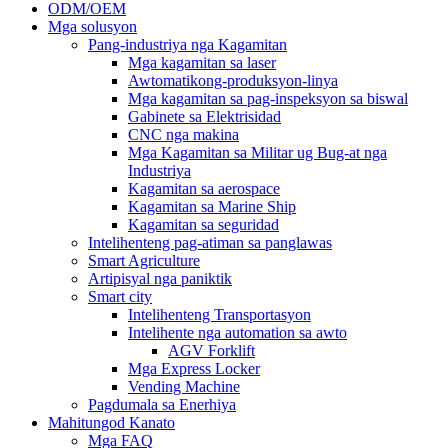
ODM/OEM
Mga solusyon
Pang-industriya nga Kagamitan
Mga kagamitan sa laser
Awtomatikong-produksyon-linya
Mga kagamitan sa pag-inspeksyon sa biswal
Gabinete sa Elektrisidad
CNC nga makina
Mga Kagamitan sa Militar ug Bug-at nga
Industriya
Kagamitan sa aerospace
Kagamitan sa Marine Ship
Kagamitan sa seguridad
Intelihenteng pag-atiman sa panglawas
Smart Agriculture
Artipisyal nga paniktik
Smart city
Intelihenteng Transportasyon
Intelihente nga automation sa awto
AGV Forklift
Mga Express Locker
Vending Machine
Pagdumala sa Enerhiya
Mahitungod Kanato
Mga FAQ