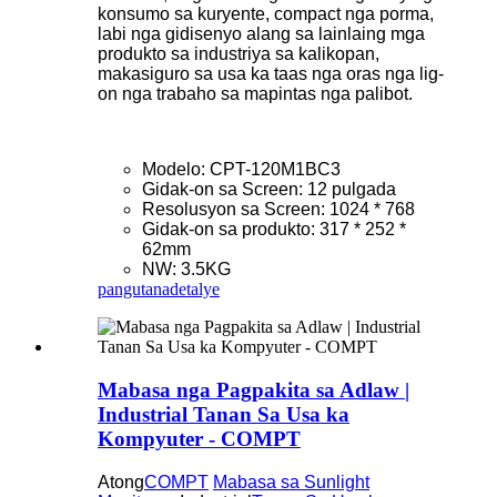
konsumo sa kuryente, compact nga porma,
labi nga gidisenyo alang sa lainlaing mga
produkto sa industriya sa kalikopan,
makasiguro sa usa ka taas nga oras nga lig-
on nga trabaho sa mapintas nga palibot.
Modelo: CPT-120M1BC3
Gidak-on sa Screen: 12 pulgada
Resolusyon sa Screen: 1024 * 768
Gidak-on sa produkto: 317 * 252 *
62mm
NW: 3.5KG
pangutana
detalye
Mabasa nga Pagpakita sa Adlaw |
Industrial Tanan Sa Usa ka
Kompyuter - COMPT
Atong
COMPT
Mabasa sa Sunlight