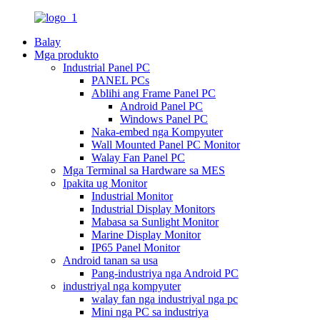
Balay
Mga produkto
Industrial Panel PC
PANEL PCs
Ablihi ang Frame Panel PC
Android Panel PC
Windows Panel PC
Naka-embed nga Kompyuter
Wall Mounted Panel PC Monitor
Walay Fan Panel PC
Mga Terminal sa Hardware sa MES
Ipakita ug Monitor
Industrial Monitor
Industrial Display Monitors
Mabasa sa Sunlight Monitor
Marine Display Monitor
IP65 Panel Monitor
Android tanan sa usa
Pang-industriya nga Android PC
industriyal nga kompyuter
walay fan nga industriyal nga pc
Mini nga PC sa industriya