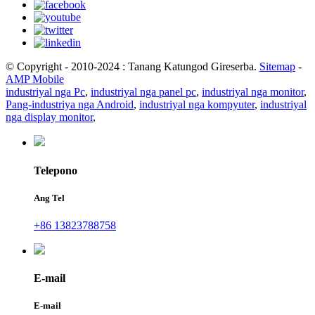
© Copyright - 2010-2024 : Tanang Katungod Gireserba.
Sitemap
-
AMP Mobile
industriyal nga Pc
,
industriyal nga panel pc
,
industriyal nga monitor
,
Pang-industriya nga Android
,
industriyal nga kompyuter
,
industriyal
nga display monitor
,
Telepono
Ang Tel
+86 13823788758
E-mail
E-mail