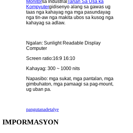
Monitor
sa Industrial
Tanan Sa Usa ka
Kompyuter
gidisenyo alang sa gawas ug
taas nga kahayag nga mga pasundayag
nga tin-aw nga makita ubos sa kusog nga
kahayag sa adlaw.
Ngalan: Sunlight Readable Display
Computer
Screen ratio:16:9 16:10
Kahayag: 300 ~ 1000 nits
Napasibo: mga sukat, mga pantalan, mga
gimbuhaton, mga pamaagi sa pag-mount,
ug uban pa.
pangutana
detalye
IMPORMASYON