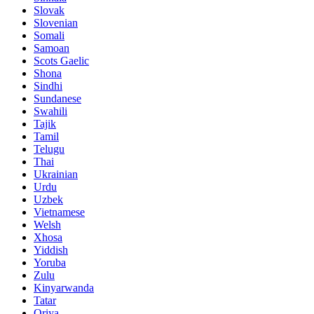
Slovak
Slovenian
Somali
Samoan
Scots Gaelic
Shona
Sindhi
Sundanese
Swahili
Tajik
Tamil
Telugu
Thai
Ukrainian
Urdu
Uzbek
Vietnamese
Welsh
Xhosa
Yiddish
Yoruba
Zulu
Kinyarwanda
Tatar
Oriya