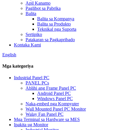
Apil Kanamo
Paglibot sa Pabrika
Balita
Balita sa Kompanya
Balita sa Produkto
Teknikal nga Suporta
Sertipiko
Patakaran sa Pagkapribado
Kontaka Kami
English
Mga kategoriya
Industrial Panel PC
PANEL PCs
Ablihi ang Frame Panel PC
Android Panel PC
Windows Panel PC
Naka-embed nga Kompyuter
Wall Mounted Panel PC Monitor
Walay Fan Panel PC
Mga Terminal sa Hardware sa MES
Ipakita ug Monitor
Industrial Monitor