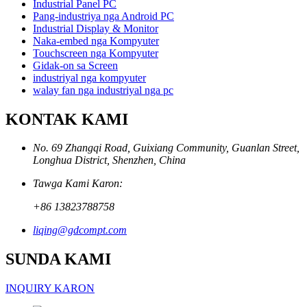
Industrial Panel PC
Pang-industriya nga Android PC
Industrial Display & Monitor
Naka-embed nga Kompyuter
Touchscreen nga Kompyuter
Gidak-on sa Screen
industriyal nga kompyuter
walay fan nga industriyal nga pc
KONTAK KAMI
No. 69 Zhangqi Road, Guixiang Community, Guanlan Street,
Longhua District, Shenzhen, China
Tawga Kami Karon:
+86 13823788758
liqing@gdcompt.com
SUNDA KAMI
INQUIRY KARON