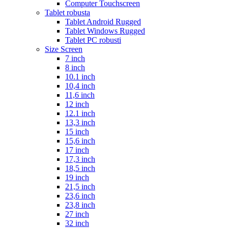
Computer Touchscreen
Tablet robusta
Tablet Android Rugged
Tablet Windows Rugged
Tablet PC robusti
Size Screen
7 inch
8 inch
10.1 inch
10,4 inch
11,6 inch
12 inch
12.1 inch
13,3 inch
15 inch
15,6 inch
17 inch
17,3 inch
18,5 inch
19 inch
21,5 inch
23,6 inch
23,8 inch
27 inch
32 inch