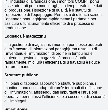
In l'industria di a fabricazione, i monitors COMPT ponu
esse aduprati per u monitoraghju in tempu reale di e dati
di produzzione, l'ispezione di qualità è u statutu di
l'operazione di l'equipaggiu. Per mezu di u touch screen,
l'operatori ponu aghjustà rapidamente i paràmetri per
assicurà u funziunamentu efficiente di u prucessu di
produzzione.
Logistica è magazzinu
In a gestione di magazzini, i monitori ponu esse aduprati
cum'è mostra di informazioni per aghjurnà u statutu di
l'inventariu è l'infurmazioni di ordine in tempu reale,
aiutendu i gestori di magazzini à processà ordini
rapidamente, migliurà l'efficienza di u travagliu è riduce
l'errore umanu.
Strutture publiche
In i piani di fabbrica, laboratori o strutture pubbliche, i
monitori ponu esse aduprati cum'è terminali di diffusione
di l'infurmazioni, affissendu dati impurtanti è istruzioni
operative per rinfurzà l'efficienza è a cuscenza di a sicurità
di l'impiegati.
Smart Home