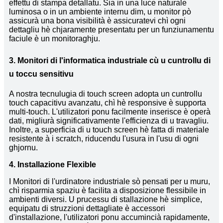
effettu di stampa detallatu. Sia in una luce naturale
luminosa o in un ambiente internu dim, u monitor pò
assicurà una bona visibilità è assicuratevi chì ogni
dettagliu hè chjaramente presentatu per un funziunamentu
faciule è un monitoraghju.
3. Monitori di l'informatica industriale cù u cuntrollu di
u toccu sensitivu
A nostra tecnulugia di touch screen adopta un cuntrollu
touch capacitivu avanzatu, chì hè responsive è supporta
multi-touch. L'utilizatori ponu facilmente inserisce è operà
dati, migliurà significativamente l'efficienza di u travagliu.
Inoltre, a superficia di u touch screen hè fatta di materiale
resistente à i scratch, riducendu l'usura in l'usu di ogni
ghjornu.
4. Installazione Flexible
I Monitori di l'urdinatore industriale sò pensati per u muru,
chì risparmia spaziu è facilita a disposizione flessibile in
ambienti diversi. U prucessu di stallazione hè simplice,
equipatu di struzzioni dettagliate è accessori
d'installazione, l'utilizatori ponu accumincià rapidamente,