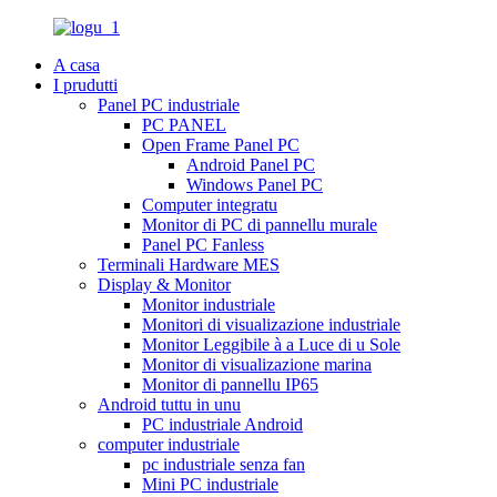
A casa
I prudutti
Panel PC industriale
PC PANEL
Open Frame Panel PC
Android Panel PC
Windows Panel PC
Computer integratu
Monitor di PC di pannellu murale
Panel PC Fanless
Terminali Hardware MES
Display & Monitor
Monitor industriale
Monitori di visualizazione industriale
Monitor Leggibile à a Luce di u Sole
Monitor di visualizazione marina
Monitor di pannellu IP65
Android tuttu in unu
PC industriale Android
computer industriale
pc industriale senza fan
Mini PC industriale