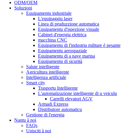
ODM/OEM
Soluzioni
Equipamentu industriale
L'equipaggiu laser
Linea di pruduzzione automatica
Equipamentu d'ispezione visuale
Cabinet d'energia elettrica
macchina CNC
Equipamentu di l'industria militare è pesante
Equipamentu aerospaziale
Equipamentu di a nave marina
Equipamentu di sicurità
Salute intelligente
Agricultura intelligente
Intelligenza artificiale
Smart city
Trasportu Intelligente
L'automatizazione intelligente di u veiculu
Carrelli elevatori AGV
Armadi Express
Distributore automaticu
Gestione di l'energia
Nantu à noi
FAQs
Unisciti à noi