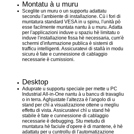
Montatu à u muru
Sceglite un muru o un supportu adattatu
secondu l'ambiente di installazione. Cù i fori di
muntatura standard VESA in u spinu, l'unità pò
esse facilmente muntata nantu à u muru. Adatta
per l'applicazioni induve u spaziu hè limitatu o
induve l'installazione fissa hè necessaria, cum'è
schermi d'infurmazione publica è sistemi di
trafficu intelligenti. Assicuratevi di stallà in modu
sicuru è fate e cunnessione di cablaggio
necessarie è cumissioni.
Desktop
Aduprate u supportu speciale per mette u PC
Industrial All-in-One nantu à u bancu di travagliu
o in terra. Aghjustate l'altezza è l'angolo di u
stand per chì a visualizazione ottene u megliu
effettu di vista. Assicuratevi chì u stand hè
stabile è fate e cunnessione di cablaggio
necessarie è debugging. Stu metudu di
muntatura hè faciule d'opere è di mantene, è hè
adattatu per u cuntrollu di l'automatizazione