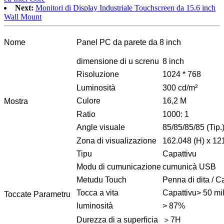
Next:
Monitori di Display Industriale Touchscreen da 15.6 inch
Wall Mount
Nome
Panel PC da parete da 8 inch
dimensione di u screnu
8 inch
Risoluzione
1024 * 768
Luminosità
300 cd/m²
Culore
16,2 M
Mostra
Ratio
1000: 1
Angle visuale
85/85/85/85 (Tip
Zona di visualizazione
162.048 (H) x 12
Tipu
Capattivu
Modu di cumunicazione
cumunicà USB
Metudu Touch
Penna di dita / C
Tocca a vita
Capattivu> 50 mil
Toccate Parametru
luminosità
> 87%
Durezza di a superficia
＞7H