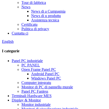
Tour di fabbrica
News
News di a Cumpagnia
News di u produttu
Assistenza tecnica
Certificatu
Pulitica di privacy
Cuntatta ci
English
I categurie
Panel PC industriale
PC PANEL
Open Frame Panel PC
Android Panel PC
Windows Panel PC
Computer integratu
Monitor di PC di pannellu murale
Panel PC Fanless
Terminali Hardware MES
Display & Monitor
Monitor industriale
Monitori di visualizazione industriale