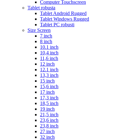
Computer Touchscreen
Tablet robusta
Tablet Android Rugged
Tablet Windows Rugged
Tablet PC robusti
Size Screen
7 inch
8 inch
10.1 inch
10,4 inch
11,6 inch
12 inch
12.1 inch
13,3 inch
15 inch
15,6 inch
17 inch
17,3 inch
18,5 inch
19 inch
21,5 inch
23,6 inch
23,8 inch
27 inch
32 inch