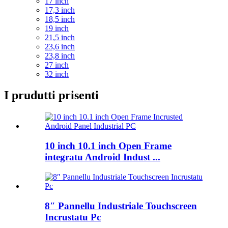
17 inch
17,3 inch
18,5 inch
19 inch
21,5 inch
23,6 inch
23,8 inch
27 inch
32 inch
I prudutti prisenti
10 inch 10.1 inch Open Frame
integratu Android Indust ...
8″ Pannellu Industriale Touchscreen
Incrustatu Pc