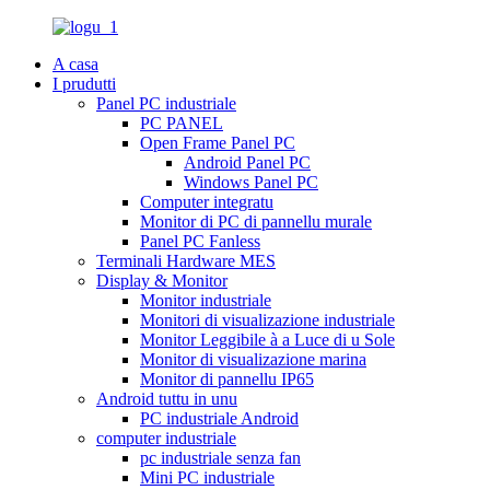
A casa
I prudutti
Panel PC industriale
PC PANEL
Open Frame Panel PC
Android Panel PC
Windows Panel PC
Computer integratu
Monitor di PC di pannellu murale
Panel PC Fanless
Terminali Hardware MES
Display & Monitor
Monitor industriale
Monitori di visualizazione industriale
Monitor Leggibile à a Luce di u Sole
Monitor di visualizazione marina
Monitor di pannellu IP65
Android tuttu in unu
PC industriale Android
computer industriale
pc industriale senza fan
Mini PC industriale