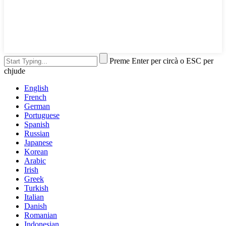
Preme Enter per circà o ESC per
chjude
English
French
German
Portuguese
Spanish
Russian
Japanese
Korean
Arabic
Irish
Greek
Turkish
Italian
Danish
Romanian
Indonesian