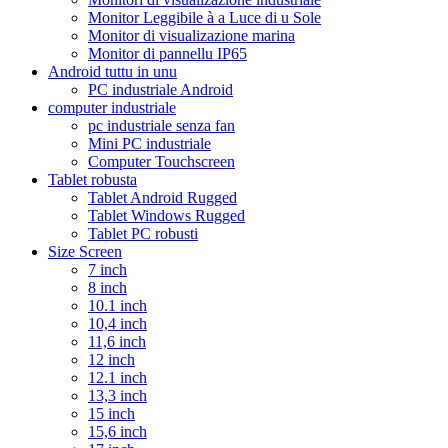
Monitor Leggibile à a Luce di u Sole
Monitor di visualizazione marina
Monitor di pannellu IP65
Android tuttu in unu
PC industriale Android
computer industriale
pc industriale senza fan
Mini PC industriale
Computer Touchscreen
Tablet robusta
Tablet Android Rugged
Tablet Windows Rugged
Tablet PC robusti
Size Screen
7 inch
8 inch
10.1 inch
10,4 inch
11,6 inch
12 inch
12.1 inch
13,3 inch
15 inch
15,6 inch