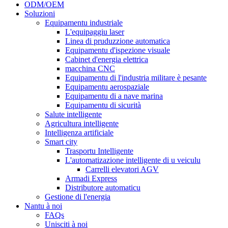
ODM/OEM
Soluzioni
Equipamentu industriale
L'equipaggiu laser
Linea di pruduzzione automatica
Equipamentu d'ispezione visuale
Cabinet d'energia elettrica
macchina CNC
Equipamentu di l'industria militare è pesante
Equipamentu aerospaziale
Equipamentu di a nave marina
Equipamentu di sicurità
Salute intelligente
Agricultura intelligente
Intelligenza artificiale
Smart city
Trasportu Intelligente
L'automatizazione intelligente di u veiculu
Carrelli elevatori AGV
Armadi Express
Distributore automaticu
Gestione di l'energia
Nantu à noi
FAQs
Unisciti à noi