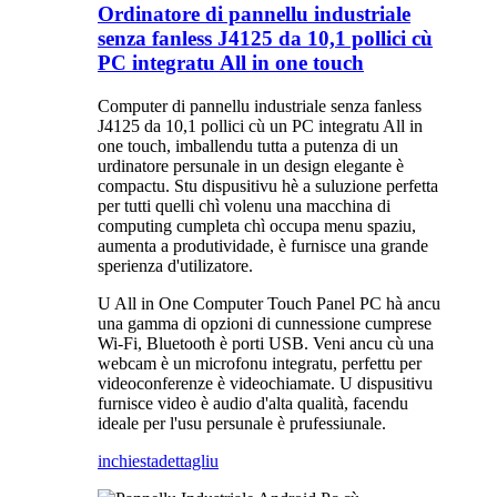
Ordinatore di pannellu industriale
senza fanless J4125 da 10,1 pollici cù
PC integratu All in one touch
Computer di pannellu industriale senza fanless
J4125 da 10,1 pollici cù un PC integratu All in
one touch, imballendu tutta a putenza di un
urdinatore persunale in un design elegante è
compactu. Stu dispusitivu hè a suluzione perfetta
per tutti quelli chì volenu una macchina di
computing cumpleta chì occupa menu spaziu,
aumenta a produtividade, è furnisce una grande
sperienza d'utilizatore.
U All in One Computer Touch Panel PC hà ancu
una gamma di opzioni di cunnessione cumprese
Wi-Fi, Bluetooth è porti USB. Veni ancu cù una
webcam è un microfonu integratu, perfettu per
videoconferenze è videochiamate. U dispusitivu
furnisce video è audio d'alta qualità, facendu
ideale per l'usu persunale è prufessiunale.
inchiesta
dettagliu