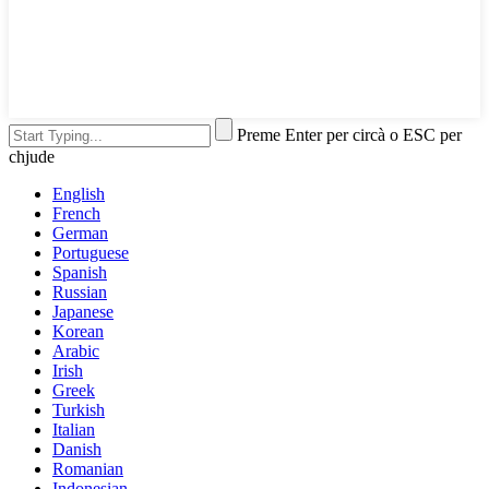
Preme Enter per circà o ESC per
chjude
English
French
German
Portuguese
Spanish
Russian
Japanese
Korean
Arabic
Irish
Greek
Turkish
Italian
Danish
Romanian
Indonesian