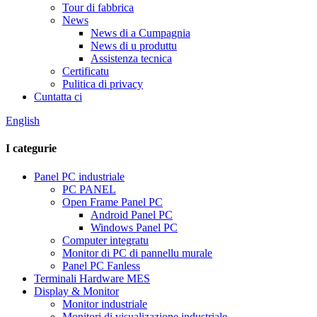
Tour di fabbrica
News
News di a Cumpagnia
News di u produttu
Assistenza tecnica
Certificatu
Pulitica di privacy
Cuntatta ci
English
I categurie
Panel PC industriale
PC PANEL
Open Frame Panel PC
Android Panel PC
Windows Panel PC
Computer integratu
Monitor di PC di pannellu murale
Panel PC Fanless
Terminali Hardware MES
Display & Monitor
Monitor industriale
Monitori di visualizazione industriale