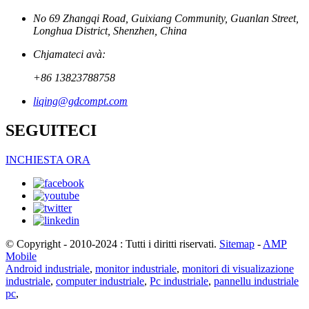
No 69 Zhangqi Road, Guixiang Community, Guanlan Street,
Longhua District, Shenzhen, China
Chjamateci avà:
+86 13823788758
liqing@gdcompt.com
SEGUITECI
INCHIESTA ORA
© Copyright - 2010-2024 : Tutti i diritti riservati.
Sitemap
-
AMP
Mobile
Android industriale
,
monitor industriale
,
monitori di visualizazione
industriale
,
computer industriale
,
Pc industriale
,
pannellu industriale
pc
,