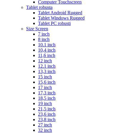
Computer Touchscreen
Tablet robusta
Tablet Android Rugged
Tablet Windows Rugged
Tablet PC robusti
Size Screen
7 inch
8 inch
10.1 inch
10,4 inch
11,6 inch
12 inch
12.1 inch
13,3 inch
15 inch
15,6 inch
17 inch
17,3 inch
18,5 inch
19 inch
21,5 inch
23,6 inch
23,8 inch
27 inch
32 inch