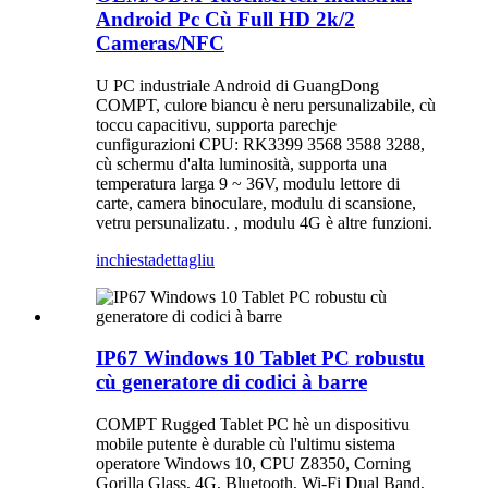
Android Pc Cù Full HD 2k/2
Cameras/NFC
U PC industriale Android di GuangDong
COMPT, culore biancu è neru persunalizabile, cù
toccu capacitivu, supporta parechje
cunfigurazioni CPU: RK3399 3568 3588 3288,
cù schermu d'alta luminosità, supporta una
temperatura larga 9 ~ 36V, modulu lettore di
carte, camera binoculare, modulu di scansione,
vetru persunalizatu. , modulu 4G è altre funzioni.
inchiesta
dettagliu
IP67 Windows 10 Tablet PC robustu
cù generatore di codici à barre
COMPT Rugged Tablet PC hè un dispositivu
mobile putente è durable cù l'ultimu sistema
operatore Windows 10, CPU Z8350, Corning
Gorilla Glass, 4G, Bluetooth, Wi-Fi Dual Band,