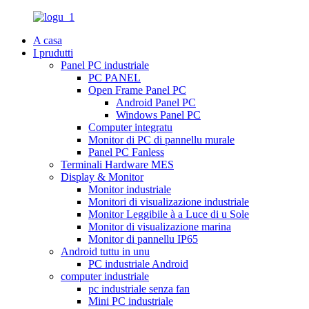
A casa
I prudutti
Panel PC industriale
PC PANEL
Open Frame Panel PC
Android Panel PC
Windows Panel PC
Computer integratu
Monitor di PC di pannellu murale
Panel PC Fanless
Terminali Hardware MES
Display & Monitor
Monitor industriale
Monitori di visualizazione industriale
Monitor Leggibile à a Luce di u Sole
Monitor di visualizazione marina
Monitor di pannellu IP65
Android tuttu in unu
PC industriale Android
computer industriale
pc industriale senza fan
Mini PC industriale