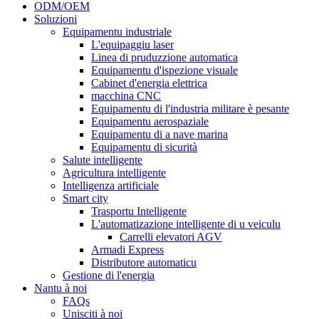
ODM/OEM
Soluzioni
Equipamentu industriale
L'equipaggiu laser
Linea di pruduzzione automatica
Equipamentu d'ispezione visuale
Cabinet d'energia elettrica
macchina CNC
Equipamentu di l'industria militare è pesante
Equipamentu aerospaziale
Equipamentu di a nave marina
Equipamentu di sicurità
Salute intelligente
Agricultura intelligente
Intelligenza artificiale
Smart city
Trasportu Intelligente
L'automatizazione intelligente di u veiculu
Carrelli elevatori AGV
Armadi Express
Distributore automaticu
Gestione di l'energia
Nantu à noi
FAQs
Unisciti à noi