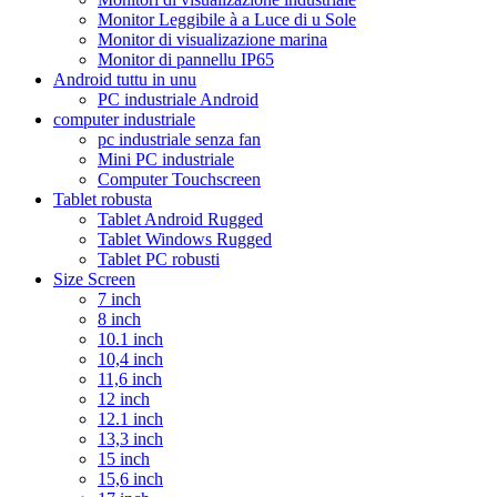
Monitor Leggibile à a Luce di u Sole
Monitor di visualizazione marina
Monitor di pannellu IP65
Android tuttu in unu
PC industriale Android
computer industriale
pc industriale senza fan
Mini PC industriale
Computer Touchscreen
Tablet robusta
Tablet Android Rugged
Tablet Windows Rugged
Tablet PC robusti
Size Screen
7 inch
8 inch
10.1 inch
10,4 inch
11,6 inch
12 inch
12.1 inch
13,3 inch
15 inch
15,6 inch