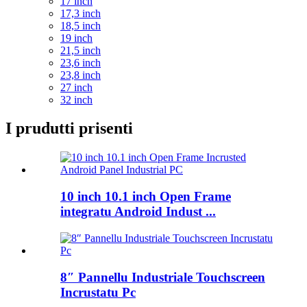
17 inch
17,3 inch
18,5 inch
19 inch
21,5 inch
23,6 inch
23,8 inch
27 inch
32 inch
I prudutti prisenti
10 inch 10.1 inch Open Frame
integratu Android Indust ...
8″ Pannellu Industriale Touchscreen
Incrustatu Pc