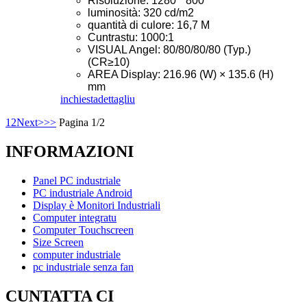
Risoluzione: 1280 * 800
luminosità: 320 cd/m2
quantità di culore: 16,7 M
Cuntrastu: 1000:1
VISUAL Angel: 80/80/80/80 (Typ.)
(CR≥10)
AREA Display: 216.96 (W) × 135.6 (H)
mm
inchiesta
dettagliu
1
2
Next>
>>
Pagina 1/2
INFORMAZIONI
Panel PC industriale
PC industriale Android
Display è Monitori Industriali
Computer integratu
Computer Touchscreen
Size Screen
computer industriale
pc industriale senza fan
CUNTATTA CI