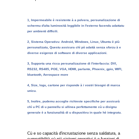
1, Impermeabile è resistente à a polvera, persunalizazione di
schermu d'alta luminosità leggibile in l'esterno facendu adattatu
per ambienti difficili.
2, Sistema Operativu: Android, Windows, Linux, Ubuntu è più
persunalizatu, Questu assicura chì pò adattà senza sforzu à e
diverse esigenze di software di diverse applicazioni.
3, Supporta una ricca persunalizazione di l'interfaccia: DVI,
RS232, RS485, POE, VGA, HDMI, parlante, Phoenix, gpio, WIFI,
bluetooth, Aerospace more
4, Size, logu, cartone per risponde à i vostri bisogni di marca
unicu.
5, Inoltre, pudemu accoglie richieste specifiche per assicurà
chì u PC di u pannellu si allinea perfettamente cù u disignu
generale è a funziunalità di u dispusitivu in quale hè integratu.
Cù e so capacità d'incrustazione senza saldatura, a
cumpatibilità cù più sistemi operativi è e funzioni di