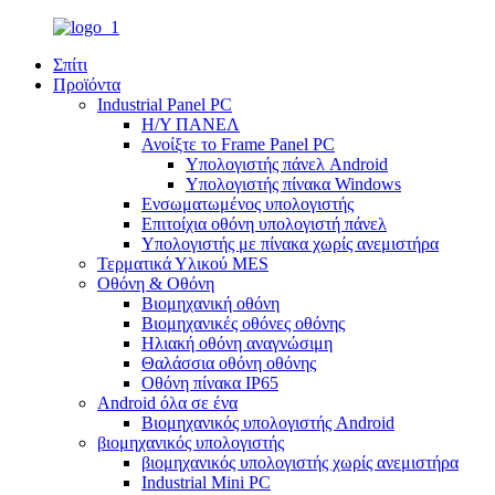
Σπίτι
Προϊόντα
Industrial Panel PC
Η/Υ ΠΑΝΕΛ
Ανοίξτε το Frame Panel PC
Υπολογιστής πάνελ Android
Υπολογιστής πίνακα Windows
Ενσωματωμένος υπολογιστής
Επιτοίχια οθόνη υπολογιστή πάνελ
Υπολογιστής με πίνακα χωρίς ανεμιστήρα
Τερματικά Υλικού MES
Οθόνη & Οθόνη
Βιομηχανική οθόνη
Βιομηχανικές οθόνες οθόνης
Ηλιακή οθόνη αναγνώσιμη
Θαλάσσια οθόνη οθόνης
Οθόνη πίνακα IP65
Android όλα σε ένα
Βιομηχανικός υπολογιστής Android
βιομηχανικός υπολογιστής
βιομηχανικός υπολογιστής χωρίς ανεμιστήρα
Industrial Mini PC