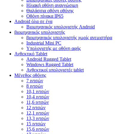
Ηλιακή οθόνη αναγνώσιμη
Θαλάσσια οθόνη οθόνης
Οθόνη πίνακα IP65
Android όλα σε ένα
Βιομηχανικός υπολογιστής Android
βιομηχανικός υπολογιστής
βιομηχανικός υπολογιστής χωρίς ανεμιστήρα
Industrial Mini PC
Υπολογιστής με οθόνη αφής
Ανθεκτικό Tablet
Android Rugged Tablet
Windows Rugged Tablet
Ανθεκτικοί υπολογιστές tablet
Μέγεθος οθόνης
7 ιντσών
8 ιντσών
10,1 ιντσών
10,4 ιντσών
11,6 ιντσών
12 ιντσών
12,1 ιντσών
13,3 ιντσών
15 ιντσών
15,6 ιντσών