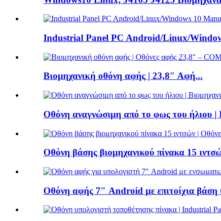
Industrial Panel PC Android/Linux/Window
Βιομηχανική οθόνη αφής | 23,8″ Αφή...
Οθόνη αναγνώσιμη από το φως του ήλιου | In
Οθόνη βάσης βιομηχανικού πίνακα 15 ιντσώ
Οθόνη αφής 7″ Android με επιτοίχια βάση υ