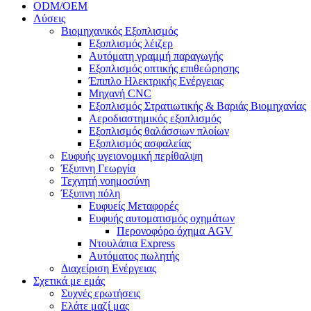
ODM/OEM
Λύσεις
Βιομηχανικός Εξοπλισμός
Εξοπλισμός λέιζερ
Αυτόματη γραμμή παραγωγής
Εξοπλισμός οπτικής επιθεώρησης
Έπιπλο Ηλεκτρικής Ενέργειας
Μηχανή CNC
Εξοπλισμός Στρατιωτικής & Βαριάς Βιομηχανίας
Αεροδιαστημικός εξοπλισμός
Εξοπλισμός θαλάσσιων πλοίων
Εξοπλισμός ασφαλείας
Ευφυής υγειονομική περίθαλψη
Έξυπνη Γεωργία
Τεχνητή νοημοσύνη
Έξυπνη πόλη
Ευφυείς Μεταφορές
Ευφυής αυτοματισμός οχημάτων
Περονοφόρο όχημα AGV
Ντουλάπια Express
Αυτόματος πωλητής
Διαχείριση Ενέργειας
Σχετικά με εμάς
Συχνές ερωτήσεις
Ελάτε μαζί μας