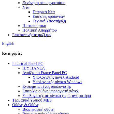
Ξενάγηση στο εργοστάσιο
Νέα
Εταιρικά Νέα
Ειδήσεις προϊόντων
Τεχνική Υποστήριξη
Πιστοποιητικό
Πολιτική Απορρήτου
Επικοινωνήστε μαζί μας
English
Κατηγορίες
Industrial Panel PC
Η/Υ ΠΑΝΕΛ
Ανοίξτε το Frame Panel PC
Υπολογιστής πάνελ Android
Υπολογιστής πίνακα Windows
Ενσωματωμένος υπολογιστής
Επιτοίχια οθόνη υπολογιστή πάνελ
Υπολογιστής με πίνακα χωρίς ανεμιστήρα
Τερματικά Υλικού MES
Οθόνη & Οθόνη
Βιομηχανική οθόνη
Βιομηχανικές οθόνες οθόνης