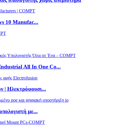
s 10 Manufac...
dustrial All In One Co...
ν | Ηλεκτρόφουσι...
πολογιστή με...