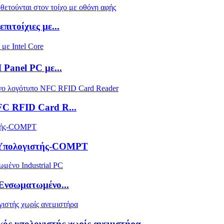
πιτοίχιες με...
Panel PC με...
FC RFID Card R...
ός Υπολογιστής-COMPT
Ενσωματωμένο...
ός υπολογιστής χωρίς ανεμιστήρα