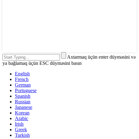
Axtarmaq üçün enter düyməsini və
ya bağlamaq üçün ESC düyməsini basın
English
French
German
Portuguese
Spanish
Russian
Japanese
Korean
Arabic
Irish
Greek
Turkish