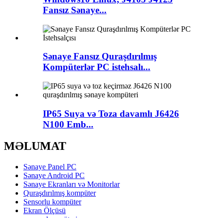
Fansız Sənaye...
Sənaye Fansız Quraşdırılmış
Kompüterlər PC istehsalı...
IP65 Suya və Toza davamlı J6426
N100 Emb...
MƏLUMAT
Sənaye Panel PC
Sənaye Android PC
Sənaye Ekranları və Monitorlar
Quraşdırılmış kompüter
Sensorlu kompüter
Ekran Ölçüsü