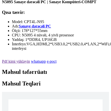
N5095 Sənaye dərəcəli PC | Sənaye Kompüteri-COMPT
Qısa təsvir:
Model: CPT4L-N95
Adı:
Sənaye dərəcəli PC
Ölçü: 178*127*55mm
CPU: N5095 4 nüvəli, 4 yivli prosessor
Yaddaş: 1*DDR4, UP16GB
İnterfeys:VGA,HDMI,2*USB3.0,2*USB2.0,4*LAN,2*WiFi,
interfeysi
Pdf kimi yükləyin
whatsapp
e-poçt
Məhsul təfərrüatı
Məhsul Teqləri