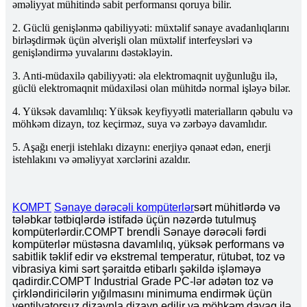
əməliyyat mühitində sabit performansı qoruya bilir.
2. Güclü genişlənmə qabiliyyəti: müxtəlif sənaye avadanlıqlarını
birləşdirmək üçün əlverişli olan müxtəlif interfeysləri və
genişləndirmə yuvalarını dəstəkləyin.
3. Anti-müdaxilə qabiliyyəti: əla elektromaqnit uyğunluğu ilə,
güclü elektromaqnit müdaxiləsi olan mühitdə normal işləyə bilər.
4. Yüksək davamlılıq: Yüksək keyfiyyətli materialların qəbulu və
möhkəm dizayn, toz keçirməz, suya və zərbəyə davamlıdır.
5. Aşağı enerji istehlakı dizaynı: enerjiyə qənaət edən, enerji
istehlakını və əməliyyat xərclərini azaldır.
KOMPT
Sənaye dərəcəli kompüterlər
sərt mühitlərdə və
tələbkar tətbiqlərdə istifadə üçün nəzərdə tutulmuş
kompüterlərdir.COMPT brendli Sənaye dərəcəli fərdi
kompüterlər müstəsna davamlılıq, yüksək performans və
sabitlik təklif edir və ekstremal temperatur, rütubət, toz və
vibrasiya kimi sərt şəraitdə etibarlı şəkildə işləməyə
qadirdir.COMPT Industrial Grade PC-lər adətən toz və
çirkləndiricilərin yığılmasını minimuma endirmək üçün
ventilyatorsuz dizaynla dizayn edilir və möhkəm dayaq ilə