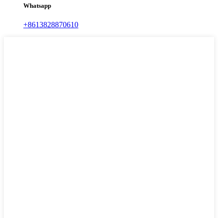
Whatsapp
+8613828870610