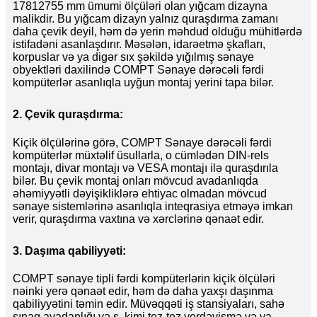
17812755 mm ümumi ölçüləri olan yığcam dizayna
malikdir. Bu yığcam dizayn yalnız quraşdırma zamanı
daha çevik deyil, həm də yerin məhdud olduğu mühitlərdə
istifadəni asanlaşdırır. Məsələn, idarəetmə şkafları,
korpuslar və ya digər sıx şəkildə yığılmış sənaye
obyektləri daxilində COMPT Sənaye dərəcəli fərdi
kompüterlər asanlıqla uyğun montaj yerini tapa bilər.
2. Çevik quraşdırma:
Kiçik ölçülərinə görə, COMPT Sənaye dərəcəli fərdi
kompüterlər müxtəlif üsullarla, o cümlədən DIN-rels
montajı, divar montajı və VESA montajı ilə quraşdırıla
bilər. Bu çevik montaj onları mövcud avadanlıqda
əhəmiyyətli dəyişikliklərə ehtiyac olmadan mövcud
sənaye sistemlərinə asanlıqla inteqrasiya etməyə imkan
verir, quraşdırma vaxtına və xərclərinə qənaət edir.
3. Daşıma qabiliyyəti:
COMPT sənaye tipli fərdi kompüterlərin kiçik ölçüləri
nəinki yerə qənaət edir, həm də daha yaxşı daşınma
qabiliyyətini təmin edir. Müvəqqəti iş stansiyaları, sahə
sınaq avadanlığı və s. kimi tez-tez yerdəyişmə və ya