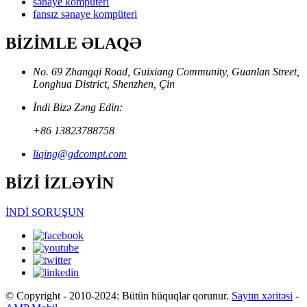
sənaye kompüteri
fansız sənaye kompüteri
BİZİMLE ƏLAQƏ
No. 69 Zhangqi Road, Guixiang Community, Guanlan Street,
Longhua District, Shenzhen, Çin
İndi Bizə Zəng Edin:
+86 13823788758
liqing@gdcompt.com
BİZİ İZLƏYİN
İNDİ SORUŞUN
© Copyright - 2010-2024: Bütün hüquqlar qorunur.
Saytın xəritəsi
-