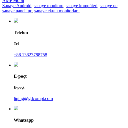
AMP Mobil
Sənaye Android
,
sənaye monitoru
,
sənaye kompüteri
,
sənaye pc
,
sənaye paneli pc
,
sənaye ekran monitorları
,
Telefon
Tel
+86 13823788758
E-poçt
E-poçt
liqing@gdcompt.com
Whatsapp