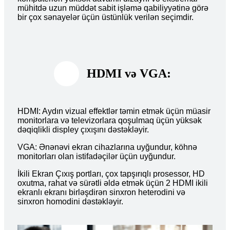
mühitdə uzun müddət sabit işləmə qabiliyyətinə görə
bir çox sənayelər üçün üstünlük verilən seçimdir.
HDMI və VGA:
HDMI: Aydın vizual effektlər təmin etmək üçün müasir
monitorlara və televizorlara qoşulmaq üçün yüksək
dəqiqlikli displey çıxışını dəstəkləyir.
VGA: Ənənəvi ekran cihazlarına uyğundur, köhnə
monitorları olan istifadəçilər üçün uyğundur.
İkili Ekran Çıxış portları, çox tapşırıqlı prosessor, HD
oxutma, rahat və sürətli əldə etmək üçün 2 HDMI ikili
ekranlı ekranı birləşdirən sinxron heterodini və
sinxron homodini dəstəkləyir.