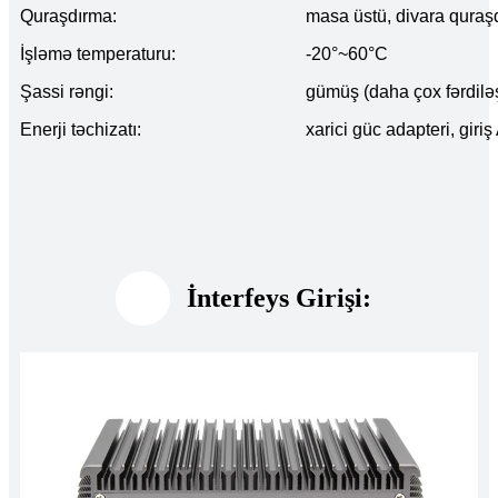
Quraşdırma:
masa üstü, divara quraşd
İşləmə temperaturu:
-20°~60°C
Şassi rəngi:
gümüş (daha çox fərdiləşd
Enerji təchizatı:
xarici güc adapteri, gir
İnterfeys Girişi: