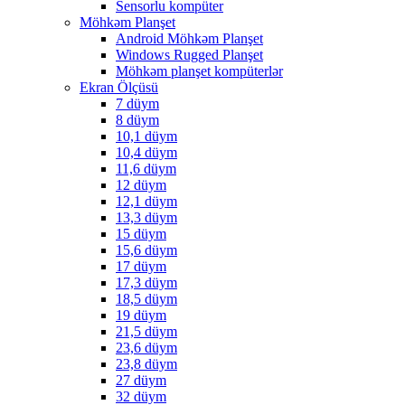
Sensorlu kompüter
Möhkəm Planşet
Android Möhkəm Planşet
Windows Rugged Planşet
Möhkəm planşet kompüterlər
Ekran Ölçüsü
7 düym
8 düym
10,1 düym
10,4 düym
11,6 düym
12 düym
12,1 düym
13,3 düym
15 düym
15,6 düym
17 düym
17,3 düym
18,5 düym
19 düym
21,5 düym
23,6 düym
23,8 düym
27 düym
32 düym