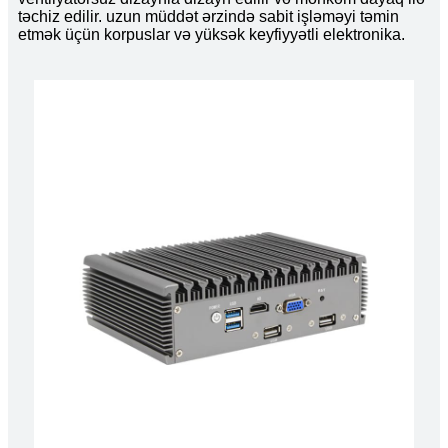
təchiz edilir. uzun müddət ərzində sabit işləməyi təmin
etmək üçün korpuslar və yüksək keyfiyyətli elektronika.