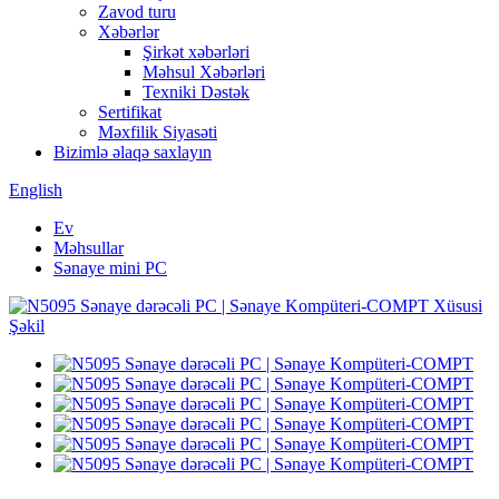
Zavod turu
Xəbərlər
Şirkət xəbərləri
Məhsul Xəbərləri
Texniki Dəstək
Sertifikat
Məxfilik Siyasəti
Bizimlə əlaqə saxlayın
English
Ev
Məhsullar
Sənaye mini PC