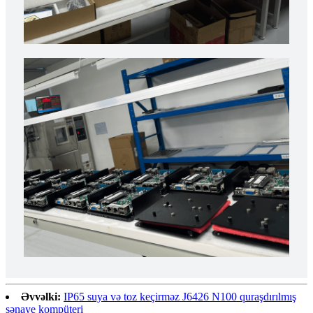
Əvvəlki:
IP65 suya və toz keçirməz J6426 N100 quraşdırılmış
sənaye kompüteri