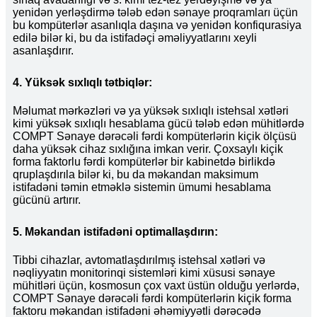
yenidən yerləşdirmə tələb edən sənaye proqramları üçün
bu kompüterlər asanlıqla daşına və yenidən konfiqurasiya
edilə bilər ki, bu da istifadəçi əməliyyatlarını xeyli
asanlaşdırır.
4. Yüksək sıxlıqlı tətbiqlər:
Məlumat mərkəzləri və ya yüksək sıxlıqlı istehsal xətləri
kimi yüksək sıxlıqlı hesablama gücü tələb edən mühitlərdə
COMPT Sənaye dərəcəli fərdi kompüterlərin kiçik ölçüsü
daha yüksək cihaz sıxlığına imkan verir. Çoxsaylı kiçik
forma faktorlu fərdi kompüterlər bir kabinetdə birlikdə
qruplaşdırıla bilər ki, bu da məkandan maksimum
istifadəni təmin etməklə sistemin ümumi hesablama
gücünü artırır.
5. Məkandan istifadəni optimallaşdırın:
Tibbi cihazlar, avtomatlaşdırılmış istehsal xətləri və
nəqliyyatın monitorinqi sistemləri kimi xüsusi sənaye
mühitləri üçün, kosmosun çox vaxt üstün olduğu yerlərdə,
COMPT Sənaye dərəcəli fərdi kompüterlərin kiçik forma
faktoru məkandan istifadəni əhəmiyyətli dərəcədə