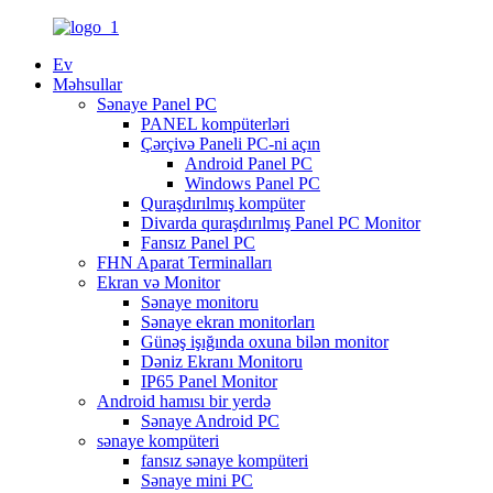
Ev
Məhsullar
Sənaye Panel PC
PANEL kompüterləri
Çərçivə Paneli PC-ni açın
Android Panel PC
Windows Panel PC
Quraşdırılmış kompüter
Divarda quraşdırılmış Panel PC Monitor
Fansız Panel PC
FHN Aparat Terminalları
Ekran və Monitor
Sənaye monitoru
Sənaye ekran monitorları
Günəş işığında oxuna bilən monitor
Dəniz Ekranı Monitoru
IP65 Panel Monitor
Android hamısı bir yerdə
Sənaye Android PC
sənaye kompüteri
fansız sənaye kompüteri
Sənaye mini PC