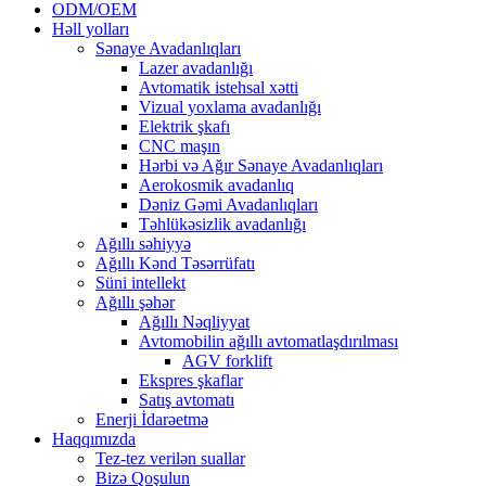
ODM/OEM
Həll yolları
Sənaye Avadanlıqları
Lazer avadanlığı
Avtomatik istehsal xətti
Vizual yoxlama avadanlığı
Elektrik şkafı
CNC maşın
Hərbi və Ağır Sənaye Avadanlıqları
Aerokosmik avadanlıq
Dəniz Gəmi Avadanlıqları
Təhlükəsizlik avadanlığı
Ağıllı səhiyyə
Ağıllı Kənd Təsərrüfatı
Süni intellekt
Ağıllı şəhər
Ağıllı Nəqliyyat
Avtomobilin ağıllı avtomatlaşdırılması
AGV forklift
Ekspres şkaflar
Satış avtomatı
Enerji İdarəetmə
Haqqımızda
Tez-tez verilən suallar
Bizə Qoşulun