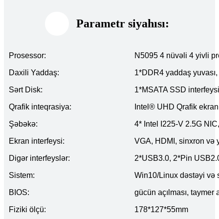
Parametr siyahısı:
Prosessor:
N5095 4 nüvəli 4 yivli p
Daxili Yaddaş:
1*DDR4 yaddaş yuvası
Sərt Disk:
1*MSATA SSD interfeysi,
Qrafik inteqrasiya:
Intel® UHD Qrafik ekran
Şəbəkə:
4* Intel I225-V 2.5G NIC
Ekran interfeysi:
VGA, HDMI, sinxron və y
Digər interfeyslər:
2*USB3.0, 2*Pin USB2.0, 
Sistem:
Win10/Linux dəstəyi və 
BIOS:
gücün açılması, taymer 
Fiziki ölçü:
178*127*55mm