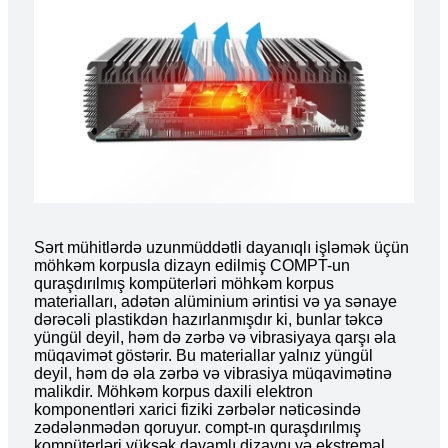
Sərt mühitlərdə uzunmüddətli dayanıqlı işləmək üçün
möhkəm korpusla dizayn edilmiş COMPT-un
quraşdırılmış kompüterləri möhkəm korpus
materialları, adətən alüminium ərintisi və ya sənaye
dərəcəli plastikdən hazırlanmışdır ki, bunlar təkcə
yüngül deyil, həm də zərbə və vibrasiyaya qarşı əla
müqavimət göstərir. Bu materiallar yalnız yüngül
deyil, həm də əla zərbə və vibrasiya müqavimətinə
malikdir. Möhkəm korpus daxili elektron
komponentləri xarici fiziki zərbələr nəticəsində
zədələnmədən qoruyur. compt-ın quraşdırılmış
kompüterləri yüksək davamlı dizaynı və ekstremal