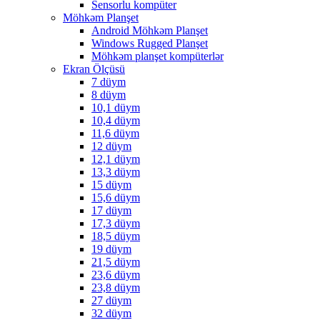
Sensorlu kompüter
Möhkəm Planşet
Android Möhkəm Planşet
Windows Rugged Planşet
Möhkəm planşet kompüterlər
Ekran Ölçüsü
7 düym
8 düym
10,1 düym
10,4 düym
11,6 düym
12 düym
12,1 düym
13,3 düym
15 düym
15,6 düym
17 düym
17,3 düym
18,5 düym
19 düym
21,5 düym
23,6 düym
23,8 düym
27 düym
32 düym