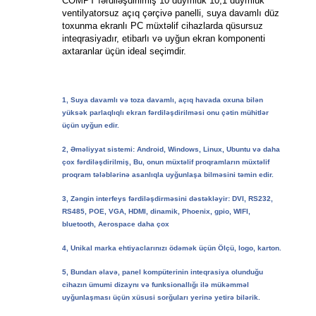
COMPT fərdiləşdirilmiş 10 düymlük 10,1 düymlük
ventilyatorsuz açıq çərçivə panelli, suya davamlı düz
toxunma ekranlı PC müxtəlif cihazlarda qüsursuz
inteqrasiyadır, etibarlı və uyğun ekran komponenti
axtaranlar üçün ideal seçimdir.
1, Suya davamlı və toza davamlı, açıq havada oxuna bilən
yüksək parlaqlıqlı ekran fərdiləşdirilməsi onu çətin mühitlər
üçün uyğun edir.
2, Əməliyyat sistemi: Android, Windows, Linux, Ubuntu və daha
çox fərdiləşdirilmiş, Bu, onun müxtəlif proqramların müxtəlif
proqram tələblərinə asanlıqla uyğunlaşa bilməsini təmin edir.
3, Zəngin interfeys fərdiləşdirməsini dəstəkləyir: DVI, RS232,
RS485, POE, VGA, HDMI, dinamik, Phoenix, gpio, WIFI,
bluetooth, Aerospace daha çox
4, Unikal marka ehtiyaclarınızı ödəmək üçün Ölçü, logo, karton.
5, Bundan əlavə, panel kompüterinin inteqrasiya olunduğu
cihazın ümumi dizaynı və funksionallığı ilə mükəmməl
uyğunlaşması üçün xüsusi sorğuları yerinə yetirə bilərik.