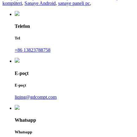
kompüteri
,
Sənaye Android
,
sənaye paneli pc
,
Telefon
Tel
+86 13823788758
E-poçt
E-poçt
liqing@gdcompt.com
Whatsapp
Whatsapp