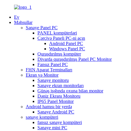
Ev
Məhsullar
Sənaye Panel PC
PANEL kompüterləri
Çərçivə Paneli PC-ni açın
Android Panel PC
Windows Panel PC
Quraşdırılmış kompüter
Divarda quraşdırılmış Panel PC Monitor
Fansız Panel PC
FHN Aparat Terminalları
Ekran və Monitor
Sənaye monitoru
Sənaye ekran monitorları
Günəş işığında oxuna bilən monitor
Dəniz Ekranı Monitoru
IP65 Panel Monitor
Android hamısı bir yerdə
Sənaye Android PC
sənaye kompüteri
fansız sənaye kompüteri
Sənaye mini PC