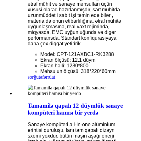
ətraf mühit və sənaye məhsulları üçün
xüsusi olaraq hazırlanmışdır, sərt mühitdə
uzunmüddətli sabit işi təmin edə bilər ,
materialda onun etibarlılığına, ətraf mühitə
uyğunlaşmasına, real vaxt rejimində,
miqyasda, EMC uyğunluğunda və digər
performansda, Standart konfiqurasiyaya
daha çox diqqət yetiririk.
Model: CPT-121AXBC1-RK3288
Ekran ölçüsü: 12.1 düym
Ekran həlli: 1280*800
Məhsulun ölçüsü: 318*220*60mm
sorğu
təfərrüat
Tamamilə qapalı 12 düymlük sənaye
kompüteri hamısı bir yerdə
Sənaye kompüteri all-in-one alüminium
ərintisi quruluşu, fanı tam qapalı dizayn
sxemi yoxdur, bütün maşın aşağı enerji