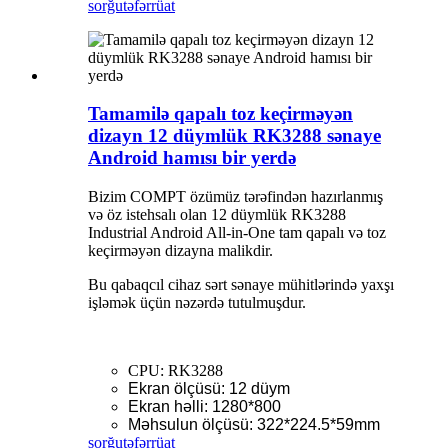
sorğu
təfərrüat
Tamamilə qapalı toz keçirməyən
dizayn 12 düymlük RK3288 sənaye
Android hamısı bir yerdə
Bizim COMPT özümüz tərəfindən hazırlanmış
və öz istehsalı olan 12 düymlük RK3288
Industrial Android All-in-One tam qapalı və toz
keçirməyən dizayna malikdir.
Bu qabaqcıl cihaz sərt sənaye mühitlərində yaxşı
işləmək üçün nəzərdə tutulmuşdur.
CPU: RK3288
Ekran ölçüsü: 12 düym
Ekran həlli: 1280*800
Məhsulun ölçüsü: 322*224.5*59mm
sorğu
təfərrüat