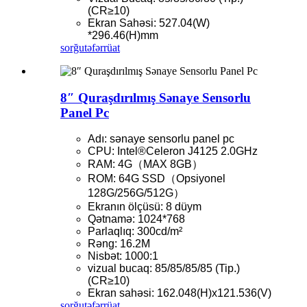
(CR≥10)
Ekran Sahəsi: 527.04(W)
*296.46(H)mm
sorğu
təfərrüat
8″ Quraşdırılmış Sənaye Sensorlu
Panel Pc
Adı: sənaye sensorlu panel pc
CPU: Intel®Celeron J4125 2.0GHz
RAM: 4G（MAX 8GB）
ROM: 64G SSD（Opsiyonel
128G/256G/512G）
Ekranın ölçüsü: 8 düym
Qətnamə: 1024*768
Parlaqlıq: 300cd/m²
Rəng: 16.2M
Nisbət: 1000:1
vizual bucaq: 85/85/85/85 (Tip.)
(CR≥10)
Ekran sahəsi: 162.048(H)x121.536(V)
sorğu
təfərrüat