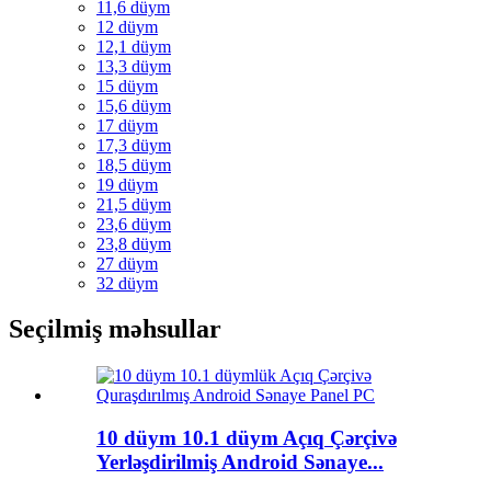
11,6 düym
12 düym
12,1 düym
13,3 düym
15 düym
15,6 düym
17 düym
17,3 düym
18,5 düym
19 düym
21,5 düym
23,6 düym
23,8 düym
27 düym
32 düym
Seçilmiş məhsullar
10 düym 10.1 düym Açıq Çərçivə
Yerləşdirilmiş Android Sənaye...