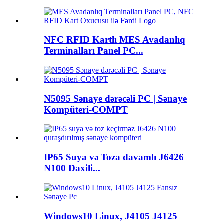
NFC RFID Kartlı MES Avadanlıq
Terminalları Panel PC...
N5095 Sənaye dərəcəli PC | Sənaye
Kompüteri-COMPT
IP65 Suya və Toza davamlı J6426
N100 Daxili...
Windows10 Linux, J4105 J4125