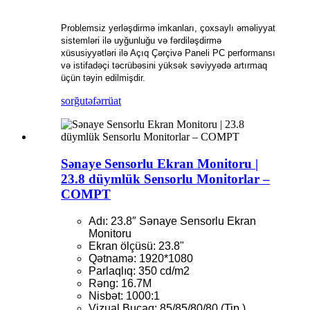
Problemsiz yerləşdirmə imkanları, çoxsaylı əməliyyat
sistemləri ilə uyğunluğu və fərdiləşdirmə
xüsusiyyətləri ilə Açıq Çərçivə Paneli PC performansı
və istifadəçi təcrübəsini yüksək səviyyədə artırmaq
üçün təyin edilmişdir.
sorğu
təfərrüat
Sənaye Sensorlu Ekran Monitoru |
23.8 düymlük Sensorlu Monitorlar –
COMPT
Adı: 23.8″ Sənaye Sensorlu Ekran
Monitoru
Ekran ölçüsü: 23.8"
Qətnamə: 1920*1080
Parlaqlıq: 350 cd/m2
Rəng: 16.7M
Nisbət: 1000:1
Vizual Bucaq: 85/85/80/80 (Tip.)