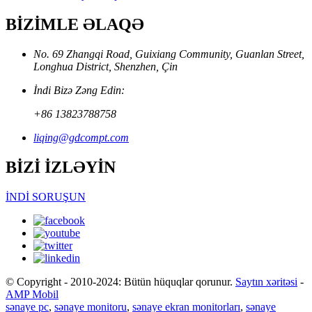
BİZİMLE ƏLAQƏ
No. 69 Zhangqi Road, Guixiang Community, Guanlan Street,
Longhua District, Shenzhen, Çin
İndi Bizə Zəng Edin:
+86 13823788758
liqing@gdcompt.com
BİZİ İZLƏYİN
İNDİ SORUŞUN
© Copyright - 2010-2024: Bütün hüquqlar qorunur.
Saytın xəritəsi
-
AMP Mobil
sənaye pc
,
sənaye monitoru
,
sənaye ekran monitorları
,
sənaye