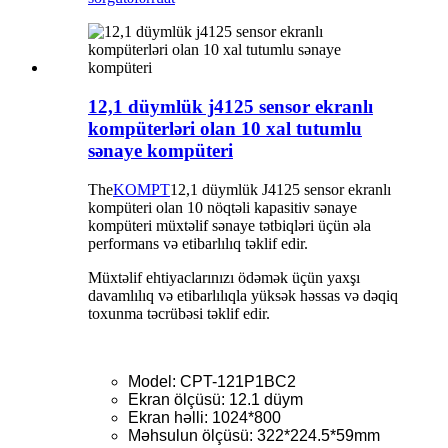
12,1 düymlük j4125 sensor ekranlı
kompüterləri olan 10 xal tutumlu
sənaye kompüteri
The
KOMPT
12,1 düymlük J4125 sensor ekranlı
kompüteri olan 10 nöqtəli kapasitiv sənaye
kompüteri müxtəlif sənaye tətbiqləri üçün əla
performans və etibarlılıq təklif edir.
Müxtəlif ehtiyaclarınızı ödəmək üçün yaxşı
davamlılıq və etibarlılıqla yüksək həssas və dəqiq
toxunma təcrübəsi təklif edir.
Model: CPT-121P1BC2
Ekran ölçüsü: 12.1 düym
Ekran həlli: 1024*800
Məhsulun ölçüsü: 322*224.5*59mm