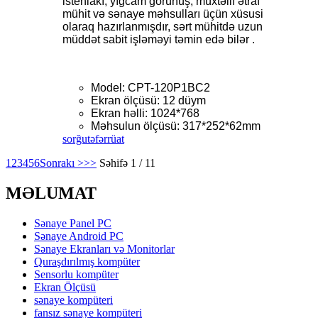
istehlakı, yığcam görünüş, müxtəlif ətraf
mühit və sənaye məhsulları üçün xüsusi
olaraq hazırlanmışdır, sərt mühitdə uzun
müddət sabit işləməyi təmin edə bilər .
Model: CPT-120P1BC2
Ekran ölçüsü: 12 düym
Ekran həlli: 1024*768
Məhsulun ölçüsü: 317*252*62mm
sorğu
təfərrüat
1
2
3
4
5
6
Sonrakı >
>>
Səhifə 1 / 11
MƏLUMAT
Sənaye Panel PC
Sənaye Android PC
Sənaye Ekranları və Monitorlar
Quraşdırılmış kompüter
Sensorlu kompüter
Ekran Ölçüsü
sənaye kompüteri
fansız sənaye kompüteri