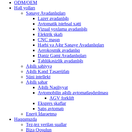
ODM/OEM
Həll yolları
Sənaye Avadanlıqları
Lazer avadanlığı
Avtomatik istehsal xətti
Vizual yoxlama avadanlığı
Elektrik şkafı
CNC maşın
Hərbi və Ağır Sənaye Avadanlıqları
Aerokosmik avadanlıq
Dəniz Gəmi Avadanlıqları
Təhlükəsizlik avadanlığı
Ağıllı səhiyyə
Ağıllı Kənd Təsərrüfatı
Süni intellekt
Ağıllı şəhər
Ağıllı Nəqliyyat
Avtomobilin ağıllı avtomatlaşdırılması
AGV forklift
Ekspres şkaflar
Satış avtomatı
Enerji İdarəetmə
Haqqımızda
Tez-tez verilən suallar
Bizə Qoşulun