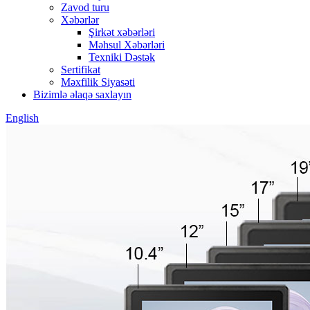
Zavod turu
Xəbərlər
Şirkət xəbərləri
Məhsul Xəbərləri
Texniki Dəstək
Sertifikat
Məxfilik Siyasəti
Bizimlə əlaqə saxlayın
English