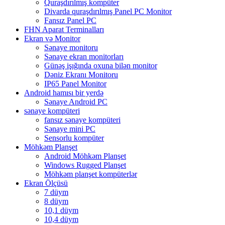
Quraşdırılmış kompüter
Divarda quraşdırılmış Panel PC Monitor
Fansız Panel PC
FHN Aparat Terminalları
Ekran və Monitor
Sənaye monitoru
Sənaye ekran monitorları
Günəş işığında oxuna bilən monitor
Dəniz Ekranı Monitoru
IP65 Panel Monitor
Android hamısı bir yerdə
Sənaye Android PC
sənaye kompüteri
fansız sənaye kompüteri
Sənaye mini PC
Sensorlu kompüter
Möhkəm Planşet
Android Möhkəm Planşet
Windows Rugged Planşet
Möhkəm planşet kompüterlər
Ekran Ölçüsü
7 düym
8 düym
10,1 düym
10,4 düym