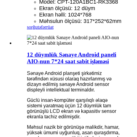
Model: CPT-120A1BC1-RK3368
Ekran ölçüsü: 12 düym
Ekran həlli: 1024*768
Məhsulun ölçüsü: 317*252*62mm
sorğu
təfərrüat
12 düymlük Sənaye Android paneli
AIO-nun 7*24 saat sabit işləməsi
Sənaye Android planşeti şirkətimiz
tərəfindən xüsusi olaraq hazırlanmış və
dizayn edilmiş sənaye Android sensor
displeyli intellektual terminaldır.
Güclü insan-kompüter qarşılıqlı əlaqə
sistemi yaratmaq üçün 12 düymlük tam
görünüşlü LCD ekran və kapasitiv sensor
ekranla təchiz edilmişdir.
Məhsul nazik bir görünüşə malikdir, hamar,
yüksək ümumi uyğunluq, asan quraşdırma,