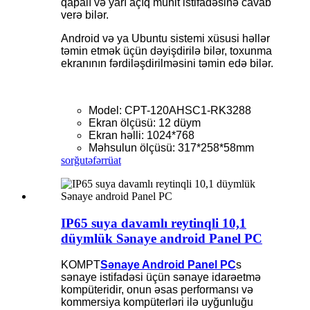
qapalı və yarı açıq mühit istifadəsinə cavab
verə bilər.
Android və ya Ubuntu sistemi xüsusi həllər
təmin etmək üçün dəyişdirilə bilər, toxunma
ekranının fərdiləşdirilməsini təmin edə bilər.
Model: CPT-120AHSC1-RK3288
Ekran ölçüsü: 12 düym
Ekran həlli: 1024*768
Məhsulun ölçüsü: 317*258*58mm
sorğu
təfərrüat
IP65 suya davamlı reytinqli 10,1
düymlük Sənaye android Panel PC
KOMPT
Sənaye Android Panel PC
s
sənaye istifadəsi üçün sənaye idarəetmə
kompüteridir, onun əsas performansı və
kommersiya kompüterləri ilə uyğunluğu