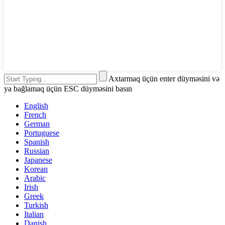
Axtarmaq üçün enter düyməsini və
ya bağlamaq üçün ESC düyməsini basın
English
French
German
Portuguese
Spanish
Russian
Japanese
Korean
Arabic
Irish
Greek
Turkish
Italian
Danish