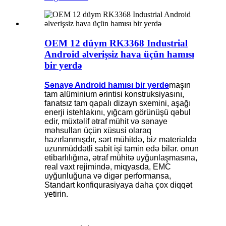
OEM 12 düym RK3368 Industrial
Android əlverişsiz hava üçün hamısı
bir yerdə
Sənaye Android hamısı bir yerdə
maşın
tam alüminium ərintisi konstruksiyasını,
fanatsız tam qapalı dizayn sxemini, aşağı
enerji istehlakını, yığcam görünüşü qəbul
edir, müxtəlif ətraf mühit və sənaye
məhsulları üçün xüsusi olaraq
hazırlanmışdır, sərt mühitdə, biz materialda
uzunmüddətli sabit işi təmin edə bilər. onun
etibarlılığına, ətraf mühitə uyğunlaşmasına,
real vaxt rejimində, miqyasda, EMC
uyğunluğuna və digər performansa,
Standart konfiqurasiyaya daha çox diqqət
yetirin.