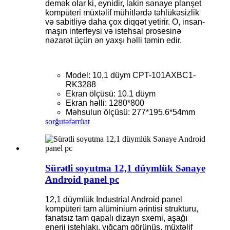
demək olar ki, eynidir, lakin sənaye planşet
kompüteri müxtəlif mühitlərdə təhlükəsizlik
və sabitliyə daha çox diqqət yetirir. O, insan-
maşın interfeysi və istehsal prosesinə
nəzarət üçün ən yaxşı həlli təmin edir.
Model: 10,1 düym CPT-101AXBC1-
RK3288
Ekran ölçüsü: 10.1 düym
Ekran həlli: 1280*800
Məhsulun ölçüsü: 277*195.6*54mm
sorğu
təfərrüat
Sürətli soyutma 12,1 düymlük Sənaye
Android panel pc
12,1 düymlük Industrial Android panel
kompüteri tam alüminium ərintisi strukturu,
fanatsız tam qapalı dizayn sxemi, aşağı
enerji istehlakı, yığcam görünüş, müxtəlif