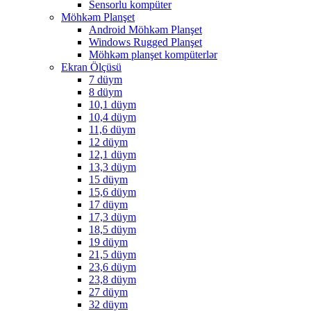
Sensorlu kompüter
Möhkəm Planşet
Android Möhkəm Planşet
Windows Rugged Planşet
Möhkəm planşet kompüterlər
Ekran Ölçüsü
7 düym
8 düym
10,1 düym
10,4 düym
11,6 düym
12 düym
12,1 düym
13,3 düym
15 düym
15,6 düym
17 düym
17,3 düym
18,5 düym
19 düym
21,5 düym
23,6 düym
23,8 düym
27 düym
32 düym