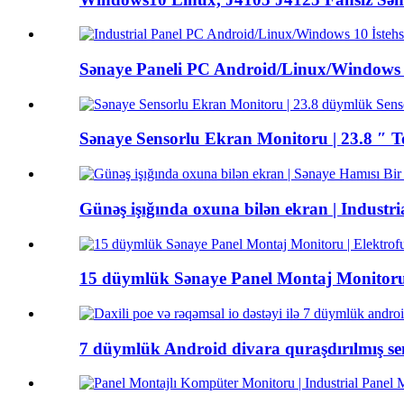
Sənaye Paneli PC Android/Linux/Windows 10
Sənaye Sensorlu Ekran Monitoru | 23.8 ″ T
Günəş işığında oxuna bilən ekran | Industria
15 düymlük Sənaye Panel Montaj Monitoru 
7 düymlük Android divara quraşdırılmış sen