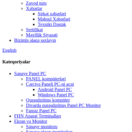
Zavod turu
Xəbərlər
Şirkət xəbərləri
Məhsul Xəbərləri
Texniki Dəstək
Sertifikat
Məxfilik Siyasəti
Bizimlə əlaqə saxlayın
English
Kateqoriyalar
Sənaye Panel PC
PANEL kompüterləri
Çərçivə Paneli PC-ni açın
Android Panel PC
Windows Panel PC
Quraşdırılmış kompüter
Divarda quraşdırılmış Panel PC Monitor
Fansız Panel PC
FHN Aparat Terminalları
Ekran və Monitor
Sənaye monitoru
Sənaye ekran monitorları