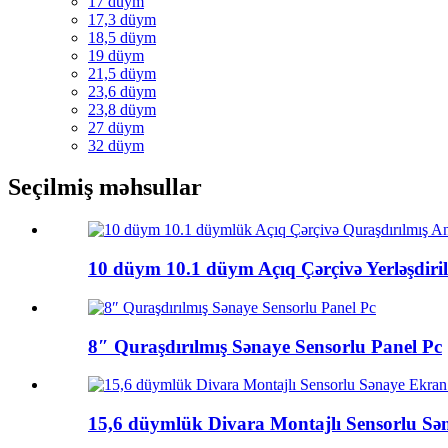
17 düym
17,3 düym
18,5 düym
19 düym
21,5 düym
23,6 düym
23,8 düym
27 düym
32 düym
Seçilmiş məhsullar
10 düym 10.1 düym Açıq Çərçivə Yerləşdiril
8″ Quraşdırılmış Sənaye Sensorlu Panel Pc
15,6 düymlük Divara Montajlı Sensorlu Sən