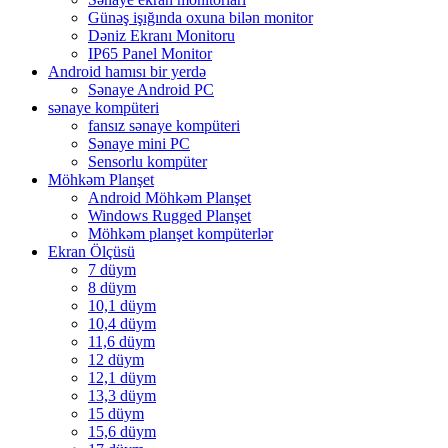
Günəş işığında oxuna bilən monitor
Dəniz Ekranı Monitoru
IP65 Panel Monitor
Android hamısı bir yerdə
Sənaye Android PC
sənaye kompüteri
fansız sənaye kompüteri
Sənaye mini PC
Sensorlu kompüter
Möhkəm Planşet
Android Möhkəm Planşet
Windows Rugged Planşet
Möhkəm planşet kompüterlər
Ekran Ölçüsü
7 düym
8 düym
10,1 düym
10,4 düym
11,6 düym
12 düym
12,1 düym
13,3 düym
15 düym
15,6 düym