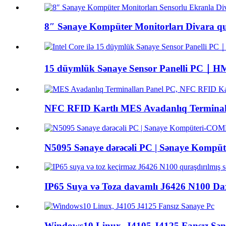
8″ Sənaye Kompüter Monitorları Divara qur
15 düymlük Sənaye Sensor Panelli PC｜HM
NFC RFID Kartlı MES Avadanlıq Terminall
N5095 Sənaye dərəcəli PC | Sənaye Komp
IP65 Suya və Toza davamlı J6426 N100 Daxi
Windows10 Linux, J4105 J4125 Fansız Sən