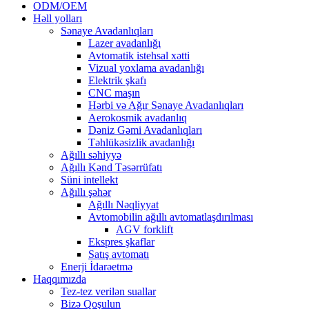
ODM/OEM
Həll yolları
Sənaye Avadanlıqları
Lazer avadanlığı
Avtomatik istehsal xətti
Vizual yoxlama avadanlığı
Elektrik şkafı
CNC maşın
Hərbi və Ağır Sənaye Avadanlıqları
Aerokosmik avadanlıq
Dəniz Gəmi Avadanlıqları
Təhlükəsizlik avadanlığı
Ağıllı səhiyyə
Ağıllı Kənd Təsərrüfatı
Süni intellekt
Ağıllı şəhər
Ağıllı Nəqliyyat
Avtomobilin ağıllı avtomatlaşdırılması
AGV forklift
Ekspres şkaflar
Satış avtomatı
Enerji İdarəetmə
Haqqımızda
Tez-tez verilən suallar
Bizə Qoşulun