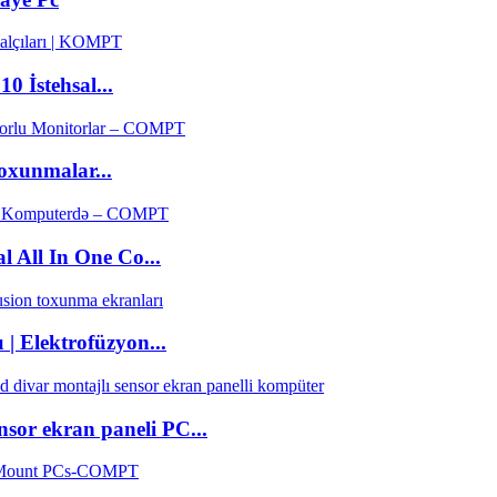
 İstehsal...
oxunmalar...
l All In One Co...
| Elektrofüzyon...
sor ekran paneli PC...