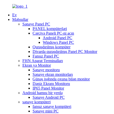
Ev
Məhsullar
Sənaye Panel PC
PANEL kompüterləri
Çərçivə Paneli PC-ni açın
Android Panel PC
Windows Panel PC
Quraşdırılmış kompüter
Divarda quraşdırılmış Panel PC Monitor
Fansız Panel PC
FHN Aparat Terminalları
Ekran və Monitor
Sənaye monitoru
Sənaye ekran monitorları
Günəş işığında oxuna bilən monitor
Dəniz Ekranı Monitoru
IP65 Panel Monitor
Android hamısı bir yerdə
Sənaye Android PC
sənaye kompüteri
fansız sənaye kompüteri
Sənaye mini PC