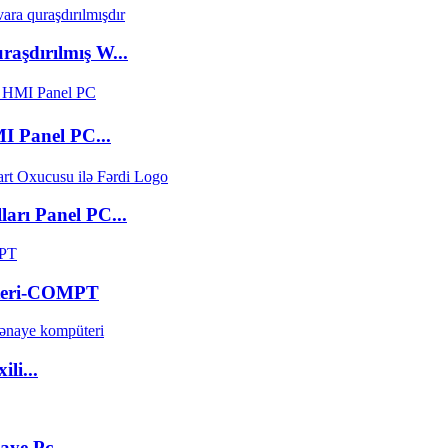
aşdırılmış W...
I Panel PC...
arı Panel PC...
üteri-COMPT
li...
aye Pc