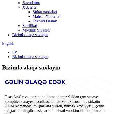
Zavod turu
Xəbərlər
Şirkət xəbərləri
Məhsul Xəbərləri
Texniki Dəstək
Sertifikat
Məxfilik Siyasəti
Bizimlə əlaqə saxlayın
English
Ev
Bizimlə əlaqə saxlayın
Bizimlə əlaqə saxlayın
GƏLİN ƏLAQƏ EDƏK
Əsas Ar-Ge və marketinq komandamız 9 ildən çox sənaye
kompüter sənayesi təcrübəsinə malikdir, xüsusən də şirkətin
ODM komandası müştərilərə sürətli, yüksək keyfiyyətli, çevik
müştəri fərdiləşdirməsi, sərfəli məhsul və xidmətlər təqdim edə