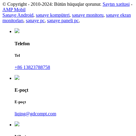
© Copyright - 2010-2024: Bütün hüquqlar qorunur.
Saytın xəritəsi
-
AMP Mobil
Sənaye Android
,
sənaye kompüteri
,
sənaye monitoru
,
sənaye ekran
monitorları
,
sənaye pc
,
sənaye paneli pc
,
Telefon
Tel
+86 13823788758
E-poçt
E-poçt
liqing@gdcompt.com