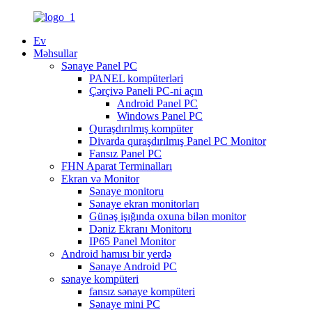
Ev
Məhsullar
Sənaye Panel PC
PANEL kompüterləri
Çərçivə Paneli PC-ni açın
Android Panel PC
Windows Panel PC
Quraşdırılmış kompüter
Divarda quraşdırılmış Panel PC Monitor
Fansız Panel PC
FHN Aparat Terminalları
Ekran və Monitor
Sənaye monitoru
Sənaye ekran monitorları
Günəş işığında oxuna bilən monitor
Dəniz Ekranı Monitoru
IP65 Panel Monitor
Android hamısı bir yerdə
Sənaye Android PC
sənaye kompüteri
fansız sənaye kompüteri
Sənaye mini PC