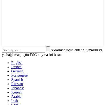
Axtarmaq üçün enter düyməsini və
ya bağlamaq üçün ESC düyməsini basın
English
French
German
Portuguese
Spanish
Russian
Japanese
Korean
Arabic
Irish
Greek