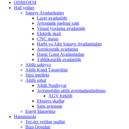
ODM/OEM
Həll yolları
Sənaye Avadanlıqları
Lazer avadanlığı
Avtomatik istehsal xətti
Vizual yoxlama avadanlığı
Elektrik şkafı
CNC maşın
Hərbi və Ağır Sənaye Avadanlıqları
Aerokosmik avadanlıq
Dəniz Gəmi Avadanlıqları
Təhlükəsizlik avadanlığı
Ağıllı səhiyyə
Ağıllı Kənd Təsərrüfatı
Süni intellekt
Ağıllı şəhər
Ağıllı Nəqliyyat
Avtomobilin ağıllı avtomatlaşdırılması
AGV forklift
Ekspres şkaflar
Satış avtomatı
Enerji İdarəetmə
Haqqımızda
Tez-tez verilən suallar
Bizə Qoşulun