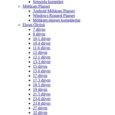
Sensorlu kompüter
Möhkəm Planşet
Android Möhkəm Planşet
Windows Rugged Planşet
Möhkəm planşet kompüterlər
Ekran Ölçüsü
7 düym
8 düym
10,1 düym
10,4 düym
11,6 düym
12 düym
12,1 düym
13,3 düym
15 düym
15,6 düym
17 düym
17,3 düym
18,5 düym
19 düym
21,5 düym
23,6 düym
23,8 düym
27 düym
32 düym