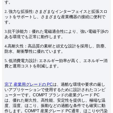
す。
2. 強力な拡張性: さまざまなインターフェイスと拡張スロ
ットをサポートし、さまざまな産業機器の接続に便利で
す。
3.抗干渉能力：優れた電磁適合性により、強い電磁干渉の
ある環境でも正常に動作します。
4.高耐久性：高品質の素材と頑丈な設計を採用し、防塵、
防水、耐衝撃性に優れています。
5. 低消費電力設計: エネルギー効率が高く、エネルギー消
費と運用コストを削減します。
完了
産業用グレードの PC
は、過酷な環境や要求の厳し
いアプリケーションで使用するために設計されたコンピ
ューターです。COMPT ブランドの産業グレード PC
は、優れた耐久性、高性能、安定性を提供し、極端な温
度、湿度、ほこり、振動などの過酷な条件でも確実に動
作します。COMPT 産業グレード PC通常、ほこりや汚染