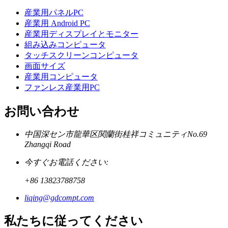
産業用パネルPC
産業用 Android PC
産業用ディスプレイとモニター
組み込みコンピュータ
タッチスクリーンコンピュータ
画面サイズ
産業用コンピュータ
ファンレス産業用PC
お問い合わせ
中国深セン市龍華区関蘭街桂祥コミュニティNo.69
Zhangqi Road
今すぐお電話ください:
+86 13823788758
liqing@gdcompt.com
私たちに従ってください