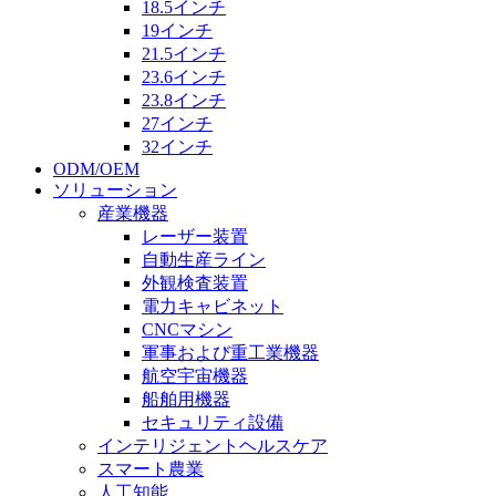
18.5インチ
19インチ
21.5インチ
23.6インチ
23.8インチ
27インチ
32インチ
ODM/OEM
ソリューション
産業機器
レーザー装置
自動生産ライン
外観検査装置
電力キャビネット
CNCマシン
軍事および重工業機器
航空宇宙機器
船舶用機器
セキュリティ設備
インテリジェントヘルスケア
スマート農業
人工知能