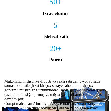
50
+
İxrac olunur
5
İstehsal xətti
20
+
Patent
Mükəmməl məhsul keyfiyyəti və yaxşı satışdan əvvəl və satış
sonrası xidmətlə şirkət bir çox sənaye sahələrində bir çox
görkəmli müştərilərlə uzunmüddətli sabit, qarşılıqlı faydalı qazan-
qazan tərəfdaşlığı qurmuş və müştərilərin etibarını və tanınmasını
qazanmışdır.
Compt məhsulları Almaniya, ABŞ, Hindistan, Yaxın Şərq,
Braziliya, Çili və digər böyük ölkələrə və ya bölgələrə ixrac