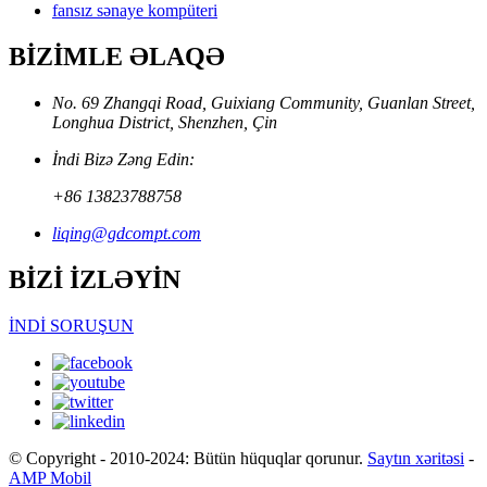
fansız sənaye kompüteri
BİZİMLE ƏLAQƏ
No. 69 Zhangqi Road, Guixiang Community, Guanlan Street,
Longhua District, Shenzhen, Çin
İndi Bizə Zəng Edin:
+86 13823788758
liqing@gdcompt.com
BİZİ İZLƏYİN
İNDİ SORUŞUN
© Copyright - 2010-2024: Bütün hüquqlar qorunur.
Saytın xəritəsi
-
AMP Mobil