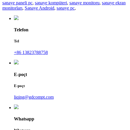
sənaye paneli pc
,
sənaye kompüteri
,
sənaye monitoru
,
sənaye ekran
monitorları
,
Sənaye Android
,
sənaye pc
,
Telefon
Tel
+86 13823788758
E-poçt
E-poçt
liqing@gdcompt.com
Whatsapp