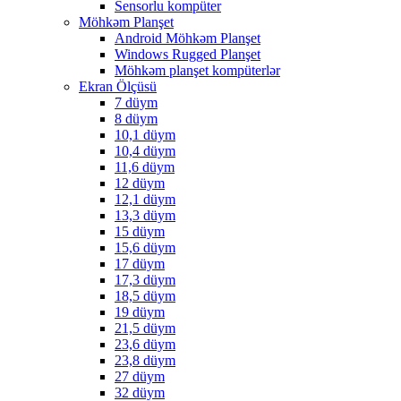
Sensorlu kompüter
Möhkəm Planşet
Android Möhkəm Planşet
Windows Rugged Planşet
Möhkəm planşet kompüterlər
Ekran Ölçüsü
7 düym
8 düym
10,1 düym
10,4 düym
11,6 düym
12 düym
12,1 düym
13,3 düym
15 düym
15,6 düym
17 düym
17,3 düym
18,5 düym
19 düym
21,5 düym
23,6 düym
23,8 düym
27 düym
32 düym