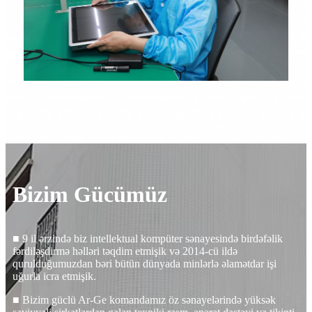
Bizim Gücümüz
■ 9 il ərzində biz intellektual kompüter sənayesində birdəfəlik
fərdiləşdirmə həlləri təqdim etmişik və 2014-cü ildə
qurulduğumuzdan bəri bütün dünyada minlərlə əlamətdar işi
uğurla icra etmişik.
■ Bizim güclü Ar-Ge komandamız öz sənayelərində yüksək