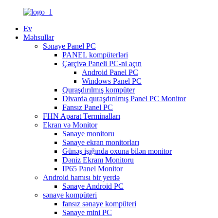
Ev
Məhsullar
Sənaye Panel PC
PANEL kompüterləri
Çərçivə Paneli PC-ni açın
Android Panel PC
Windows Panel PC
Quraşdırılmış kompüter
Divarda quraşdırılmış Panel PC Monitor
Fansız Panel PC
FHN Aparat Terminalları
Ekran və Monitor
Sənaye monitoru
Sənaye ekran monitorları
Günəş işığında oxuna bilən monitor
Dəniz Ekranı Monitoru
IP65 Panel Monitor
Android hamısı bir yerdə
Sənaye Android PC
sənaye kompüteri
fansız sənaye kompüteri
Sənaye mini PC