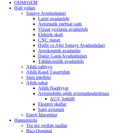
ODM/OEM
Həll yolları
Sənaye Avadanlıqları
Lazer avadanlığı
Avtomatik istehsal xətti
Vizual yoxlama avadanlığı
Elektrik şkafı
CNC maşın
Hərbi və Ağır Sənaye Avadanlıqları
Aerokosmik avadanlıq
Dəniz Gəmi Avadanlıqları
Təhlükəsizlik avadanlığı
Ağıllı səhiyyə
Ağıllı Kənd Təsərrüfatı
Süni intellekt
Ağıllı şəhər
Ağıllı Nəqliyyat
Avtomobilin ağıllı avtomatlaşdırılması
AGV forklift
Ekspres şkaflar
Satış avtomatı
Enerji İdarəetmə
Haqqımızda
Tez-tez verilən suallar
Bizə Qoşulun