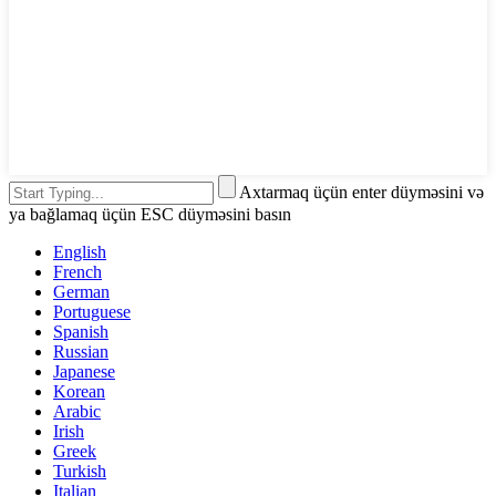
Axtarmaq üçün enter düyməsini və
ya bağlamaq üçün ESC düyməsini basın
English
French
German
Portuguese
Spanish
Russian
Japanese
Korean
Arabic
Irish
Greek
Turkish
Italian