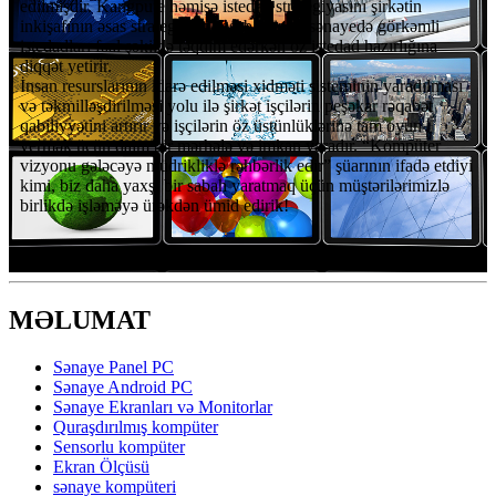
edilmişdir. Kangpute həmişə istedad strategiyasını şirkətin
inkişafının əsas strategiyası hesab edir və sənayedə görkəmli
istedadları fəal şəkildə təqdim edərkən öz istedad hazırlığına
diqqət yetirir.
İnsan resurslarının idarə edilməsi xidməti sisteminin yaradılması
və təkmilləşdirilməsi yolu ilə şirkət işçilərin peşəkar rəqabət
qabiliyyətini artırır və işçilərin öz üstünlüklərinə tam oyun
vermək üçün daim bir mərhələ və imkan yaradır. “Kompüter
vizyonu gələcəyə müdrikliklə rəhbərlik edir” şüarının ifadə etdiyi
kimi, biz daha yaxşı bir sabah yaratmaq üçün müştərilərimizlə
birlikdə işləməyə ürəkdən ümid edirik!
MƏLUMAT
Sənaye Panel PC
Sənaye Android PC
Sənaye Ekranları və Monitorlar
Quraşdırılmış kompüter
Sensorlu kompüter
Ekran Ölçüsü
sənaye kompüteri