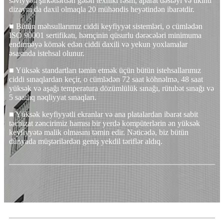
səviyyəli şirkətlərdən gələn texniki rəsm, aparat dəstəyi və tikinti
dizaynı da daxil olmaqla 20 mühəndis heyətindən ibarətdir.
■ Bütün məhsullarımız ciddi keyfiyyət sistemləri, o cümlədən
ISO 90001 sertifikatı, həmçinin qüsurlu dərəcələri minimuma
endirməyə kömək edən ciddi daxili və yekun yoxlamalar
əsasında istehsal olunur.
■ Yüksək standartları təmin etmək üçün bütün istehsallarımız
ciddi sınaqlardan keçir, o cümlədən 72 saat köhnəlmə, 48 saat
yüksək və aşağı temperatura dözümlülük sınağı, rütubət sınağı və
5 saatlıq nəqliyyat sınaqları.
■ Yüksək keyfiyyətli ekranlar və ana platalardan ibarət sabit
təchizat zəncirimiz hamısı bir yerdə kompüterlərin ən yüksək
keyfiyyətə malik olmasını təmin edir. Nəticədə, biz bütün
dünyada müştərilərdən geniş yekdil təriflər aldıq.