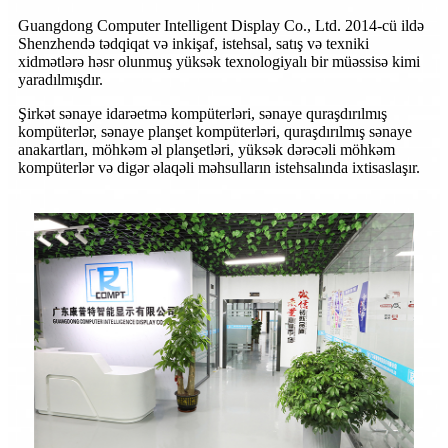
Guangdong Computer Intelligent Display Co., Ltd. 2014-cü ildə
Shenzhendə tədqiqat və inkişaf, istehsal, satış və texniki
xidmətlərə həsr olunmuş yüksək texnologiyalı bir müəssisə kimi
yaradılmışdır.
Şirkət sənaye idarəetmə kompüterləri, sənaye quraşdırılmış
kompüterlər, sənaye planşet kompüterləri, quraşdırılmış sənaye
anakartları, möhkəm əl planşetləri, yüksək dərəcəli möhkəm
kompüterlər və digər əlaqəli məhsulların istehsalında ixtisaslaşır.