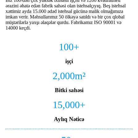
Biz 100-dən çox yüksək ixtisaslı işçisi və 1200 kvadratmetr
ərazini əhatə edən fabrik sahəsi olan istehsalçıyıq. Beş istehsal
xəttimiz ayda 15.000 ədəd istehsal gücünə malik olmağımıza
imkan verir. Məhsullarımız 50 ölkəyə satıldı və bir çox qlobal
müştərilərlə yaxşı əlaqələr qurdu. Fabrikamız ISO 90001 və
14000 keçdi.
100
+
işçi
2,000
m²
Bitki sahəsi
15,000
+
Aylıq Nəticə