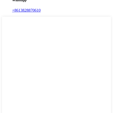
Whatsapp
+8613828870610