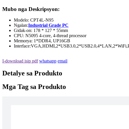
Mubo nga Deskripsyon:
Modelo: CPT4L-N95
Ngalan:
Industrial Grade PC
Gidak-on: 178 * 127 * 55mm
CPU: N5095 4-core, 4-thread processor
Memorya: 1*DDR4, UP16GB
Interface:VGA,HDMI,2*USB3.0,2*USB2.0,4*LAN,2*WiFi,Po
I-download isip pdf
whatsapp
email
Detalye sa Produkto
Mga Tag sa Produkto