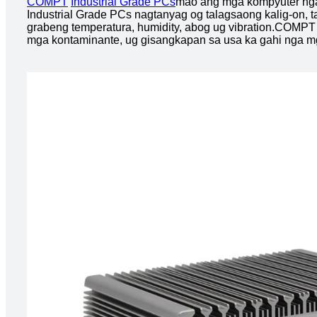
COMPT
Industrial Grade PCs
mao ang mga kompyuter nga
Industrial Grade PCs nagtanyag og talagsaong kalig-on,
grabeng temperatura, humidity, abog ug vibration.COMPT
mga kontaminante, ug gisangkapan sa usa ka gahi nga mg