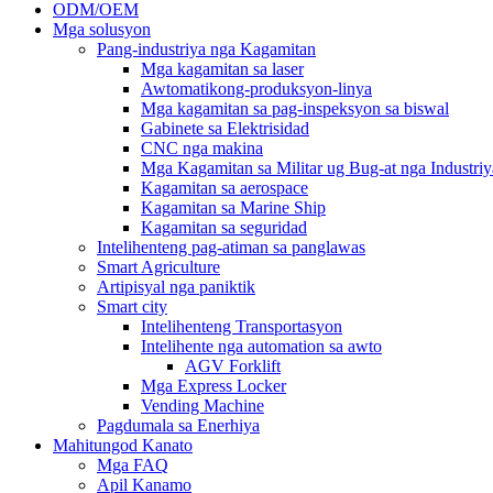
ODM/OEM
Mga solusyon
Pang-industriya nga Kagamitan
Mga kagamitan sa laser
Awtomatikong-produksyon-linya
Mga kagamitan sa pag-inspeksyon sa biswal
Gabinete sa Elektrisidad
CNC nga makina
Mga Kagamitan sa Militar ug Bug-at nga Industriy
Kagamitan sa aerospace
Kagamitan sa Marine Ship
Kagamitan sa seguridad
Intelihenteng pag-atiman sa panglawas
Smart Agriculture
Artipisyal nga paniktik
Smart city
Intelihenteng Transportasyon
Intelihente nga automation sa awto
AGV Forklift
Mga Express Locker
Vending Machine
Pagdumala sa Enerhiya
Mahitungod Kanato
Mga FAQ
Apil Kanamo