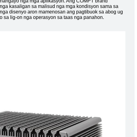
ug nangayo nga mga aplikasyon. Ang COMPT brand
e nga kasaligan sa malisud nga mga kondisyon sama sa
s nga disenyo aron mamenosan ang pagtibuok sa abog ug
o sa lig-on nga operasyon sa taas nga panahon.