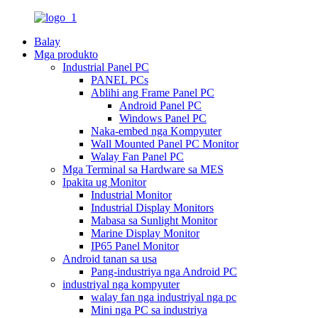
Balay
Mga produkto
Industrial Panel PC
PANEL PCs
Ablihi ang Frame Panel PC
Android Panel PC
Windows Panel PC
Naka-embed nga Kompyuter
Wall Mounted Panel PC Monitor
Walay Fan Panel PC
Mga Terminal sa Hardware sa MES
Ipakita ug Monitor
Industrial Monitor
Industrial Display Monitors
Mabasa sa Sunlight Monitor
Marine Display Monitor
IP65 Panel Monitor
Android tanan sa usa
Pang-industriya nga Android PC
industriyal nga kompyuter
walay fan nga industriyal nga pc
Mini nga PC sa industriya