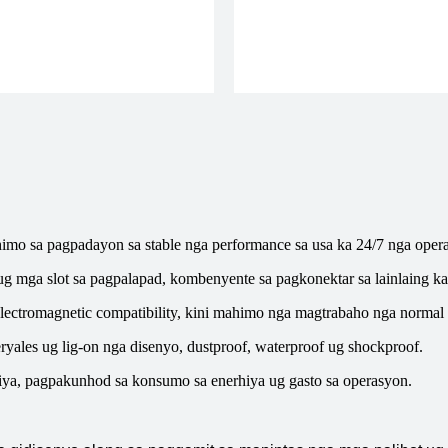
mo sa pagpadayon sa stable nga performance sa usa ka 24/7 nga opera
ug mga slot sa pagpalapad, kombenyente sa pagkonektar sa lainlaing ka
lectromagnetic compatibility, kini mahimo nga magtrabaho nga normal 
ryales ug lig-on nga disenyo, dustproof, waterproof ug shockproof.
hiya, pagpakunhod sa konsumo sa enerhiya ug gasto sa operasyon.