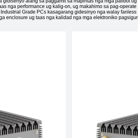
 gidisenyo alang sa paggamit sa mapintas nga mga palibot 
 taas nga performance ug kalig-on, ug makahimo sa pag-operat
 Industrial Grade PCs kasagarang gidesinyo nga walay fanles
a enclosure ug taas nga kalidad nga mga elektroniko pagsigur