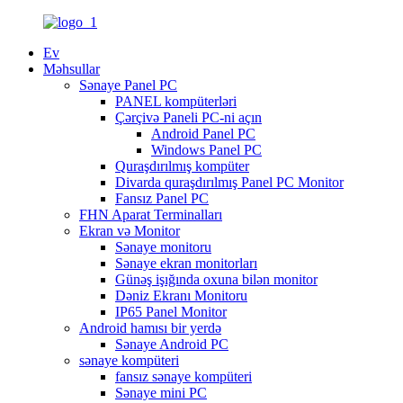
Ev
Məhsullar
Sənaye Panel PC
PANEL kompüterləri
Çərçivə Paneli PC-ni açın
Android Panel PC
Windows Panel PC
Quraşdırılmış kompüter
Divarda quraşdırılmış Panel PC Monitor
Fansız Panel PC
FHN Aparat Terminalları
Ekran və Monitor
Sənaye monitoru
Sənaye ekran monitorları
Günəş işığında oxuna bilən monitor
Dəniz Ekranı Monitoru
IP65 Panel Monitor
Android hamısı bir yerdə
Sənaye Android PC
sənaye kompüteri
fansız sənaye kompüteri
Sənaye mini PC