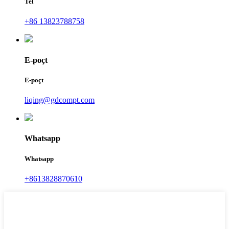
Tel
+86 13823788758
E-poçt
E-poçt
liqing@gdcompt.com
Whatsapp
Whatsapp
+8613828870610