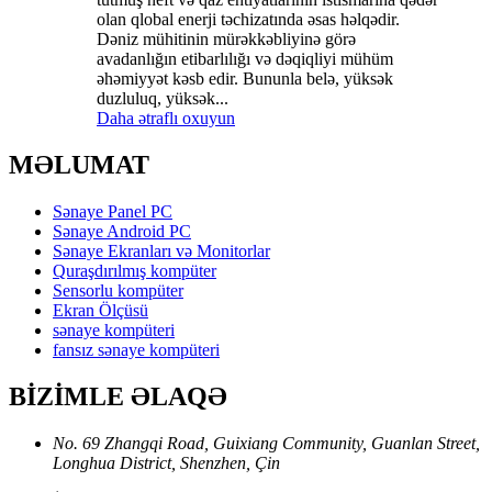
olan qlobal enerji təchizatında əsas həlqədir.
Dəniz mühitinin mürəkkəbliyinə görə
avadanlığın etibarlılığı və dəqiqliyi mühüm
əhəmiyyət kəsb edir. Bununla belə, yüksək
duzluluq, yüksək...
Daha ətraflı oxuyun
MƏLUMAT
Sənaye Panel PC
Sənaye Android PC
Sənaye Ekranları və Monitorlar
Quraşdırılmış kompüter
Sensorlu kompüter
Ekran Ölçüsü
sənaye kompüteri
fansız sənaye kompüteri
BİZİMLE ƏLAQƏ
No. 69 Zhangqi Road, Guixiang Community, Guanlan Street,
Longhua District, Shenzhen, Çin