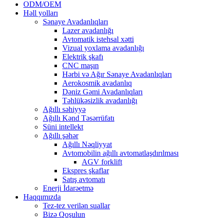
ODM/OEM
Həll yolları
Sənaye Avadanlıqları
Lazer avadanlığı
Avtomatik istehsal xətti
Vizual yoxlama avadanlığı
Elektrik şkafı
CNC maşın
Hərbi və Ağır Sənaye Avadanlıqları
Aerokosmik avadanlıq
Dəniz Gəmi Avadanlıqları
Təhlükəsizlik avadanlığı
Ağıllı səhiyyə
Ağıllı Kənd Təsərrüfatı
Süni intellekt
Ağıllı şəhər
Ağıllı Nəqliyyat
Avtomobilin ağıllı avtomatlaşdırılması
AGV forklift
Ekspres şkaflar
Satış avtomatı
Enerji İdarəetmə
Haqqımızda
Tez-tez verilən suallar
Bizə Qoşulun