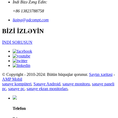
İndi Bizə Zəng Edin:
+86 13823788758
liqing@gdcompt.com
BİZİ İZLƏYİN
İNDİ SORUŞUN
© Copyright - 2010-2024: Bütün hüquqlar qorunur.
Saytın xəritəsi
-
AMP Mobil
sənaye kompüteri
,
Sənaye Android
,
sənaye monitoru
,
sənaye paneli
pc
,
sənaye pc
,
sənaye ekran monitorları
,
Telefon