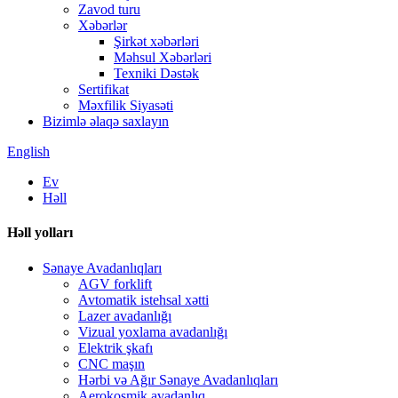
Zavod turu
Xəbərlər
Şirkət xəbərləri
Məhsul Xəbərləri
Texniki Dəstək
Sertifikat
Məxfilik Siyasəti
Bizimlə əlaqə saxlayın
English
Ev
Həll
Həll yolları
Sənaye Avadanlıqları
AGV forklift
Avtomatik istehsal xətti
Lazer avadanlığı
Vizual yoxlama avadanlığı
Elektrik şkafı
CNC maşın
Hərbi və Ağır Sənaye Avadanlıqları
Aerokosmik avadanlıq