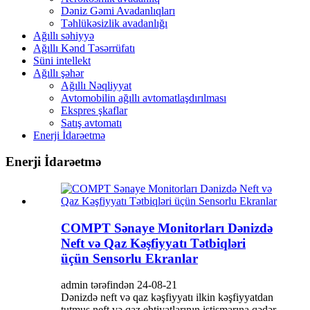
Dəniz Gəmi Avadanlıqları
Təhlükəsizlik avadanlığı
Ağıllı səhiyyə
Ağıllı Kənd Təsərrüfatı
Süni intellekt
Ağıllı şəhər
Ağıllı Nəqliyyat
Avtomobilin ağıllı avtomatlaşdırılması
Ekspres şkaflar
Satış avtomatı
Enerji İdarəetmə
Enerji İdarəetmə
COMPT Sənaye Monitorları Dənizdə
Neft və Qaz Kəşfiyyatı Tətbiqləri
üçün Sensorlu Ekranlar
admin tərəfindən 24-08-21
Dənizdə neft və qaz kəşfiyyatı ilkin kəşfiyyatdan
tutmuş neft və qaz ehtiyatlarının istismarına qədər