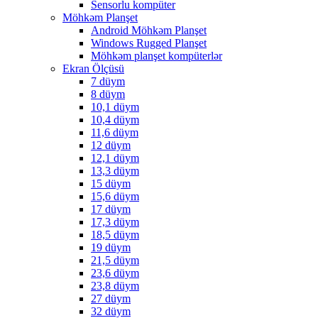
Sensorlu kompüter
Möhkəm Planşet
Android Möhkəm Planşet
Windows Rugged Planşet
Möhkəm planşet kompüterlər
Ekran Ölçüsü
7 düym
8 düym
10,1 düym
10,4 düym
11,6 düym
12 düym
12,1 düym
13,3 düym
15 düym
15,6 düym
17 düym
17,3 düym
18,5 düym
19 düym
21,5 düym
23,6 düym
23,8 düym
27 düym
32 düym