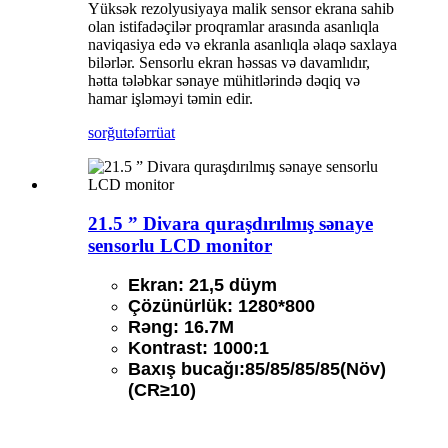
Yüksək rezolyusiyaya malik sensor ekrana sahib
olan istifadəçilər proqramlar arasında asanlıqla
naviqasiya edə və ekranla asanlıqla əlaqə saxlaya
bilərlər. Sensorlu ekran həssas və davamlıdır,
hətta tələbkar sənaye mühitlərində dəqiq və
hamar işləməyi təmin edir.
sorğu
təfərrüat
21.5 ” Divara quraşdırılmış sənaye
sensorlu LCD monitor
Ekran: 21,5 düym
Çözünürlük: 1280*800
Rəng: 16.7M
Kontrast: 1000:1
Baxış bucağı:85/85/85/85(Növ)
(CR≥10)