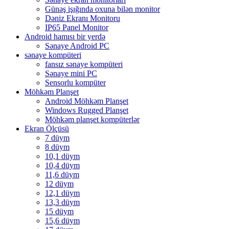
Günəş işığında oxuna bilən monitor
Dəniz Ekranı Monitoru
IP65 Panel Monitor
Android hamısı bir yerdə
Sənaye Android PC
sənaye kompüteri
fansız sənaye kompüteri
Sənaye mini PC
Sensorlu kompüter
Möhkəm Planşet
Android Möhkəm Planşet
Windows Rugged Planşet
Möhkəm planşet kompüterlər
Ekran Ölçüsü
7 düym
8 düym
10,1 düym
10,4 düym
11,6 düym
12 düym
12,1 düym
13,3 düym
15 düym
15,6 düym