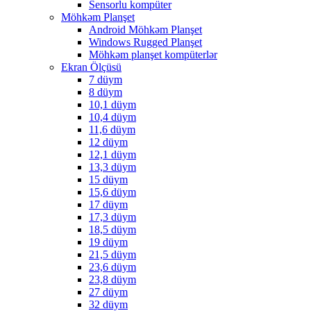
Sensorlu kompüter
Möhkəm Planşet
Android Möhkəm Planşet
Windows Rugged Planşet
Möhkəm planşet kompüterlər
Ekran Ölçüsü
7 düym
8 düym
10,1 düym
10,4 düym
11,6 düym
12 düym
12,1 düym
13,3 düym
15 düym
15,6 düym
17 düym
17,3 düym
18,5 düym
19 düym
21,5 düym
23,6 düym
23,8 düym
27 düym
32 düym