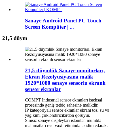
Sənaye Android Panel PC Touch
Screen Kompüter | ...
21,5 düym
21,5 düymlük Sənaye monitorları,
Ekran Rezolyusiyasına malik
1920*1080 sənaye sensorlu ekranlı
sensor ekranlar
COMPT Industrial sensor ekranları istehsal
prosesində geniş tətbiq sahəsinə malikdir.
IP kateqoriyalı sensor ekranlar ekranı toz, su və
yağ kimi çirkləndiricilərdən qoruyur.
Simsiz sənaye displeyləri istənilən mühitdə
məlumatları real vaxt rejimində təqdim edərək,