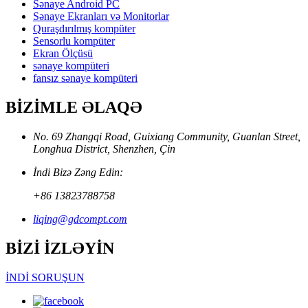
Sənaye Android PC
Sənaye Ekranları və Monitorlar
Quraşdırılmış kompüter
Sensorlu kompüter
Ekran Ölçüsü
sənaye kompüteri
fansız sənaye kompüteri
BİZİMLE ƏLAQƏ
No. 69 Zhangqi Road, Guixiang Community, Guanlan Street,
Longhua District, Shenzhen, Çin
İndi Bizə Zəng Edin:
+86 13823788758
liqing@gdcompt.com
BİZİ İZLƏYİN
İNDİ SORUŞUN