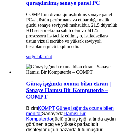
quraşdırılmış sənaye panel PC
COMPT-un divara quraşdırılmış sənaye panel
PC-si, üstün performans və etibarlılığa malik
güclü sənaye səviyyəli məhsuldur. 21,5 düymlük
HD sensor ekrana sahib olan və J4125
prosessoru ilə təchiz edilmiş o, istifadəçilərə
üstün vizual təcrübə və yüksək səviyyəli
hesablama gücü təqdim edir.
sorğu
təfərrüat
Günəş işığında oxuna bilən ekran |
Sənaye Hamısı Bir Komputerdə –
COMPT
Bizim
KOMPT
Günəş işığında oxuna bilən
monitor
Sənayedə
Hamısı Bir
Komputerdə
güclü günəş işığı altında aydın
görünən açıq və yüksək parlaqlıqlı
displeylər üçün nəzərdə tutulmuşdur.