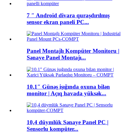
7 ″ Android divara quraşdırılmış
sensor ekran paneli PC...
Panel Montajlı Kompüter Monitoru |
Sənaye Panel Montajı...
10.1″ Günəş işığında oxuna bilən
monitor | Açıq havada yüksək...
10,4 düymlük Sənaye Panel PC |
Sensorlu kompüter...