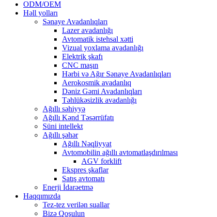
ODM/OEM
Həll yolları
Sənaye Avadanlıqları
Lazer avadanlığı
Avtomatik istehsal xətti
Vizual yoxlama avadanlığı
Elektrik şkafı
CNC maşın
Hərbi və Ağır Sənaye Avadanlıqları
Aerokosmik avadanlıq
Dəniz Gəmi Avadanlıqları
Təhlükəsizlik avadanlığı
Ağıllı səhiyyə
Ağıllı Kənd Təsərrüfatı
Süni intellekt
Ağıllı şəhər
Ağıllı Nəqliyyat
Avtomobilin ağıllı avtomatlaşdırılması
AGV forklift
Ekspres şkaflar
Satış avtomatı
Enerji İdarəetmə
Haqqımızda
Tez-tez verilən suallar
Bizə Qoşulun