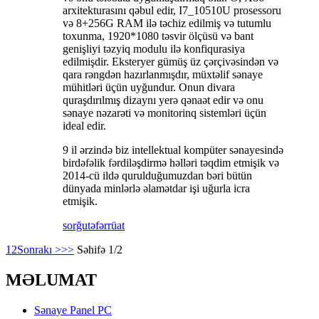
arxitekturasını qəbul edir, I7_10510U prosessoru
və 8+256G RAM ilə təchiz edilmiş və tutumlu
toxunma, 1920*1080 təsvir ölçüsü və bant
genişliyi təzyiq modulu ilə konfiqurasiya
edilmişdir. Eksteryer gümüş üz çərçivəsindən və
qara rəngdən hazırlanmışdır, müxtəlif sənaye
mühitləri üçün uyğundur. Onun divara
quraşdırılmış dizaynı yerə qənaət edir və onu
sənaye nəzarəti və monitorinq sistemləri üçün
ideal edir.
9 il ərzində biz intellektual kompüter sənayesində
birdəfəlik fərdiləşdirmə həlləri təqdim etmişik və
2014-cü ildə qurulduğumuzdan bəri bütün
dünyada minlərlə əlamətdar işi uğurla icra
etmişik.
sorğu
təfərrüat
1
2
Sonrakı >
>>
Səhifə 1/2
MƏLUMAT
Sənaye Panel PC