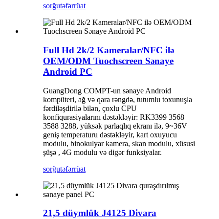
sorğu
təfərrüat
Full Hd 2k/2 Kameralar/NFC ilə
OEM/ODM Tuochscreen Sənaye
Android PC
GuangDong COMPT-un sənaye Android
kompüteri, ağ və qara rəngdə, tutumlu toxunuşla
fərdiləşdirilə bilən, çoxlu CPU
konfiqurasiyalarını dəstəkləyir: RK3399 3568
3588 3288, yüksək parlaqlıq ekranı ilə, 9~36V
geniş temperaturu dəstəkləyir, kart oxuyucu
modulu, binokulyar kamera, skan modulu, xüsusi
şüşə , 4G modulu və digər funksiyalar.
sorğu
təfərrüat
21,5 düymlük J4125 Divara