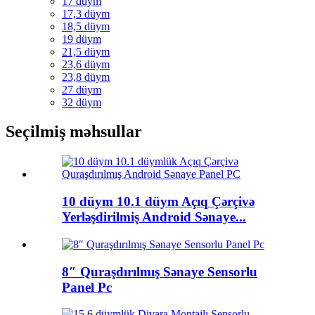
17 düym
17,3 düym
18,5 düym
19 düym
21,5 düym
23,6 düym
23,8 düym
27 düym
32 düym
Seçilmiş məhsullar
10 düym 10.1 düym Açıq Çərçivə
Yerləşdirilmiş Android Sənaye...
8″ Quraşdırılmış Sənaye Sensorlu
Panel Pc