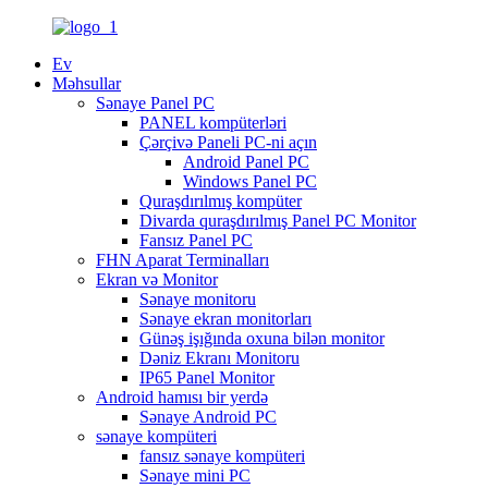
Ev
Məhsullar
Sənaye Panel PC
PANEL kompüterləri
Çərçivə Paneli PC-ni açın
Android Panel PC
Windows Panel PC
Quraşdırılmış kompüter
Divarda quraşdırılmış Panel PC Monitor
Fansız Panel PC
FHN Aparat Terminalları
Ekran və Monitor
Sənaye monitoru
Sənaye ekran monitorları
Günəş işığında oxuna bilən monitor
Dəniz Ekranı Monitoru
IP65 Panel Monitor
Android hamısı bir yerdə
Sənaye Android PC
sənaye kompüteri
fansız sənaye kompüteri
Sənaye mini PC