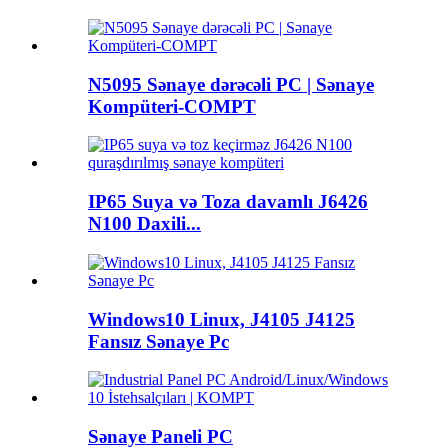
N5095 Sənaye dərəcəli PC | Sənaye
Kompüteri-COMPT
IP65 Suya və Toza davamlı J6426
N100 Daxili...
Windows10 Linux, J4105 J4125
Fansız Sənaye Pc
Sənaye Paneli PC