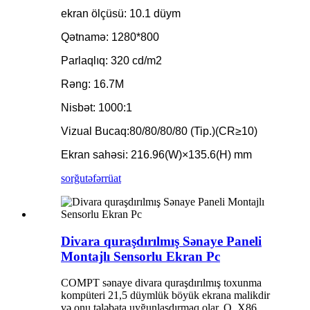
ekran ölçüsü: 10.1 düym
Qətnamə: 1280*800
Parlaqlıq: 320 cd/m2
Rəng: 16.7M
Nisbət: 1000:1
Vizual Bucaq:80/80/80/80 (Tip.)(CR≥10)
Ekran sahəsi: 216.96(W)×135.6(H) mm
sorğu
təfərrüat
Divara quraşdırılmış Sənaye Paneli
Montajlı Sensorlu Ekran Pc
COMPT sənaye divara quraşdırılmış toxunma
kompüteri 21,5 düymlük böyük ekrana malikdir
və onu tələbata uyğunlaşdırmaq olar. O, X86