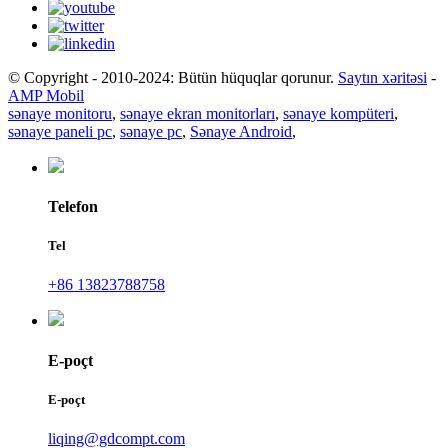
© Copyright - 2010-2024: Bütün hüquqlar qorunur.
Saytın xəritəsi
-
AMP Mobil
sənaye monitoru
,
sənaye ekran monitorları
,
sənaye kompüteri
,
sənaye paneli pc
,
sənaye pc
,
Sənaye Android
,
Telefon
Tel
+86 13823788758
E-poçt
E-poçt
liqing@gdcompt.com