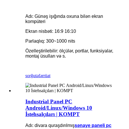
Adı: Günəş işığında oxuna bilən ekran
kompüteri
Ekran nisbəti: 16:9 16:10
Parlaqlıq: 300~1000 nits
Özelleştirilebilir: ölçülər, portlar, funksiyalar,
montaj üsulları və s.
sorğu
təfərrüat
Industrial Panel PC
Android/Linux/Windows 10
İstehsalçıları | KOMPT
Adı: divara quraşdırılmış
sənaye paneli pc