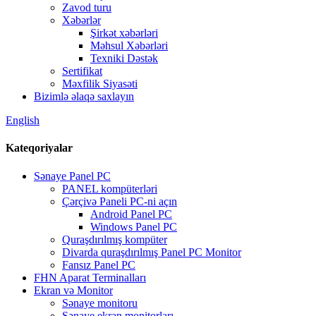
Zavod turu
Xəbərlər
Şirkət xəbərləri
Məhsul Xəbərləri
Texniki Dəstək
Sertifikat
Məxfilik Siyasəti
Bizimlə əlaqə saxlayın
English
Kateqoriyalar
Sənaye Panel PC
PANEL kompüterləri
Çərçivə Paneli PC-ni açın
Android Panel PC
Windows Panel PC
Quraşdırılmış kompüter
Divarda quraşdırılmış Panel PC Monitor
Fansız Panel PC
FHN Aparat Terminalları
Ekran və Monitor
Sənaye monitoru
Sənaye ekran monitorları