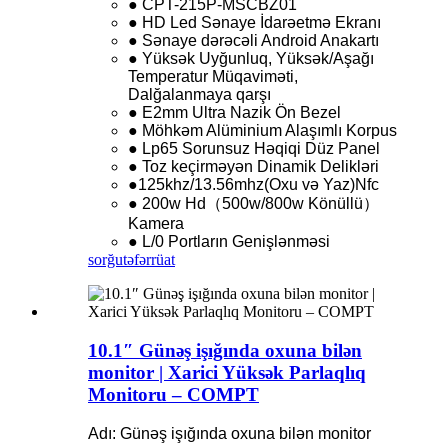
● CPT-215P-MSCBZ01
● HD Led Sənaye İdarəetmə Ekranı
● Sənaye dərəcəli Android Anakartı
● Yüksək Uyğunluq, Yüksək/Aşağı
Temperatur Müqaviməti,
Dalğalanmaya qarşı
● E2mm Ultra Nazik Ön Bezel
● Möhkəm Alüminium Alaşımlı Korpus
● Lp65 Sorunsuz Həqiqi Düz Panel
● Toz keçirməyən Dinamik Delikləri
●125khz/13.56mhz(Oxu və Yaz)Nfc
● 200w Hd（500w/800w Könüllü）
Kamera
● L/0 Portların Genişlənməsi
sorğu
təfərrüat
10.1″ Günəş işığında oxuna bilən
monitor | Xarici Yüksək Parlaqlıq
Monitoru – COMPT
Adı: Günəş işığında oxuna bilən monitor