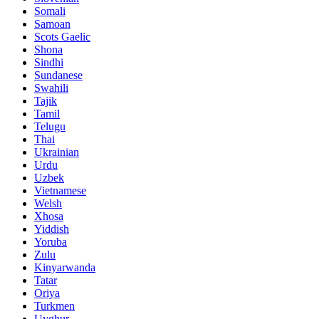
Somali
Samoan
Scots Gaelic
Shona
Sindhi
Sundanese
Swahili
Tajik
Tamil
Telugu
Thai
Ukrainian
Urdu
Uzbek
Vietnamese
Welsh
Xhosa
Yiddish
Yoruba
Zulu
Kinyarwanda
Tatar
Oriya
Turkmen
Uyghur