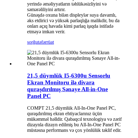
yerində əməliyyatların təhlükəsizliyini və
səmərəliliyini artırır.
Günəşdə oxuna bilən displeylər suya davamlı,
əks etdirici və yüksək parlaqlığa malikdir, bu da
onları açıq havada kimi parlaq işıqda istifadə
etməyə imkan verir.
sorğu
təfərrüat
21,5 düymlük I5-6300u Sensorlu
Ekran Monitoru ilə divara
quraşdırılmış Sənaye All-in-One
Panel PC
COMPT 21,5 düymlük All-In-One Panel PC,
quraşdırılmış ekran ehtiyaclarınız üçün
mükəmməl həlldir. Qabaqcıl texnologiya və zərif
dizaynla dizayn edilmiş bu All-In-One Panel PC
müstəsna performans və çox yönlülük təklif edir.