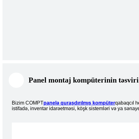
Panel montaj kompüterinin təsviri
Bizim COMPT
panelə quraşdırılmış kompüter
qabaqcıl h
istifadə, inventar idarəetməsi, köşk sistemləri və ya sənaye