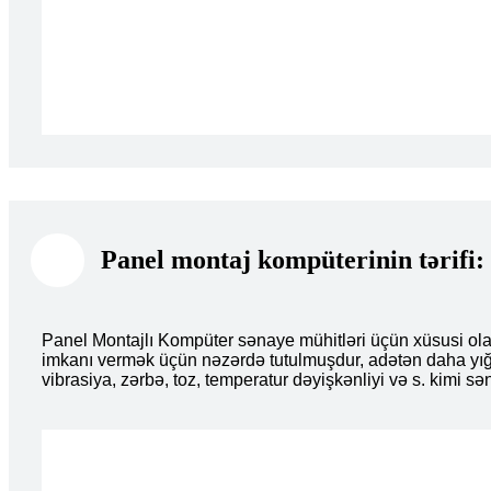
Panel montaj kompüterinin tərifi:
Panel Montajlı Kompüter sənaye mühitləri üçün xüsusi ola
imkanı vermək üçün nəzərdə tutulmuşdur, adətən daha yığc
vibrasiya, zərbə, toz, temperatur dəyişkənliyi və s. kimi s