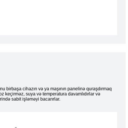
onu birbaşa cihazın və ya maşının panelinə quraşdırmaq
oz keçirməz, suya və temperatura davamlıdırlar və
ində sabit işləməyi bacarırlar.