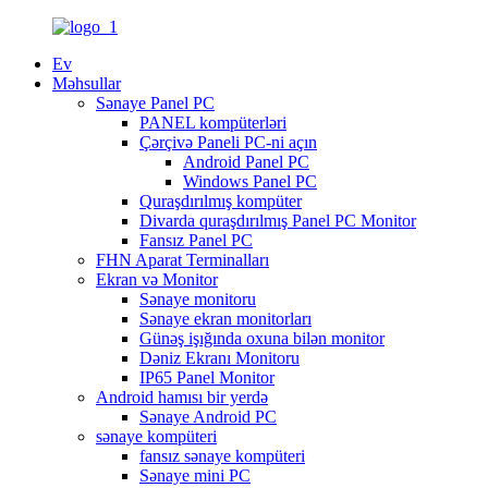
Ev
Məhsullar
Sənaye Panel PC
PANEL kompüterləri
Çərçivə Paneli PC-ni açın
Android Panel PC
Windows Panel PC
Quraşdırılmış kompüter
Divarda quraşdırılmış Panel PC Monitor
Fansız Panel PC
FHN Aparat Terminalları
Ekran və Monitor
Sənaye monitoru
Sənaye ekran monitorları
Günəş işığında oxuna bilən monitor
Dəniz Ekranı Monitoru
IP65 Panel Monitor
Android hamısı bir yerdə
Sənaye Android PC
sənaye kompüteri
fansız sənaye kompüteri
Sənaye mini PC