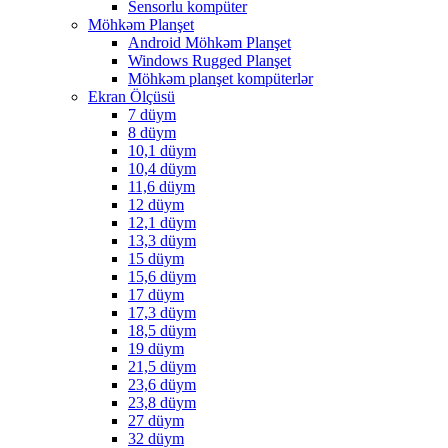
Sensorlu kompüter
Möhkəm Planşet
Android Möhkəm Planşet
Windows Rugged Planşet
Möhkəm planşet kompüterlər
Ekran Ölçüsü
7 düym
8 düym
10,1 düym
10,4 düym
11,6 düym
12 düym
12,1 düym
13,3 düym
15 düym
15,6 düym
17 düym
17,3 düym
18,5 düym
19 düym
21,5 düym
23,6 düym
23,8 düym
27 düym
32 düym