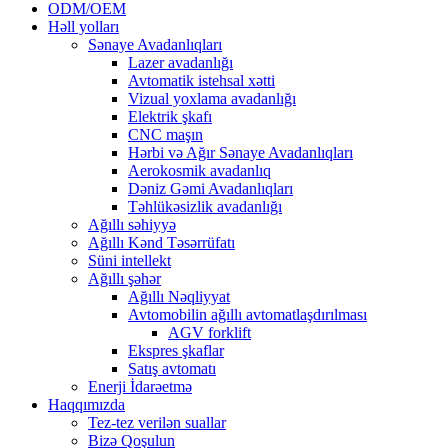
ODM/OEM
Həll yolları
Sənaye Avadanlıqları
Lazer avadanlığı
Avtomatik istehsal xətti
Vizual yoxlama avadanlığı
Elektrik şkafı
CNC maşın
Hərbi və Ağır Sənaye Avadanlıqları
Aerokosmik avadanlıq
Dəniz Gəmi Avadanlıqları
Təhlükəsizlik avadanlığı
Ağıllı səhiyyə
Ağıllı Kənd Təsərrüfatı
Süni intellekt
Ağıllı şəhər
Ağıllı Nəqliyyat
Avtomobilin ağıllı avtomatlaşdırılması
AGV forklift
Ekspres şkaflar
Satış avtomatı
Enerji İdarəetmə
Haqqımızda
Tez-tez verilən suallar
Bizə Qoşulun