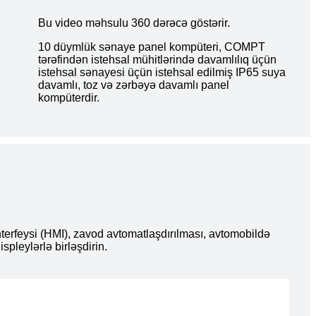
Bu video məhsulu 360 dərəcə göstərir.
10 düymlük sənaye panel kompüteri, COMPT
tərəfindən istehsal mühitlərində davamlılıq üçün
istehsal sənayesi üçün istehsal edilmiş IP65 suya
davamlı, toz və zərbəyə davamlı panel
kompüterdir.
terfeysi (HMI), zavod avtomatlaşdırılması, avtomobildə
spleylərlə birləşdirin.