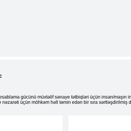
:
esablama gücünü müxtəlif sənaye tətbiqləri üçün insan/maşın in
 nəzarəti üçün möhkəm həll təmin edən bir sıra sərtləşdirilmiş di