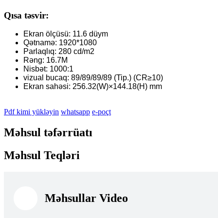
Qısa təsvir:
Ekran ölçüsü: 11.6 düym
Qətnamə: 1920*1080
Parlaqlıq: 280 cd/m2
Rəng: 16.7M
Nisbət: 1000:1
vizual bucaq: 89/89/89/89 (Tip.) (CR≥10)
Ekran sahəsi: 256.32(W)×144.18(H) mm
Pdf kimi yükləyin
whatsapp
e-poçt
Məhsul təfərrüatı
Məhsul Teqləri
Məhsullar Video