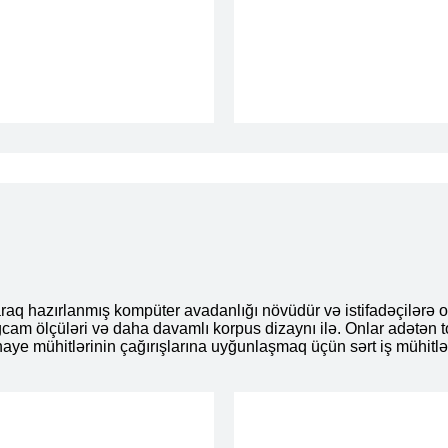
raq hazırlanmış kompüter avadanlığı növüdür və istifadəçilərə 
am ölçüləri və daha davamlı korpus dizaynı ilə. Onlar adətən t
ənaye mühitlərinin çağırışlarına uyğunlaşmaq üçün sərt iş mühitlər