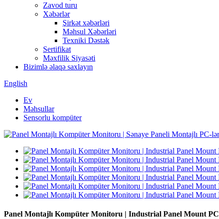
Zavod turu
Xəbərlər
Şirkət xəbərləri
Məhsul Xəbərləri
Texniki Dəstək
Sertifikat
Məxfilik Siyasəti
Bizimlə əlaqə saxlayın
English
Ev
Məhsullar
Sensorlu kompüter
Panel Montajlı Kompüter Monitoru | Industrial Panel Mount