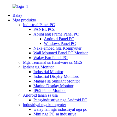
Balay
Mga produkto
Industrial Panel PC
PANEL PCs
Ablihi ang Frame Panel PC
Android Panel PC
Windows Panel PC
Naka-embed nga Kompyuter
Wall Mounted Panel PC Monitor
Walay Fan Panel PC
Mga Terminal sa Hardware sa MES
Ipakita ug Monitor
Industrial Monitor
Industrial Display Monitors
Mabasa sa Sunlight Monitor
Marine Display Monitor
IP65 Panel Monitor
Android tanan sa usa
Pang-industriya nga Android PC
industriyal nga kompyuter
walay fan nga industriyal nga pc
Mini nga PC sa industriya