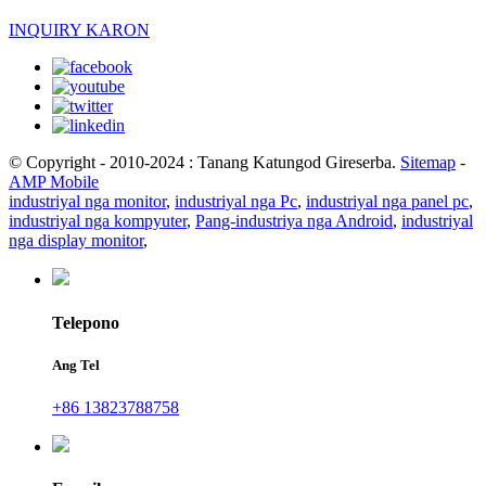
INQUIRY KARON
© Copyright - 2010-2024 : Tanang Katungod Gireserba.
Sitemap
-
AMP Mobile
industriyal nga monitor
,
industriyal nga Pc
,
industriyal nga panel pc
,
industriyal nga kompyuter
,
Pang-industriya nga Android
,
industriyal
nga display monitor
,
Telepono
Ang Tel
+86 13823788758