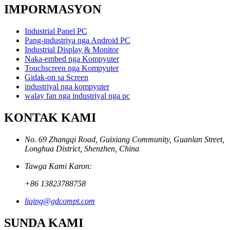
IMPORMASYON
Industrial Panel PC
Pang-industriya nga Android PC
Industrial Display & Monitor
Naka-embed nga Kompyuter
Touchscreen nga Kompyuter
Gidak-on sa Screen
industriyal nga kompyuter
walay fan nga industriyal nga pc
KONTAK KAMI
No. 69 Zhangqi Road, Guixiang Community, Guanlan Street,
Longhua District, Shenzhen, China
Tawga Kami Karon:
+86 13823788758
liqing@gdcompt.com
SUNDA KAMI