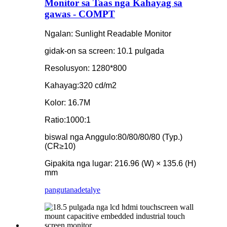
Monitor sa Taas nga Kahayag sa
gawas - COMPT
Ngalan: Sunlight Readable Monitor
gidak-on sa screen: 10.1 pulgada
Resolusyon: 1280*800
Kahayag:320 cd/m2
Kolor: 16.7M
Ratio:1000:1
biswal nga Anggulo:80/80/80/80 (Typ.)
(CR≥10)
Gipakita nga lugar: 216.96 (W) × 135.6 (H)
mm
pangutana
detalye