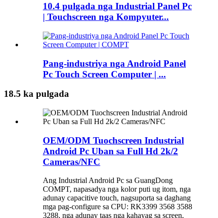
10.4 pulgada nga Industrial Panel Pc
| Touchscreen nga Kompyuter...
Pang-industriya nga Android Panel
Pc Touch Screen Computer | ...
18.5 ka pulgada
OEM/ODM Tuochscreen Industrial
Android Pc Uban sa Full Hd 2k/2
Cameras/NFC
Ang Industrial Android Pc sa GuangDong
COMPT, napasadya nga kolor puti ug itom, nga
adunay capacitive touch, nagsuporta sa daghang
mga pag-configure sa CPU: RK3399 3568 3588
3288, nga adunay taas nga kahayag sa screen,