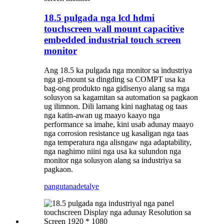
18.5 pulgada nga lcd hdmi
touchscreen wall mount capacitive
embedded industrial touch screen
monitor
Ang 18.5 ka pulgada nga monitor sa industriya
nga gi-mount sa dingding sa COMPT usa ka
bag-ong produkto nga gidisenyo alang sa mga
solusyon sa kagamitan sa automation sa pagkaon
ug ilimnon. Dili lamang kini naghatag og taas
nga katin-awan ug maayo kaayo nga
performance sa imahe, kini usab adunay maayo
nga corrosion resistance ug kasaligan nga taas
nga temperatura nga alisngaw nga adaptability,
nga naghimo niini nga usa ka sulundon nga
monitor nga solusyon alang sa industriya sa
pagkaon.
pangutana
detalye