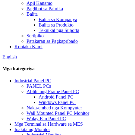
Apil Kanamo
Paglibot sa Pabrika
Balita
Balita sa Kompanya
Balita sa Produkto
Teknikal nga Suporta
Sertipiko
Patakaran sa Pagkapribado
Kontaka Kami
English
Mga kategoriya
Industrial Panel PC
PANEL PCs
Ablihi ang Frame Panel PC
Android Panel PC
Windows Panel PC
Naka-embed nga Kompyuter
Wall Mounted Panel PC Monitor
Walay Fan Panel PC
Mga Terminal sa Hardware sa MES
Ipakita ug Monitor
Industrial Monitor