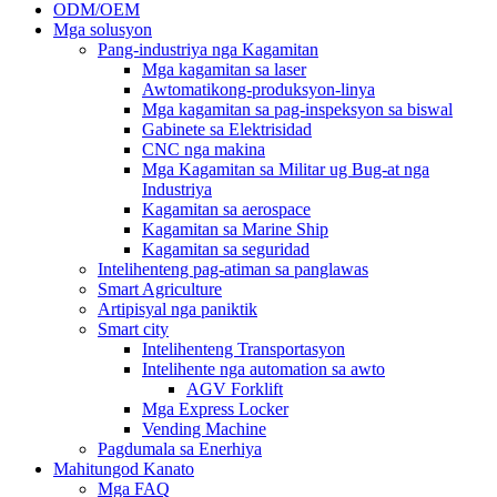
ODM/OEM
Mga solusyon
Pang-industriya nga Kagamitan
Mga kagamitan sa laser
Awtomatikong-produksyon-linya
Mga kagamitan sa pag-inspeksyon sa biswal
Gabinete sa Elektrisidad
CNC nga makina
Mga Kagamitan sa Militar ug Bug-at nga
Industriya
Kagamitan sa aerospace
Kagamitan sa Marine Ship
Kagamitan sa seguridad
Intelihenteng pag-atiman sa panglawas
Smart Agriculture
Artipisyal nga paniktik
Smart city
Intelihenteng Transportasyon
Intelihente nga automation sa awto
AGV Forklift
Mga Express Locker
Vending Machine
Pagdumala sa Enerhiya
Mahitungod Kanato
Mga FAQ