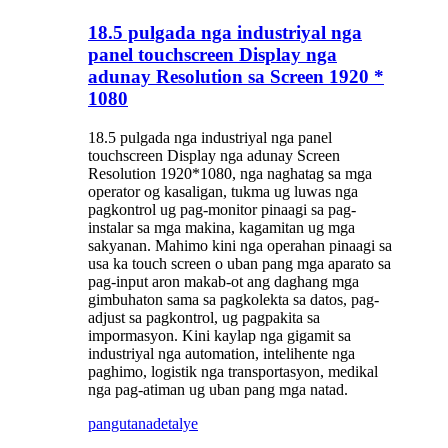
18.5 pulgada nga industriyal nga
panel touchscreen Display nga
adunay Resolution sa Screen 1920 *
1080
18.5 pulgada nga industriyal nga panel
touchscreen Display nga adunay Screen
Resolution 1920*1080, nga naghatag sa mga
operator og kasaligan, tukma ug luwas nga
pagkontrol ug pag-monitor pinaagi sa pag-
instalar sa mga makina, kagamitan ug mga
sakyanan. Mahimo kini nga operahan pinaagi sa
usa ka touch screen o uban pang mga aparato sa
pag-input aron makab-ot ang daghang mga
gimbuhaton sama sa pagkolekta sa datos, pag-
adjust sa pagkontrol, ug pagpakita sa
impormasyon. Kini kaylap nga gigamit sa
industriyal nga automation, intelihente nga
paghimo, logistik nga transportasyon, medikal
nga pag-atiman ug uban pang mga natad.
pangutana
detalye