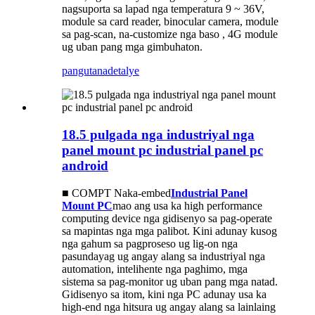
nagsuporta sa lapad nga temperatura 9 ~ 36V,
module sa card reader, binocular camera, module
sa pag-scan, na-customize nga baso , 4G module
ug uban pang mga gimbuhaton.
pangutana
detalye
18.5 pulgada nga industriyal nga
panel mount pc industrial panel pc
android
■ COMPT Naka-embed
Industrial Panel
Mount PC
mao ang usa ka high performance
computing device nga gidisenyo sa pag-operate
sa mapintas nga mga palibot. Kini adunay kusog
nga gahum sa pagproseso ug lig-on nga
pasundayag ug angay alang sa industriyal nga
automation, intelihente nga paghimo, mga
sistema sa pag-monitor ug uban pang mga natad.
Gidisenyo sa itom, kini nga PC adunay usa ka
high-end nga hitsura ug angay alang sa lainlaing