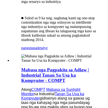
mga senaryo sa industriya.
■ Sulod sa 9 ka tuig, naghatag kami ug one-stop
customization nga mga solusyon sa intelihente
nga industriya sa kompyuter ug malampusong
napatuman ang liboan ka talagsaong mga kaso sa
tibuok kalibotan sukad sa among pagkatukod
niadtong 2014.
pangutana
detalye
Mabasa nga Pagpakita sa Adlaw |
Industrial Tanan Sa Usa ka
Kompyuter - COMPT
Atong
COMPT
Mabasa sa Sunlight
Monitor
sa Industrial
Tanan Sa Usa ka
Kompyuter
gidisenyo alang sa gawas ug
taas nga kahayag nga mga pasundayag
nga tin-aw nga makita ubos sa kusog nga