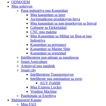
ODM/OEM
Mga solusyon
Pang-industriya nga Kagamitan
Mga kagamitan sa laser
Awtomatikong-produksyon-linya
Mga kagamitan sa pag-inspeksyon sa biswal
Gabinete sa Elektrisidad
CNC nga makina
Mga Kagamitan sa Militar ug Bug-at nga
Industriya
Kagamitan sa aerospace
Kagamitan sa Marine Ship
Kagamitan sa seguridad
Intelihenteng pag-atiman sa panglawas
Smart Agriculture
Artipisyal nga paniktik
Smart city
Intelihenteng Transportasyon
Intelihente nga automation sa awto
AGV Forklift
Mga Express Locker
Vending Machine
Pagdumala sa Enerhiya
Mahitungod Kanato
Mga FAQ