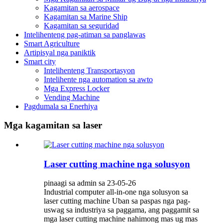
Kagamitan sa aerospace
Kagamitan sa Marine Ship
Kagamitan sa seguridad
Intelihenteng pag-atiman sa panglawas
Smart Agriculture
Artipisyal nga paniktik
Smart city
Intelihenteng Transportasyon
Intelihente nga automation sa awto
Mga Express Locker
Vending Machine
Pagdumala sa Enerhiya
Mga kagamitan sa laser
Laser cutting machine nga solusyon
pinaagi sa admin sa 23-05-26
Industrial computer all-in-one nga solusyon sa
laser cutting machine Uban sa paspas nga pag-
uswag sa industriya sa paggama, ang paggamit sa
mga laser cutting machine nahimong mas ug mas