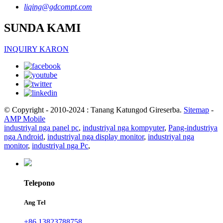
liqing@gdcompt.com
SUNDA KAMI
INQUIRY KARON
© Copyright - 2010-2024 : Tanang Katungod Gireserba.
Sitemap
-
AMP Mobile
industriyal nga panel pc
,
industriyal nga kompyuter
,
Pang-industriya
nga Android
,
industriyal nga display monitor
,
industriyal nga
monitor
,
industriyal nga Pc
,
Telepono
Ang Tel
+86 13823788758