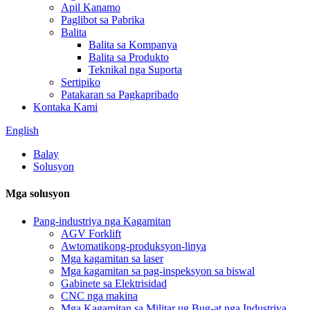
Apil Kanamo
Paglibot sa Pabrika
Balita
Balita sa Kompanya
Balita sa Produkto
Teknikal nga Suporta
Sertipiko
Patakaran sa Pagkapribado
Kontaka Kami
English
Balay
Solusyon
Mga solusyon
Pang-industriya nga Kagamitan
AGV Forklift
Awtomatikong-produksyon-linya
Mga kagamitan sa laser
Mga kagamitan sa pag-inspeksyon sa biswal
Gabinete sa Elektrisidad
CNC nga makina
Mga Kagamitan sa Militar ug Bug-at nga Industriya