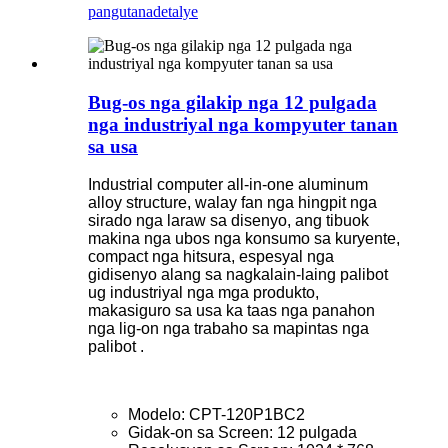
pangutana
detalye
Bug-os nga gilakip nga 12 pulgada
nga industriyal nga kompyuter tanan
sa usa
Industrial computer all-in-one aluminum
alloy structure, walay fan nga hingpit nga
sirado nga laraw sa disenyo, ang tibuok
makina nga ubos nga konsumo sa kuryente,
compact nga hitsura, espesyal nga
gidisenyo alang sa nagkalain-laing palibot
ug industriyal nga mga produkto,
makasiguro sa usa ka taas nga panahon
nga lig-on nga trabaho sa mapintas nga
palibot .
Modelo: CPT-120P1BC2
Gidak-on sa Screen: 12 pulgada