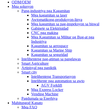
ODM/OEM
Mga solusyon
Pang-industriya nga Kagamitan
Mga kagamitan sa laser
Awtomatikong-produksyon-linya
Mga kagamitan sa pag-inspeksyon sa biswal
Gabinete sa Elektrisidad
CNC nga makina
Mga Kagamitan sa Militar ug Bug-at nga
Industriya
Kagamitan sa aerospace
Kagamitan sa Marine Ship
Kagamitan sa seguridad
Intelihenteng pag-atiman sa panglawas
Smart Agriculture
Artipisyal nga paniktik
Smart city
Intelihenteng Transportasyon
Intelihente nga automation sa awto
AGV Forklift
Mga Express Locker
Vending Machine
Pagdumala sa Enerhiya
Mahitungod Kanato
Mga FAQ