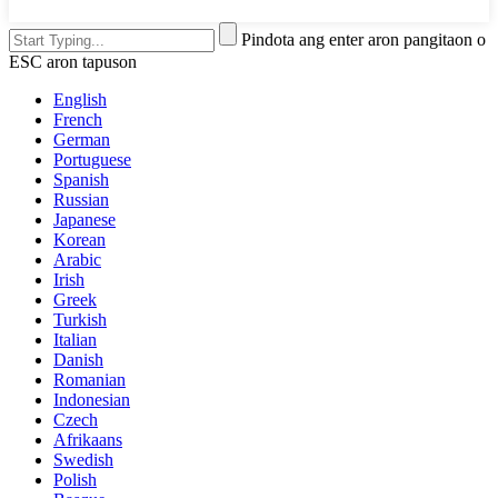
Pindota ang enter aron pangitaon o
ESC aron tapuson
English
French
German
Portuguese
Spanish
Russian
Japanese
Korean
Arabic
Irish
Greek
Turkish
Italian
Danish
Romanian
Indonesian
Czech
Afrikaans
Swedish
Polish