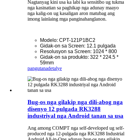
Nagtanyag kini usa ka labi ka sensitibo ug tukma
nga kasinatian sa paghikap nga adunay maayo
nga kalig-on ug kasaligan aron matubag ang
imong lainlaing mga panginahanglanon.
Modelo: CPT-121P1BC2
Gidak-on sa Screen: 12.1 pulgada
Resolusyon sa Screen: 1024 * 800
Gidak-on sa produkto: 322 * 224.5 *
59mm
pangutana
detalye
Bug-os nga gilakip nga dili-abog nga
disenyo 12 pulgada RK3288
industriyal nga Android tanan sa usa
Ang among COMPT nga self-developed ug self-
produced nga 12-pulgada nga RK3288 Industrial
Android All-in-One adunay bug-os nga gilakip