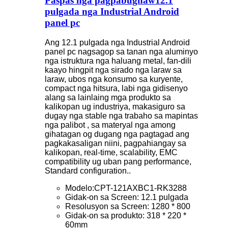
Paspas nga pagpabugnaw12.1
pulgada nga Industrial Android
panel pc
Ang 12.1 pulgada nga Industrial Android
panel pc nagsagop sa tanan nga aluminyo
nga istruktura nga haluang metal, fan-dili
kaayo hingpit nga sirado nga laraw sa
laraw, ubos nga konsumo sa kuryente,
compact nga hitsura, labi nga gidisenyo
alang sa lainlaing mga produkto sa
kalikopan ug industriya, makasiguro sa
dugay nga stable nga trabaho sa mapintas
nga palibot , sa materyal nga among
gihatagan og dugang nga pagtagad ang
pagkakasaligan niini, pagpahiangay sa
kalikopan, real-time, scalability, EMC
compatibility ug uban pang performance,
Standard configuration..
Modelo:CPT-121AXBC1-RK3288
Gidak-on sa Screen: 12.1 pulgada
Resolusyon sa Screen: 1280 * 800
Gidak-on sa produkto: 318 * 220 *
60mm