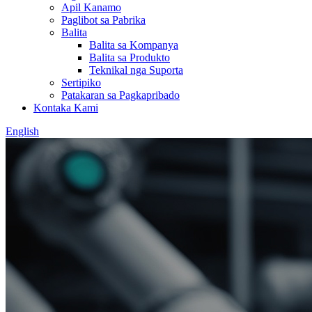
Apil Kanamo
Paglibot sa Pabrika
Balita
Balita sa Kompanya
Balita sa Produkto
Teknikal nga Suporta
Sertipiko
Patakaran sa Pagkapribado
Kontaka Kami
English