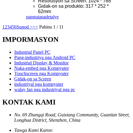
Resolusyon sa Screen: 1024 * 768
Gidak-on sa produkto: 317 * 252 *
62mm
pangutana
detalye
1
2
3
4
5
6
Sunod >
>>
Pahina 1 / 11
IMPORMASYON
Industrial Panel PC
Pang-industriya nga Android PC
Industrial Display & Monitor
Naka-embed nga Kompyuter
Touchscreen nga Kompyuter
Gidak-on sa Screen
industriyal nga kompyuter
walay fan nga industriyal nga pc
KONTAK KAMI
No. 69 Zhangqi Road, Guixiang Community, Guanlan Street,
Longhua District, Shenzhen, China
Tawga Kami Karon: