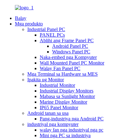
Balay
Mga produkto
Industrial Panel PC
PANEL PCs
Ablihi ang Frame Panel PC
Android Panel PC
Windows Panel PC
Naka-embed nga Kompyuter
Wall Mounted Panel PC Monitor
Walay Fan Panel PC
Mga Terminal sa Hardware sa MES
Ipakita ug Monitor
Industrial Monitor
Industrial Display Monitors
Mabasa sa Sunlight Monitor
Marine Display Monitor
IP65 Panel Monitor
Android tanan sa usa
Pang-industriya nga Android PC
industriyal nga kompyuter
walay fan nga industriyal nga pc
Mini nga PC sa industriya