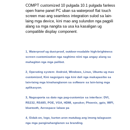
COMPT customized 10 pulgada 10.1 pulgada fanless
open frame panel PC uban sa waterproof flat touch
screen mao ang seamless integration sulod sa lain-
laing mga device, kini mao ang sulundon nga pagpili
alang sa mga nangita sa usa ka kasaligan ug
compatible display component.
1, Waterproof ug dust-proof, outdoor-readable high-brightness
screen customization nga naghimo niini nga angay alang sa
mahagiton nga mga palibot.
2, Operating system: Android, Windows, Linux, Ubuntu ug mas
customized, Kini nagsiguro nga kini dali nga makapasibo sa
lain-laing mga kinahanglanon sa software sa lain-laing mga
aplikasyon.
3, Nagsuporta sa dato nga pag-customize sa interface: DVI,
RS232, RS485, POE, VGA, HDMI, speaker, Phoenix, gpio, WIFI,
bluetooth, Aerospace labaw pa
4, Gidak-on, logo, karton aron matubag ang imong talagsaon
nga mga panginahanglanon sa branding.