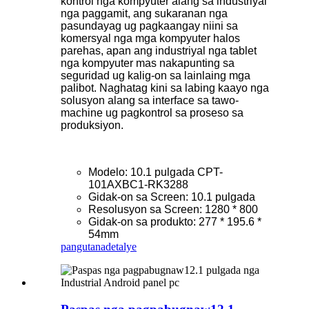
kontrol nga kompyuter alang sa industriyal
nga paggamit, ang sukaranan nga
pasundayag ug pagkaangay niini sa
komersyal nga mga kompyuter halos
parehas, apan ang industriyal nga tablet
nga kompyuter mas nakapunting sa
seguridad ug kalig-on sa lainlaing mga
palibot. Naghatag kini sa labing kaayo nga
solusyon alang sa interface sa tawo-
machine ug pagkontrol sa proseso sa
produksiyon.
Modelo: 10.1 pulgada CPT-
101AXBC1-RK3288
Gidak-on sa Screen: 10.1 pulgada
Resolusyon sa Screen: 1280 * 800
Gidak-on sa produkto: 277 * 195.6 *
54mm
pangutana
detalye