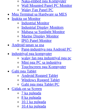
Naka-embed nga Kompyuter
Wall Mounted Panel PC Monitor
Walay Fan Panel PC
Mga Terminal sa Hardware sa MES
Ipakita ug Monitor
Industrial Monitor
Industrial Display Monitors
Mabasa sa Sunlight Monitor
Marine Display Monitor
IP65 Panel Monitor
Android tanan sa usa
Pang-industriya nga Android PC
industriyal nga kompyuter
walay fan nga industriyal nga pc
Mini nga PC sa industriya
Touchscreen nga Kompyuter
Gahi nga Tablet
Android Rugged Tablet
Windows Rugged Tablet
Gahi nga mga Tablet PC
Gidak-on sa Screen
7 ka pulgada
8 ka pulgada
10.1 ka pulgada
10.4 ka pulgada