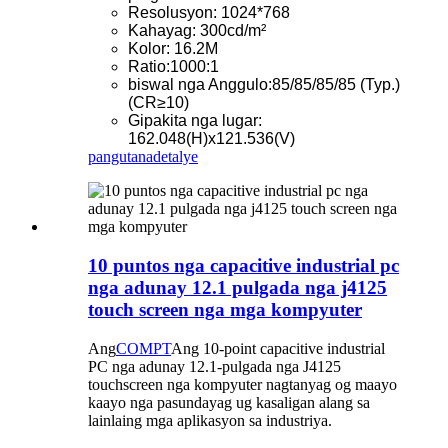
Resolusyon: 1024*768
Kahayag: 300cd/m²
Kolor: 16.2M
Ratio:1000:1
biswal nga Anggulo:85/85/85/85 (Typ.)
(CR≥10)
Gipakita nga lugar:
162.048(H)x121.536(V)
pangutana
detalye
10 puntos nga capacitive industrial pc
nga adunay 12.1 pulgada nga j4125
touch screen nga mga kompyuter
Ang
COMPT
Ang 10-point capacitive industrial
PC nga adunay 12.1-pulgada nga J4125
touchscreen nga kompyuter nagtanyag og maayo
kaayo nga pasundayag ug kasaligan alang sa
lainlaing mga aplikasyon sa industriya.