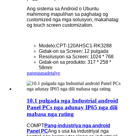
Ang sistema sa Android o Ubuntu
mahimong mapulihan sa paghatag og
customized nga mga solusyon, makahatag
og touch screen customization.
Modelo:CPT-120AHSC1-RK3288
Gidak-on sa Screen: 12 pulgada
Resolusyon sa Screen: 1024 * 768
Gidak-on sa produkto: 317 * 258 *
58mm
pangutana
detalye
10.1 pulgada nga Industrial android
Panel PCs nga adunay IP65 nga dili
mabasa nga rating
COMPT
Pang-industriya nga android
Panel PC
Ang s usa ka industriyal nga