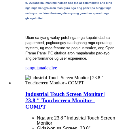
5, Dugang pa, mahimo namon nga ma-accommodate ang piho
nga mga hangyo aron masiguro nga ang panel pc hingpit nga
nahiuyon sa kinatibuk-ang disenyo ug gamit sa aparato nga
gisagol niini.
Uban sa iyang walay putol nga mga kapabilidad sa
pag-embed, pagkaangay sa daghang mga operating
system, ug mga feature sa pag-customize, ang Open
Frame Panel PC gitakda aron mapalambo pag-ayo
ang performance ug user experience.
pangutana
detalye
Industrial Touch Screen Monitor |
23.8 ″ Touchscreen Monitor -
COMPT
Ngalan: 23.8 ″ Industrial Touch Screen
Monitor
Gidak-on sa Screen: 23.8″