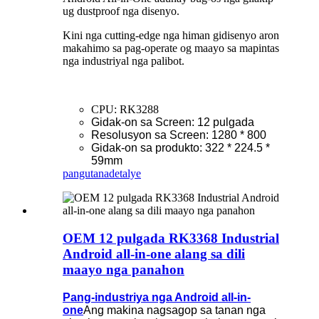
ug dustproof nga disenyo.
Kini nga cutting-edge nga himan gidisenyo aron
makahimo sa pag-operate og maayo sa mapintas
nga industriyal nga palibot.
CPU: RK3288
Gidak-on sa Screen: 12 pulgada
Resolusyon sa Screen: 1280 * 800
Gidak-on sa produkto: 322 * 224.5 *
59mm
pangutana
detalye
OEM 12 pulgada RK3368 Industrial
Android all-in-one alang sa dili
maayo nga panahon
Pang-industriya nga Android all-in-
one
Ang makina nagsagop sa tanan nga