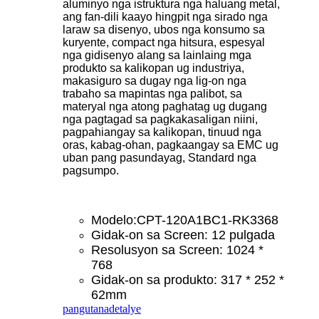
aluminyo nga istruktura nga haluang metal,
ang fan-dili kaayo hingpit nga sirado nga
laraw sa disenyo, ubos nga konsumo sa
kuryente, compact nga hitsura, espesyal
nga gidisenyo alang sa lainlaing mga
produkto sa kalikopan ug industriya,
makasiguro sa dugay nga lig-on nga
trabaho sa mapintas nga palibot, sa
materyal nga atong paghatag ug dugang
nga pagtagad sa pagkakasaligan niini,
pagpahiangay sa kalikopan, tinuud nga
oras, kabag-ohan, pagkaangay sa EMC ug
uban pang pasundayag, Standard nga
pagsumpo.
Modelo:CPT-120A1BC1-RK3368
Gidak-on sa Screen: 12 pulgada
Resolusyon sa Screen: 1024 *
768
Gidak-on sa produkto: 317 * 252 *
62mm
pangutana
detalye