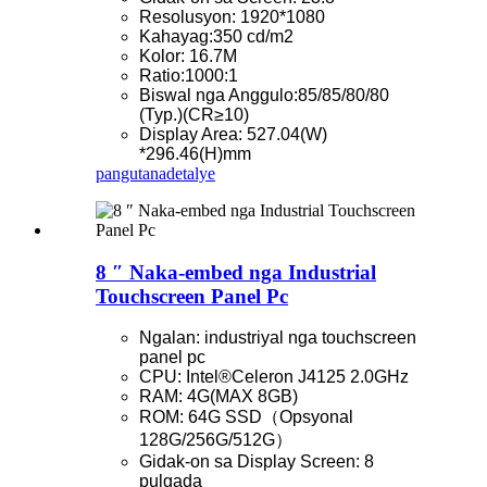
Resolusyon: 1920*1080
Kahayag:350 cd/m2
Kolor: 16.7M
Ratio:1000:1
Biswal nga Anggulo:85/85/80/80
(Typ.)(CR≥10)
Display Area: 527.04(W)
*296.46(H)mm
pangutana
detalye
8 ″ Naka-embed nga Industrial
Touchscreen Panel Pc
Ngalan: industriyal nga touchscreen
panel pc
CPU: Intel®Celeron J4125 2.0GHz
RAM: 4G(MAX 8GB)
ROM: 64G SSD（Opsyonal
128G/256G/512G）
Gidak-on sa Display Screen: 8
pulgada