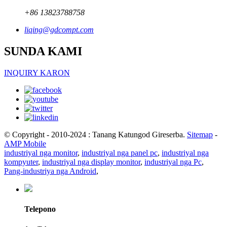
+86 13823788758
liqing@gdcompt.com
SUNDA KAMI
INQUIRY KARON
© Copyright - 2010-2024 : Tanang Katungod Gireserba.
Sitemap
-
AMP Mobile
industriyal nga monitor
,
industriyal nga panel pc
,
industriyal nga
kompyuter
,
industriyal nga display monitor
,
industriyal nga Pc
,
Pang-industriya nga Android
,
Telepono