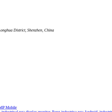
onghua District, Shenzhen, China
MP Mobile
,
industriyal nga display monitor
,
Pang-industriya nga Android
,
industri