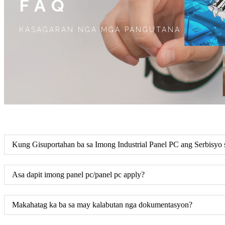
FAQ
KASAGARAN NGA MGA PANGUTANA
Kung Gisuportahan ba sa Imong Industrial Panel PC ang Serbi
Asa dapit imong panel pc/panel pc apply?
Makahatag ka ba sa may kalabutan nga dokumentasyon?