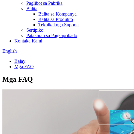
Paglibot sa Pabrika
Balita
Balita sa Kompanya
Balita sa Produkto
Teknikal nga Suporta
Sertipiko
Patakaran sa Pagkapribado
Kontaka Kami
English
Balay
Mga FAQ
Mga FAQ