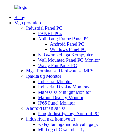
Balay
Mga produkto
Industrial Panel PC
PANEL PCs
Ablihi ang Frame Panel PC
Android Panel PC
Windows Panel PC
Naka-embed nga Kompyuter
Wall Mounted Panel PC Monitor
Walay Fan Panel PC
Mga Terminal sa Hardware sa MES
Ipakita ug Monitor
Industrial Monitor
Industrial Display Monitors
Mabasa sa Sunlight Monitor
Marine Display Monitor
IP65 Panel Monitor
Android tanan sa usa
Pang-industriya nga Android PC
industriyal nga kompyuter
walay fan nga industriyal nga pc
Mini nga PC sa industriya