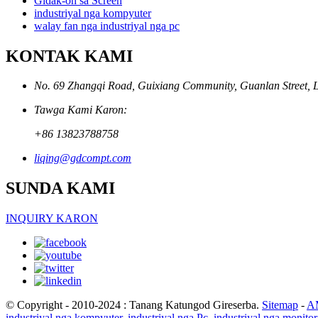
Gidak-on sa Screen
industriyal nga kompyuter
walay fan nga industriyal nga pc
KONTAK KAMI
No. 69 Zhangqi Road, Guixiang Community, Guanlan Street, L
Tawga Kami Karon:
+86 13823788758
liqing@gdcompt.com
SUNDA KAMI
INQUIRY KARON
© Copyright - 2010-2024 : Tanang Katungod Gireserba.
Sitemap
-
A
industriyal nga kompyuter
,
industriyal nga Pc
,
industriyal nga monitor