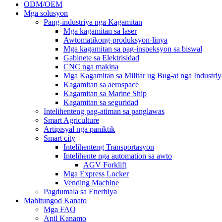
ODM/OEM
Mga solusyon
Pang-industriya nga Kagamitan
Mga kagamitan sa laser
Awtomatikong-produksyon-linya
Mga kagamitan sa pag-inspeksyon sa biswal
Gabinete sa Elektrisidad
CNC nga makina
Mga Kagamitan sa Militar ug Bug-at nga Industriy
Kagamitan sa aerospace
Kagamitan sa Marine Ship
Kagamitan sa seguridad
Intelihenteng pag-atiman sa panglawas
Smart Agriculture
Artipisyal nga paniktik
Smart city
Intelihenteng Transportasyon
Intelihente nga automation sa awto
AGV Forklift
Mga Express Locker
Vending Machine
Pagdumala sa Enerhiya
Mahitungod Kanato
Mga FAQ
Apil Kanamo