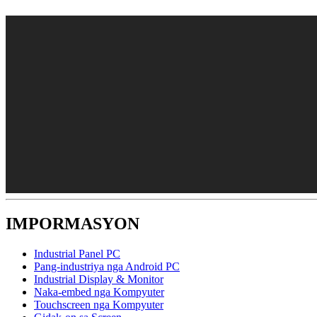
IMPORMASYON
Industrial Panel PC
Pang-industriya nga Android PC
Industrial Display & Monitor
Naka-embed nga Kompyuter
Touchscreen nga Kompyuter