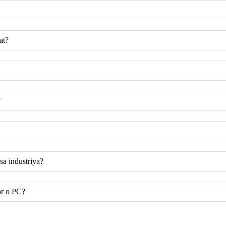
at?
?
a industriya?
or o PC?