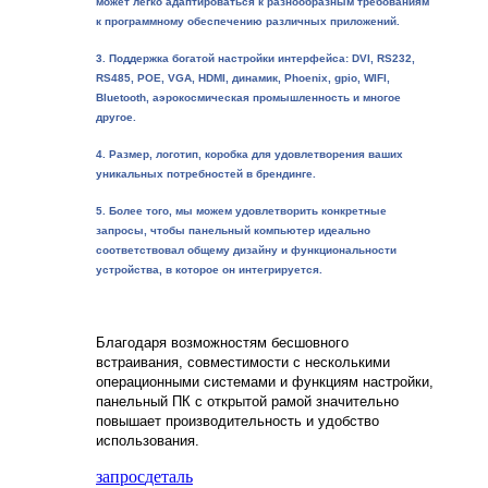
может легко адаптироваться к разнообразным требованиям
к программному обеспечению различных приложений.
3. Поддержка богатой настройки интерфейса: DVI, RS232,
RS485, POE, VGA, HDMI, динамик, Phoenix, gpio, WIFI,
Bluetooth, аэрокосмическая промышленность и многое
другое.
4. Размер, логотип, коробка для удовлетворения ваших
уникальных потребностей в брендинге.
5. Более того, мы можем удовлетворить конкретные
запросы, чтобы панельный компьютер идеально
соответствовал общему дизайну и функциональности
устройства, в которое он интегрируется.
Благодаря возможностям бесшовного
встраивания, совместимости с несколькими
операционными системами и функциям настройки,
панельный ПК с открытой рамой значительно
повышает производительность и удобство
использования.
запрос
деталь