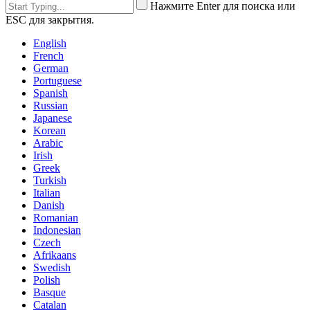
Нажмите Enter для поиска или
ESC для закрытия.
English
French
German
Portuguese
Spanish
Russian
Japanese
Korean
Arabic
Irish
Greek
Turkish
Italian
Danish
Romanian
Indonesian
Czech
Afrikaans
Swedish
Polish
Basque
Catalan