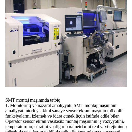
SMT montaj maşınında tətbiq:
1. Monitorinq və nəzarət əməliyyatı: SMT montaj maşınının
əməliyyat interfeysi kimi sənaye sensor ekranı maşının müxtəlif
funksiyalarını izləmək və idarə etmək üçün istifadə edilə bilər.
Operator sensor ekran vasitəsilə montaj maşınının iş vəziyyətini,
temperaturunu, sürətini və digər parametrlərini real vaxt rejimində
müşahidə edə, lazım gəldikdə müvafiq tənzimləmə və nəzarəti