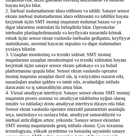
həyata keçirə bilər.
2. İstehsal məlumatlarının idarə edilməsi və təhlili: Sənaye sensor
ekranı istehsal məlumatlarının idarə edilməsini və təhlilini həyata
keçirmək üçün SMT montaj maşınının məlumat bazası və ya
digər idarəetmə sistemləri ilə birləşdirilə bilər. Operatorlar
istehsalın planlaşdırılmasında və keyfiyyətə nəzarətdə kömək
etmək üçün sensor ekran vasitəsilə istehsalın gedişatını, keyfiyyət
statistikasını, anormal həyəcan siqnalını və digər məlumatları
yoxlaya bilərlər.
3. Uzaqdan monitorinq və texniki xidmət: SMT montaj
maşınlarının uzaqdan monitorinqini və texniki xidmətini həyata
keçirmək üçün sənaye sensor ekranı şəbəkəyə və ya bulud
platformasına qoşula bilər. Sensor ekran vasitəsilə operator
montaj maşınına uzaqdan daxil ola, iş vəziyyətinə nəzarət edə,
nasazlıqları aradan qaldıra və təmir edə, avadanlığın istifadə
dərəcəsini və iş səmərəliliyini artıra bilər.
4. Vizual əməliyyat interfeysi: Sənaye sensor ekranı SMT montaj
maşınının proses axınına və əməliyyat tələblərinə uyğun olaraq
intuitiv və istifadəçi dostu əməliyyat interfeysi dizayn edə bilər.
Sensor ekran vasitəsilə operator müxtəlif parametrləri asanlıqla
seçə, tənzimləyə və saxlaya bilər, əməliyyat səmərəliliyini və
istehsal ardıcıllığını artırır. yekunda: Sənaye sensor ekranları
SMT montaj maşınlarında geniş istifadə olunur. Çox toxunma
texnologiyası, yüksək ayırdetmə və həssaslıq sayəsində sənaye