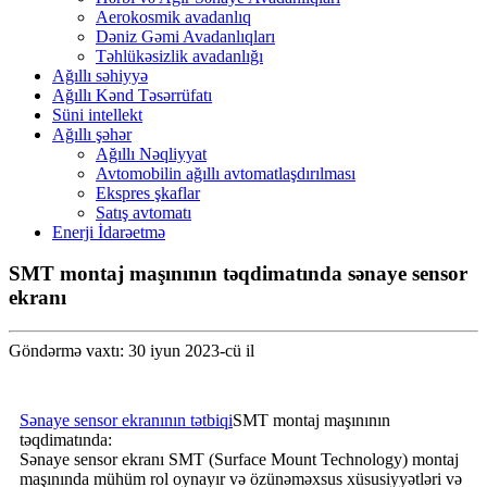
Aerokosmik avadanlıq
Dəniz Gəmi Avadanlıqları
Təhlükəsizlik avadanlığı
Ağıllı səhiyyə
Ağıllı Kənd Təsərrüfatı
Süni intellekt
Ağıllı şəhər
Ağıllı Nəqliyyat
Avtomobilin ağıllı avtomatlaşdırılması
Ekspres şkaflar
Satış avtomatı
Enerji İdarəetmə
SMT montaj maşınının təqdimatında sənaye sensor
ekranı
Göndərmə vaxtı: 30 iyun 2023-cü il
Sənaye sensor ekranının tətbiqi
SMT montaj maşınının
təqdimatında:
Sənaye sensor ekranı SMT (Surface Mount Technology) montaj
maşınında mühüm rol oynayır və özünəməxsus xüsusiyyətləri və