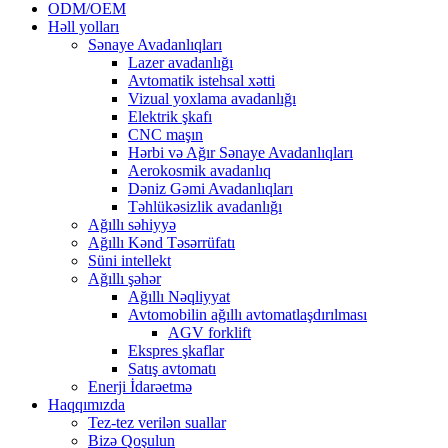
ODM/OEM
Həll yolları
Sənaye Avadanlıqları
Lazer avadanlığı
Avtomatik istehsal xətti
Vizual yoxlama avadanlığı
Elektrik şkafı
CNC maşın
Hərbi və Ağır Sənaye Avadanlıqları
Aerokosmik avadanlıq
Dəniz Gəmi Avadanlıqları
Təhlükəsizlik avadanlığı
Ağıllı səhiyyə
Ağıllı Kənd Təsərrüfatı
Süni intellekt
Ağıllı şəhər
Ağıllı Nəqliyyat
Avtomobilin ağıllı avtomatlaşdırılması
AGV forklift
Ekspres şkaflar
Satış avtomatı
Enerji İdarəetmə
Haqqımızda
Tez-tez verilən suallar
Bizə Qoşulun