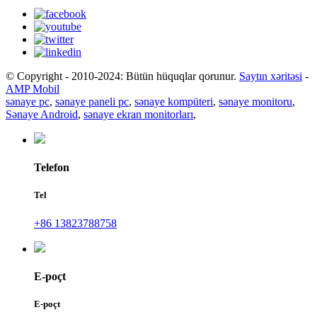
© Copyright - 2010-2024: Bütün hüquqlar qorunur.
Saytın xəritəsi
-
AMP Mobil
sənaye pc
,
sənaye paneli pc
,
sənaye kompüteri
,
sənaye monitoru
,
Sənaye Android
,
sənaye ekran monitorları
,
Telefon
Tel
+86 13823788758
E-poçt
E-poçt