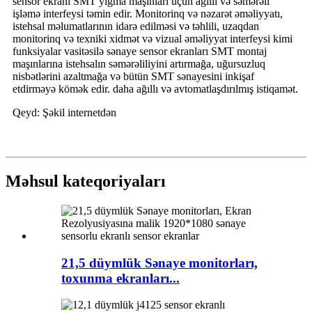
sensor ekranı SMT yığma maşınları üçün ağıllı və səmərəli
işləmə interfeysi təmin edir. Monitorinq və nəzarət əməliyyatı,
istehsal məlumatlarının idarə edilməsi və təhlili, uzaqdan
monitorinq və texniki xidmət və vizual əməliyyat interfeysi kimi
funksiyalar vasitəsilə sənaye sensor ekranları SMT montaj
maşınlarına istehsalın səmərəliliyini artırmağa, uğursuzluq
nisbətlərini azaltmağa və bütün SMT sənayesini inkişaf
etdirməyə kömək edir. daha ağıllı və avtomatlaşdırılmış istiqamət.
Qeyd: Şəkil internetdən
Məhsul kateqoriyaları
21,5 düymlük Sənaye monitorları,
toxunma ekranları...