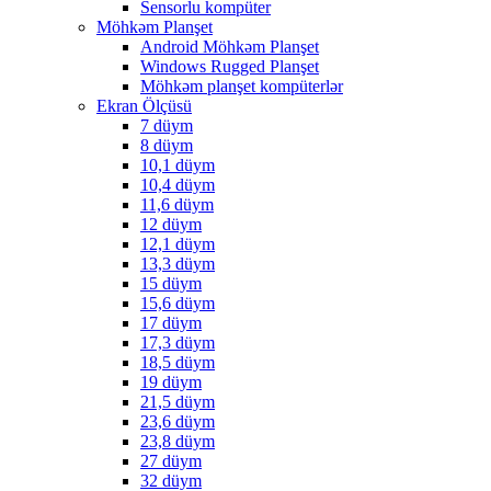
Sensorlu kompüter
Möhkəm Planşet
Android Möhkəm Planşet
Windows Rugged Planşet
Möhkəm planşet kompüterlər
Ekran Ölçüsü
7 düym
8 düym
10,1 düym
10,4 düym
11,6 düym
12 düym
12,1 düym
13,3 düym
15 düym
15,6 düym
17 düym
17,3 düym
18,5 düym
19 düym
21,5 düym
23,6 düym
23,8 düym
27 düym
32 düym