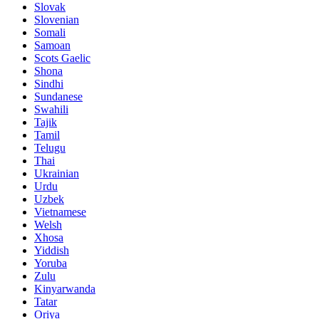
Slovak
Slovenian
Somali
Samoan
Scots Gaelic
Shona
Sindhi
Sundanese
Swahili
Tajik
Tamil
Telugu
Thai
Ukrainian
Urdu
Uzbek
Vietnamese
Welsh
Xhosa
Yiddish
Yoruba
Zulu
Kinyarwanda
Tatar
Oriya