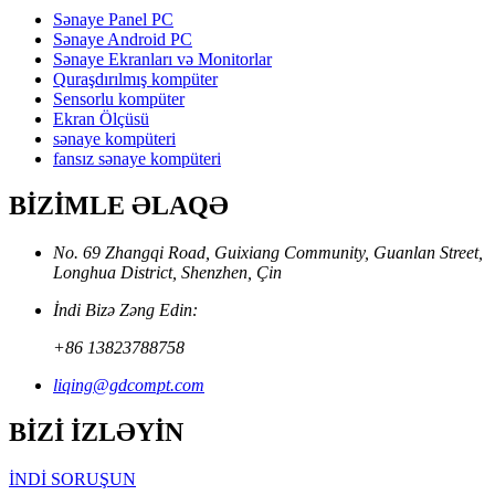
Sənaye Panel PC
Sənaye Android PC
Sənaye Ekranları və Monitorlar
Quraşdırılmış kompüter
Sensorlu kompüter
Ekran Ölçüsü
sənaye kompüteri
fansız sənaye kompüteri
BİZİMLE ƏLAQƏ
No. 69 Zhangqi Road, Guixiang Community, Guanlan Street,
Longhua District, Shenzhen, Çin
İndi Bizə Zəng Edin:
+86 13823788758
liqing@gdcompt.com
BİZİ İZLƏYİN
İNDİ SORUŞUN