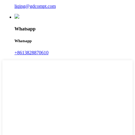
liqing@gdcompt.com
Whatsapp
Whatsapp
+8613828870610