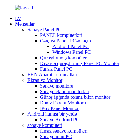
Ev
Məhsullar
Sənaye Panel PC
PANEL kompüterləri
Çərçivə Paneli PC-ni açın
Android Panel PC
Windows Panel PC
Quraşdırılmış kompüter
Divarda quraşdırılmış Panel PC Monitor
Fansız Panel PC
FHN Aparat Terminalları
Ekran və Monitor
Sənaye monitoru
Sənaye ekran monitorları
Günəş işığında oxuna bilən monitor
Dəniz Ekranı Monitoru
IP65 Panel Monitor
Android hamısı bir yerdə
Sənaye Android PC
sənaye kompüteri
fansız sənaye kompüteri
Sənaye mini PC