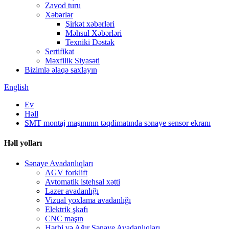
Zavod turu
Xəbərlər
Şirkət xəbərləri
Məhsul Xəbərləri
Texniki Dəstək
Sertifikat
Məxfilik Siyasəti
Bizimlə əlaqə saxlayın
English
Ev
Həll
SMT montaj maşınının təqdimatında sənaye sensor ekranı
Həll yolları
Sənaye Avadanlıqları
AGV forklift
Avtomatik istehsal xətti
Lazer avadanlığı
Vizual yoxlama avadanlığı
Elektrik şkafı
CNC maşın
Hərbi və Ağır Sənaye Avadanlıqları