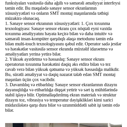
funksiyaları vasitəsilə daha ağıllı və səmərəli əməliyyat interfeysi
təmin edir. Bu məqalədə sənaye sensor ekranlarının
xüsusiyyətləri və onların SMT montaj maşınlarında tətbiqi
müzakirə olunacaq.
1. Sənaye sensor ekranının xüsusiyyətləri: 1. Çox toxunma
texnologiyası: Sənaye sensor ekranı çox nöqtəli eyni vaxtda
toxunma əməliyyatını həyata keçirə bilən və daha intuitiv və
səmərəli insan-kompüter qarşılıqlı əlaqə metodunu təmin edə
bilən multi-touch texnologiyasını qəbul edir. Operator sadə jestlər
və hərəkətlər vasitəsilə sensor ekranda müxtəlif idarəetmə və
əməliyyatları yerinə yetirə bilər.
2. Yüksək ayırdetmə və həssaslıq: Sənaye sensor ekranı
operatorun toxunma hərəkətini dəqiq əks etdirə bilən və tez
cavab verə bilən yüksək qətnamə və yüksək həssaslığa malikdir.
Bu, sürətli əməliyyat və dəqiq nəzarət tələb edən SMT montaj
maşınları üçün çox vacibdir.
3. Davamlılıq və etibarlılıq: Sənaye sensor ekranlarının dizaynı
dayanıqlılığa və etibarlılığa diqqət yetirir və sərt iş mühitlərində
stabil işləyə bilir. Optimallaşdırılmış ekran materialı və struktur
dizaynı toz, vibrasiya və temperatur dəyişiklikləri kimi xarici
müdaxilələrə qarşı dura bilər və uzunmüddətli sabit işi təmin edə
bilər.