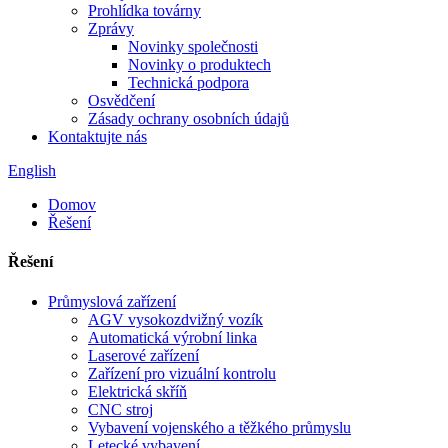
Prohlídka továrny
Zprávy
Novinky společnosti
Novinky o produktech
Technická podpora
Osvědčení
Zásady ochrany osobních údajů
Kontaktujte nás
English
Domov
Řešení
Řešení
Průmyslová zařízení
AGV vysokozdvižný vozík
Automatická výrobní linka
Laserové zařízení
Zařízení pro vizuální kontrolu
Elektrická skříň
CNC stroj
Vybavení vojenského a těžkého průmyslu
Letecké vybavení