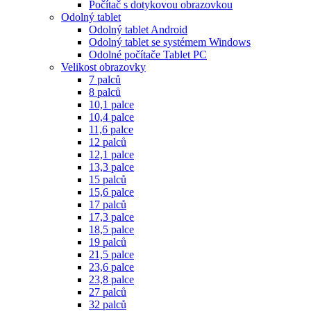
Počítač s dotykovou obrazovkou
Odolný tablet
Odolný tablet Android
Odolný tablet se systémem Windows
Odolné počítače Tablet PC
Velikost obrazovky
7 palců
8 palců
10,1 palce
10,4 palce
11,6 palce
12 palců
12,1 palce
13,3 palce
15 palců
15,6 palce
17 palců
17,3 palce
18,5 palce
19 palců
21,5 palce
23,6 palce
23,8 palce
27 palců
32 palců