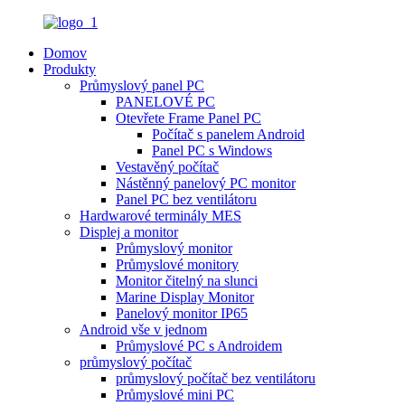
Domov
Produkty
Průmyslový panel PC
PANELOVÉ PC
Otevřete Frame Panel PC
Počítač s panelem Android
Panel PC s Windows
Vestavěný počítač
Nástěnný panelový PC monitor
Panel PC bez ventilátoru
Hardwarové terminály MES
Displej a monitor
Průmyslový monitor
Průmyslové monitory
Monitor čitelný na slunci
Marine Display Monitor
Panelový monitor IP65
Android vše v jednom
Průmyslové PC s Androidem
průmyslový počítač
průmyslový počítač bez ventilátoru
Průmyslové mini PC