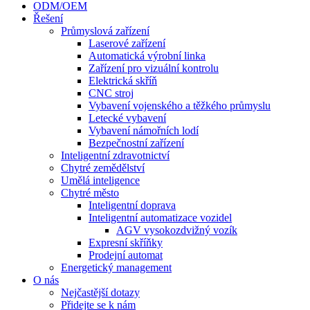
ODM/OEM
Řešení
Průmyslová zařízení
Laserové zařízení
Automatická výrobní linka
Zařízení pro vizuální kontrolu
Elektrická skříň
CNC stroj
Vybavení vojenského a těžkého průmyslu
Letecké vybavení
Vybavení námořních lodí
Bezpečnostní zařízení
Inteligentní zdravotnictví
Chytré zemědělství
Umělá inteligence
Chytré město
Inteligentní doprava
Inteligentní automatizace vozidel
AGV vysokozdvižný vozík
Expresní skříňky
Prodejní automat
Energetický management
O nás
Nejčastější dotazy
Přidejte se k nám