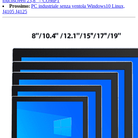
touchscreen 23,8″ – COMPT
Prossimo:
PC industriale senza ventola Windows10 Linux,
J4105 J4125