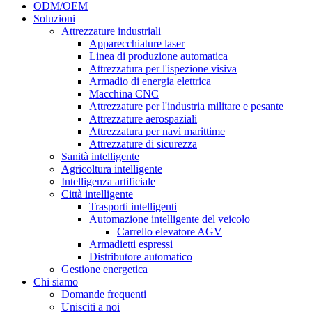
ODM/OEM
Soluzioni
Attrezzature industriali
Apparecchiature laser
Linea di produzione automatica
Attrezzatura per l'ispezione visiva
Armadio di energia elettrica
Macchina CNC
Attrezzature per l'industria militare e pesante
Attrezzature aerospaziali
Attrezzatura per navi marittime
Attrezzature di sicurezza
Sanità intelligente
Agricoltura intelligente
Intelligenza artificiale
Città intelligente
Trasporti intelligenti
Automazione intelligente del veicolo
Carrello elevatore AGV
Armadietti espressi
Distributore automatico
Gestione energetica
Chi siamo
Domande frequenti
Unisciti a noi