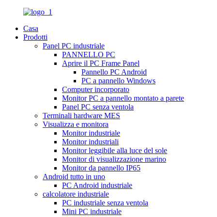
Casa
Prodotti
Panel PC industriale
PANNELLO PC
Aprire il PC Frame Panel
Pannello PC Android
PC a pannello Windows
Computer incorporato
Monitor PC a pannello montato a parete
Panel PC senza ventola
Terminali hardware MES
Visualizza e monitora
Monitor industriale
Monitor industriali
Monitor leggibile alla luce del sole
Monitor di visualizzazione marino
Monitor da pannello IP65
Android tutto in uno
PC Android industriale
calcolatore industriale
PC industriale senza ventola
Mini PC industriale