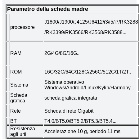
Parametro della scheda madre
J1800/J1900/J4125/J6412/i3/i5/i7/RK3288
processore
/RK3399/RK3566/RK3568/RK3588...
RAM
2G/4G/8G/16G..
ROM
16G/32G/64G/128G/256G/512G/1T/2T..
Sistema operativo
Sistema
Windows/Android/Linux/Kylin/Harmony...
Scheda
scheda grafica integrata
grafica
Rete
Scheda di rete Gigabit
BT
T4.0/BT5.0/BT5.2/BT5.3/BT5.4...
Resistenza
Accelerazione 10 g, periodo 11 ms
agli urti