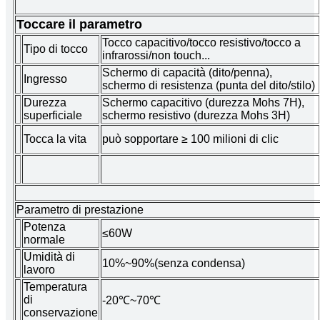
Toccare il parametro
Tocco capacitivo/tocco resistivo/tocco a
Tipo di tocco
infrarossi/non touch...
Schermo di capacità (dito/penna),
Ingresso
schermo di resistenza (punta del dito/stilo)
Durezza
Schermo capacitivo (durezza Mohs 7H),
superficiale
schermo resistivo (durezza Mohs 3H)
Tocca la vita
può sopportare ≥ 100 milioni di clic
Parametro di prestazione
Potenza
≤60W
normale
Umidità di
10%~90%(senza condensa)
lavoro
Temperatura
di
-20℃~70℃
conservazione