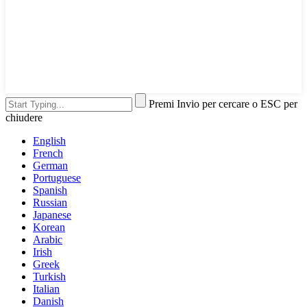
Premi Invio per cercare o ESC per
chiudere
English
French
German
Portuguese
Spanish
Russian
Japanese
Korean
Arabic
Irish
Greek
Turkish
Italian
Danish