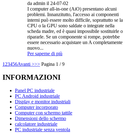
da admin il 24-07-02
I computer all-in-one (AiO) presentano alcuni
problemi. Innanzitutto, l'accesso ai componenti
interni può essere molto difficile, soprattutto se la
CPU o la GPU sono saldate o integrate nella
scheda madre, ed è quasi impossibile sostituirle o
ripararle. Se un componente si rompe, potrebbe
essere necessario acquistare un A completamente
nuovo...
Per saperne di più
1
2
3
4
5
6
Avanti >
>>
Pagina 1 / 9
INFORMAZIONI
Panel PC industriale
PC Android industriale
Display e monitor industriali
Computer incorporato
Computer con schermo tattile
Dimensioni dello schermo
calcolatore industriale
PC industriale senza ventola