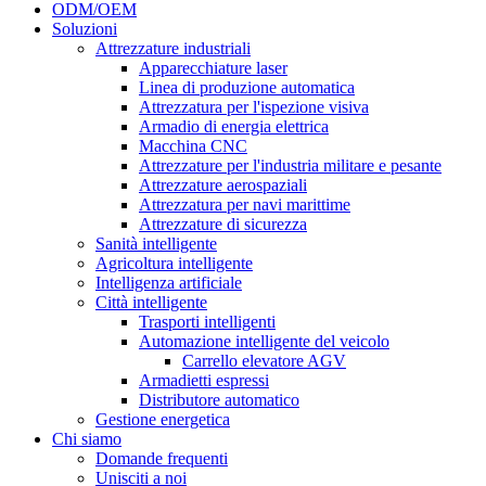
ODM/OEM
Soluzioni
Attrezzature industriali
Apparecchiature laser
Linea di produzione automatica
Attrezzatura per l'ispezione visiva
Armadio di energia elettrica
Macchina CNC
Attrezzature per l'industria militare e pesante
Attrezzature aerospaziali
Attrezzatura per navi marittime
Attrezzature di sicurezza
Sanità intelligente
Agricoltura intelligente
Intelligenza artificiale
Città intelligente
Trasporti intelligenti
Automazione intelligente del veicolo
Carrello elevatore AGV
Armadietti espressi
Distributore automatico
Gestione energetica
Chi siamo
Domande frequenti
Unisciti a noi