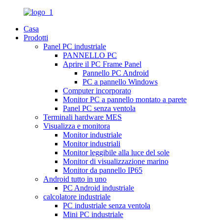
Casa
Prodotti
Panel PC industriale
PANNELLO PC
Aprire il PC Frame Panel
Pannello PC Android
PC a pannello Windows
Computer incorporato
Monitor PC a pannello montato a parete
Panel PC senza ventola
Terminali hardware MES
Visualizza e monitora
Monitor industriale
Monitor industriali
Monitor leggibile alla luce del sole
Monitor di visualizzazione marino
Monitor da pannello IP65
Android tutto in uno
PC Android industriale
calcolatore industriale
PC industriale senza ventola
Mini PC industriale