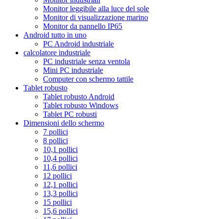
Monitor leggibile alla luce del sole
Monitor di visualizzazione marino
Monitor da pannello IP65
Android tutto in uno
PC Android industriale
calcolatore industriale
PC industriale senza ventola
Mini PC industriale
Computer con schermo tattile
Tablet robusto
Tablet robusto Android
Tablet robusto Windows
Tablet PC robusti
Dimensioni dello schermo
7 pollici
8 pollici
10,1 pollici
10,4 pollici
11,6 pollici
12 pollici
12,1 pollici
13,3 pollici
15 pollici
15,6 pollici