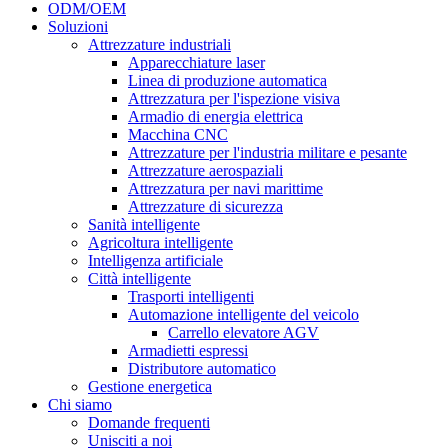
ODM/OEM
Soluzioni
Attrezzature industriali
Apparecchiature laser
Linea di produzione automatica
Attrezzatura per l'ispezione visiva
Armadio di energia elettrica
Macchina CNC
Attrezzature per l'industria militare e pesante
Attrezzature aerospaziali
Attrezzatura per navi marittime
Attrezzature di sicurezza
Sanità intelligente
Agricoltura intelligente
Intelligenza artificiale
Città intelligente
Trasporti intelligenti
Automazione intelligente del veicolo
Carrello elevatore AGV
Armadietti espressi
Distributore automatico
Gestione energetica
Chi siamo
Domande frequenti
Unisciti a noi