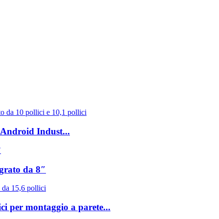
 Android Indust...
egrato da 8″
ici per montaggio a parete...