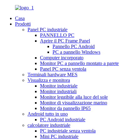
Casa
Prodotti
Panel PC industriale
PANNELLO PC
Aprire il PC Frame Panel
Pannello PC Android
PC a pannello Windows
Computer incorporato
Monitor PC a pannello montato a parete
Panel PC senza ventola
Terminali hardware MES
Visualizza e monitora
Monitor industriale
Monitor industriali
Monitor leggibile alla luce del sole
Monitor di visualizzazione marino
Monitor da pannello IP65
Android tutto in uno
PC Android industriale
calcolatore industriale
PC industriale senza ventola
Mini PC industriale