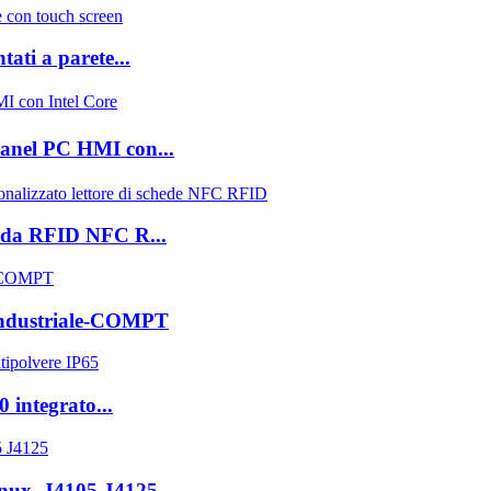
ati a parete...
Panel PC HMI con...
eda RFID NFC R...
 industriale-COMPT
 integrato...
inux, J4105 J4125