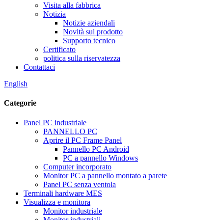
Visita alla fabbrica
Notizia
Notizie aziendali
Novità sul prodotto
Supporto tecnico
Certificato
politica sulla riservatezza
Contattaci
English
Categorie
Panel PC industriale
PANNELLO PC
Aprire il PC Frame Panel
Pannello PC Android
PC a pannello Windows
Computer incorporato
Monitor PC a pannello montato a parete
Panel PC senza ventola
Terminali hardware MES
Visualizza e monitora
Monitor industriale
Monitor industriali