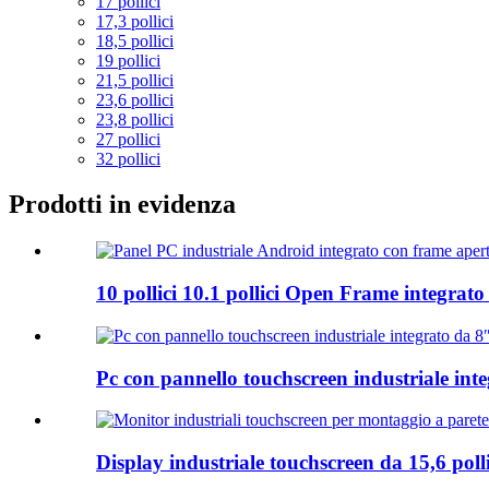
17 pollici
17,3 pollici
18,5 pollici
19 pollici
21,5 pollici
23,6 pollici
23,8 pollici
27 pollici
32 pollici
Prodotti in evidenza
10 pollici 10.1 pollici Open Frame integrato
Pc con pannello touchscreen industriale int
Display industriale touchscreen da 15,6 poll