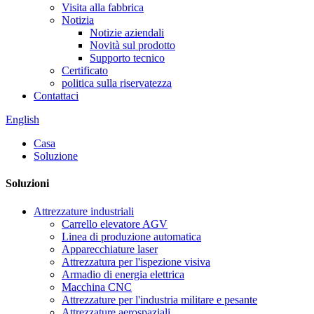
Visita alla fabbrica
Notizia
Notizie aziendali
Novità sul prodotto
Supporto tecnico
Certificato
politica sulla riservatezza
Contattaci
English
Casa
Soluzione
Soluzioni
Attrezzature industriali
Carrello elevatore AGV
Linea di produzione automatica
Apparecchiature laser
Attrezzatura per l'ispezione visiva
Armadio di energia elettrica
Macchina CNC
Attrezzature per l'industria militare e pesante
Attrezzature aerospaziali