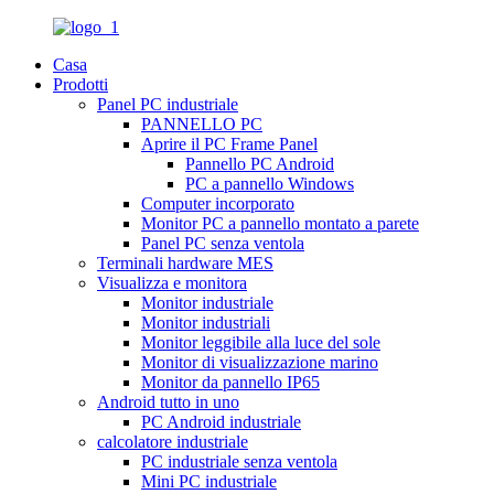
Casa
Prodotti
Panel PC industriale
PANNELLO PC
Aprire il PC Frame Panel
Pannello PC Android
PC a pannello Windows
Computer incorporato
Monitor PC a pannello montato a parete
Panel PC senza ventola
Terminali hardware MES
Visualizza e monitora
Monitor industriale
Monitor industriali
Monitor leggibile alla luce del sole
Monitor di visualizzazione marino
Monitor da pannello IP65
Android tutto in uno
PC Android industriale
calcolatore industriale
PC industriale senza ventola
Mini PC industriale