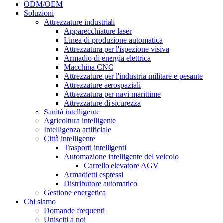
ODM/OEM
Soluzioni
Attrezzature industriali
Apparecchiature laser
Linea di produzione automatica
Attrezzatura per l'ispezione visiva
Armadio di energia elettrica
Macchina CNC
Attrezzature per l'industria militare e pesante
Attrezzature aerospaziali
Attrezzatura per navi marittime
Attrezzature di sicurezza
Sanità intelligente
Agricoltura intelligente
Intelligenza artificiale
Città intelligente
Trasporti intelligenti
Automazione intelligente del veicolo
Carrello elevatore AGV
Armadietti espressi
Distributore automatico
Gestione energetica
Chi siamo
Domande frequenti
Unisciti a noi