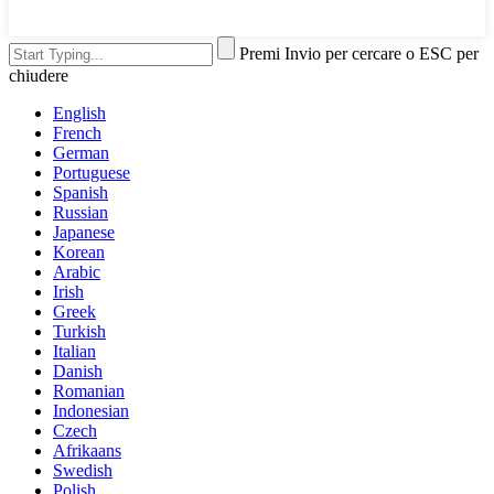
Premi Invio per cercare o ESC per
chiudere
English
French
German
Portuguese
Spanish
Russian
Japanese
Korean
Arabic
Irish
Greek
Turkish
Italian
Danish
Romanian
Indonesian
Czech
Afrikaans
Swedish
Polish