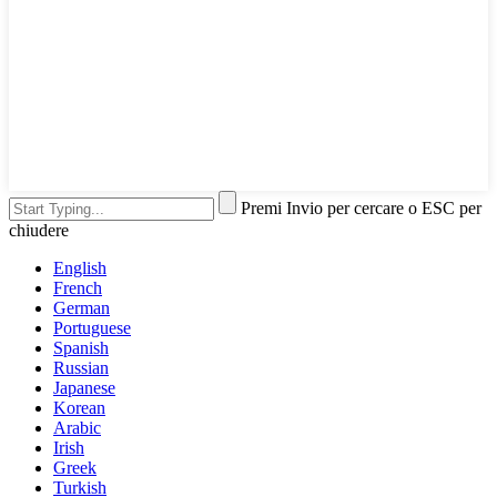
Premi Invio per cercare o ESC per
chiudere
English
French
German
Portuguese
Spanish
Russian
Japanese
Korean
Arabic
Irish
Greek
Turkish