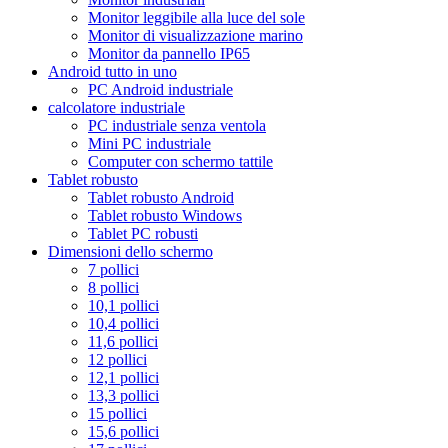
Monitor leggibile alla luce del sole
Monitor di visualizzazione marino
Monitor da pannello IP65
Android tutto in uno
PC Android industriale
calcolatore industriale
PC industriale senza ventola
Mini PC industriale
Computer con schermo tattile
Tablet robusto
Tablet robusto Android
Tablet robusto Windows
Tablet PC robusti
Dimensioni dello schermo
7 pollici
8 pollici
10,1 pollici
10,4 pollici
11,6 pollici
12 pollici
12,1 pollici
13,3 pollici
15 pollici
15,6 pollici