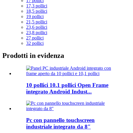
17 pollici
17,3 pollici
18,5 pollici
19 pollici
21,5 pollici
23,6 pollici
23,8 pollici
27 pollici
32 pollici
Prodotti in evidenza
10 pollici 10.1 pollici Open Frame
integrato Android Indust...
Pc con pannello touchscreen
industriale integrato da 8″