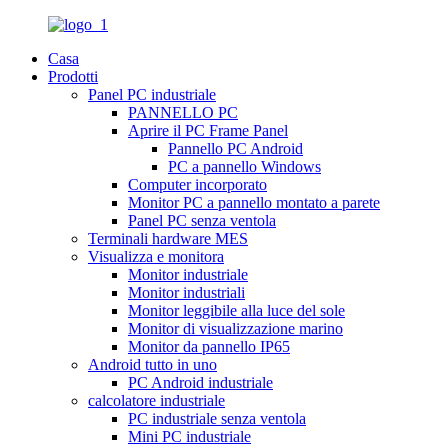
Casa
Prodotti
Panel PC industriale
PANNELLO PC
Aprire il PC Frame Panel
Pannello PC Android
PC a pannello Windows
Computer incorporato
Monitor PC a pannello montato a parete
Panel PC senza ventola
Terminali hardware MES
Visualizza e monitora
Monitor industriale
Monitor industriali
Monitor leggibile alla luce del sole
Monitor di visualizzazione marino
Monitor da pannello IP65
Android tutto in uno
PC Android industriale
calcolatore industriale
PC industriale senza ventola
Mini PC industriale