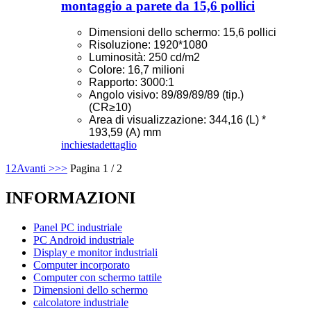
montaggio a parete da 15,6 pollici
Dimensioni dello schermo: 15,6 pollici
Risoluzione: 1920*1080
Luminosità: 250 cd/m2
Colore: 16,7 milioni
Rapporto: 3000:1
Angolo visivo: 89/89/89/89 (tip.)
(CR≥10)
Area di visualizzazione: 344,16 (L) *
193,59 (A) mm
inchiesta
dettaglio
1
2
Avanti >
>>
Pagina 1 / 2
INFORMAZIONI
Panel PC industriale
PC Android industriale
Display e monitor industriali
Computer incorporato
Computer con schermo tattile
Dimensioni dello schermo
calcolatore industriale