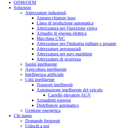
ODM/OEM
Soluzioni
Attrezzature industriali
Apparecchiature laser
Linea di produzione automatica
Attrezzatura per l'ispezione visiva
Armadio di energia elettrica
Macchina CNC
Attrezzature per l'industria militare e pesante
Attrezzature aerospaziali
Attrezzatura per navi marittime
Attrezzature di sicurezza
Sanità intelligente
Agricoltura intelligente
Intelligenza artificiale
Città intelligente
Trasporti intelligenti
Automazione intelligente del veicolo
Carrello elevatore AGV
Armadietti espressi
Distributore automatico
Gestione energetica
Chi siamo
Domande frequenti
Unisciti a noi