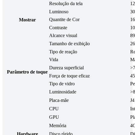
Resolução da tela
12
Luminoso
30
Quantite de Cor
16
Mostrar
Contraste
10
Alcance visual
89
Tamanho de exibição
26
Tipo de reação
Re
Vida
Ma
Dureza superficial
>
Parâmetro de toque
Força de toque eficaz
45
Tipo de vidro
Pe
Luminosidade
>
Placa-mãe
J4
CPU
In
GPU
Pl
Memória
4G
Hardware
Disco rígido
Di