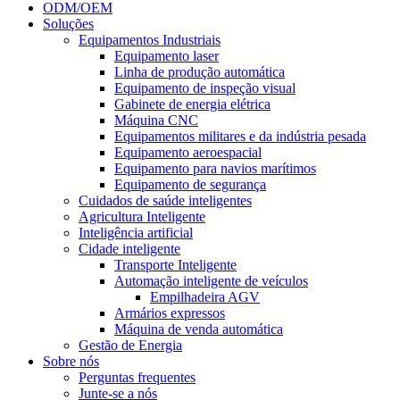
ODM/OEM
Soluções
Equipamentos Industriais
Equipamento laser
Linha de produção automática
Equipamento de inspeção visual
Gabinete de energia elétrica
Máquina CNC
Equipamentos militares e da indústria pesada
Equipamento aeroespacial
Equipamento para navios marítimos
Equipamento de segurança
Cuidados de saúde inteligentes
Agricultura Inteligente
Inteligência artificial
Cidade inteligente
Transporte Inteligente
Automação inteligente de veículos
Empilhadeira AGV
Armários expressos
Máquina de venda automática
Gestão de Energia
Sobre nós
Perguntas frequentes
Junte-se a nós