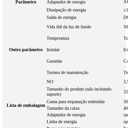
AC
Parâmetro
Adaptador de energia
Dissipação de energia
≤
Saída de energia
D
Vida útil da luz de fundo
50
Temperatura
Tr
Outro parâmetro
Instalar
En
Garantia
Co
Termos de manutenção
Tr
NO
3
Tamanho do produto (não incluindo
3
suporte)
Gama para trepanação embutida
3
Lista de embalagem
Tamanho da caixa
4
Adaptador de energia
op
Linha de energia
op