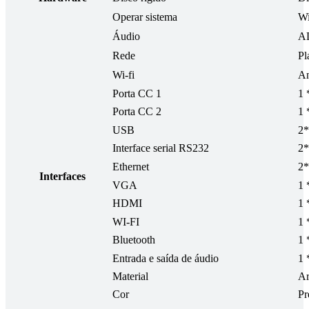
Operar sistema
Wi
Áudio
AL
Rede
Pl
Wi-fi
An
Porta CC 1
1 
Porta CC 2
1 
USB
2*
Interface serial RS232
2
Ethernet
2*
Interfaces
VGA
1
HDMI
1
WI-FI
1 
Bluetooth
1 
Entrada e saída de áudio
1 
Material
Ar
Cor
Pr