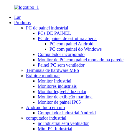
Lar
Produtos
PC de painel industrial
PCs DE PAINEL
PC de painel de estrutura aberta
PC com painel Android
PC com painel do Windows
Computador incorporado
Monitor de PC com painel montado na parede
Painel PC sem ventilador
Terminais de hardware MES
Exibir e monitorar
Monitor Industrial
Monitores industriais
Monitor legível à luz solar
Monitor de exibição marítima
Monitor de painel IP65
Android tudo em um
Computador industrial Android
computador industrial
pc industrial sem ventilador
Mini PC Industrial