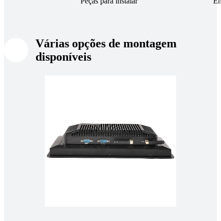
Peças para instalar
En
Várias opções de montagem
disponíveis