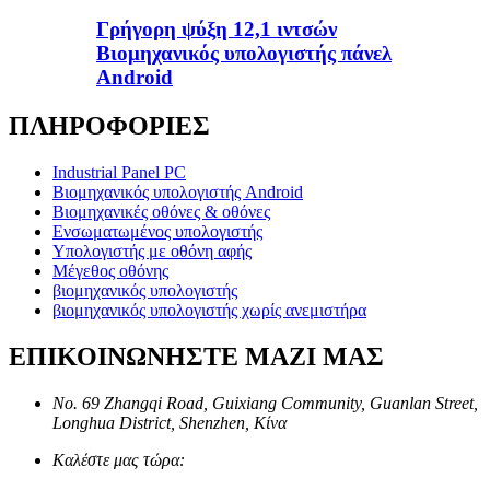
Γρήγορη ψύξη 12,1 ιντσών
Βιομηχανικός υπολογιστής πάνελ
Android
ΠΛΗΡΟΦΟΡΙΕΣ
Industrial Panel PC
Βιομηχανικός υπολογιστής Android
Βιομηχανικές οθόνες & οθόνες
Ενσωματωμένος υπολογιστής
Υπολογιστής με οθόνη αφής
Μέγεθος οθόνης
βιομηχανικός υπολογιστής
βιομηχανικός υπολογιστής χωρίς ανεμιστήρα
ΕΠΙΚΟΙΝΩΝΗΣΤΕ ΜΑΖΙ ΜΑΣ
No. 69 Zhangqi Road, Guixiang Community, Guanlan Street,
Longhua District, Shenzhen, Κίνα
Καλέστε μας τώρα: