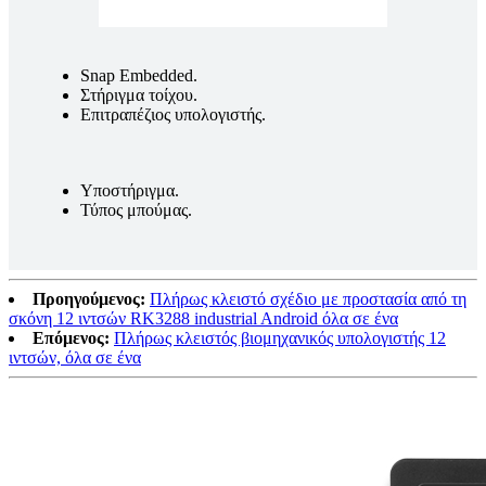
Snap Embedded.
Στήριγμα τοίχου.
Επιτραπέζιος υπολογιστής.
Υποστήριγμα.
Τύπος μπούμας.
Προηγούμενος:
Πλήρως κλειστό σχέδιο με προστασία από τη
σκόνη 12 ιντσών RK3288 industrial Android όλα σε ένα
Επόμενος:
Πλήρως κλειστός βιομηχανικός υπολογιστής 12
ιντσών, όλα σε ένα