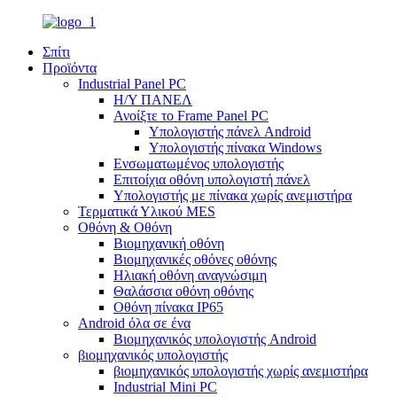
Σπίτι
Προϊόντα
Industrial Panel PC
Η/Υ ΠΑΝΕΛ
Ανοίξτε το Frame Panel PC
Υπολογιστής πάνελ Android
Υπολογιστής πίνακα Windows
Ενσωματωμένος υπολογιστής
Επιτοίχια οθόνη υπολογιστή πάνελ
Υπολογιστής με πίνακα χωρίς ανεμιστήρα
Τερματικά Υλικού MES
Οθόνη & Οθόνη
Βιομηχανική οθόνη
Βιομηχανικές οθόνες οθόνης
Ηλιακή οθόνη αναγνώσιμη
Θαλάσσια οθόνη οθόνης
Οθόνη πίνακα IP65
Android όλα σε ένα
Βιομηχανικός υπολογιστής Android
βιομηχανικός υπολογιστής
βιομηχανικός υπολογιστής χωρίς ανεμιστήρα
Industrial Mini PC