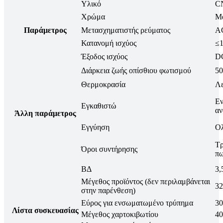
Υλικό
CN
Χρώμα
Μ
Παράμετρος
Μετασχηματιστής ρεύματος
AC
Κατανομή ισχύος
≤
Έξοδος ισχύος
D
Διάρκεια ζωής οπίσθιου φωτισμού
50
Θερμοκρασία
Λε
Εν
Εγκαθιστώ
αν
Άλλη παράμετρος
Εγγύηση
Ολ
Τρ
Όροι συντήρησης
πω
ΒΔ
3,
Μέγεθος προϊόντος (δεν περιλαμβάνεται
32
στην παρένθεση)
Εύρος για ενσωματωμένο τρύπημα
30
Λίστα συσκευασίας
Μέγεθος χαρτοκιβωτίου
40