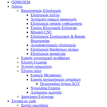
ODM/OEM
Λύσεις
Βιομηχανικός Εξοπλισμός
Εξοπλισμός λέιζερ
Αυτόματη γραμμή παραγωγής
Εξοπλισμός οπτικής επιθεώρησης
Έπιπλο Ηλεκτρικής Ενέργειας
Μηχανή CNC
Εξοπλισμός Στρατιωτικής & Βαριάς
Βιομηχανίας
Αεροδιαστημικός εξοπλισμός
Εξοπλισμός θαλάσσιων πλοίων
Εξοπλισμός ασφαλείας
Ευφυής υγειονομική περίθαλψη
Έξυπνη Γεωργία
Τεχνητή νοημοσύνη
Έξυπνη πόλη
Ευφυείς Μεταφορές
Ευφυής αυτοματισμός οχημάτων
Περονοφόρο όχημα AGV
Ντουλάπια Express
Αυτόματος πωλητής
Διαχείριση Ενέργειας
Σχετικά με εμάς
Συχνές ερωτήσεις