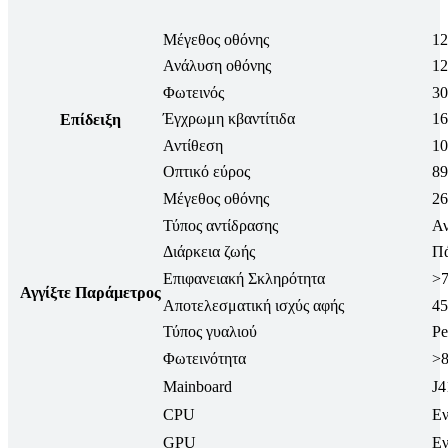
Μέγεθος οθόνης
12
Ανάλυση οθόνης
12
Φωτεινός
30
Έγχρωμη κβαντίτιδα
16
Επίδειξη
Αντίθεση
10
Οπτικό εύρος
89
Μέγεθος οθόνης
26
Τύπος αντίδρασης
Αν
Διάρκεια ζωής
Πά
Επιφανειακή Σκληρότητα
>
Αγγίξτε Παράμετρος
Αποτελεσματική ισχύς αφής
45
Τύπος γυαλιού
Pe
Φωτεινότητα
>
Mainboard
J4
CPU
Εν
GPU
Εν