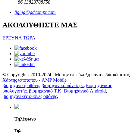
+86 13823788758
liqing@gdcompt.com
ΑΚΟΛΟΥΘΗΣΤΕ ΜΑΣ
ΕΡΕΥΝΑ ΤΩΡΑ
© Copyright - 2010-2024 : Με την επιφύλαξη παντός δικαιώματος.
Χάρτης ιστότοπου
-
AMP Mobile
βιομηχανική οθόνη
,
βιομηχανικό πάνελ pc
,
βιομηχανικός
υπολογιστής
,
βιομηχανικό Τ.Κ
,
Βιομηχανικό Android
,
βιομηχανικές οθόνες οθόνης
,
Τηλέφωνο
Τηλ