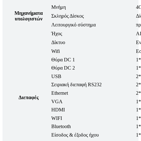
Μνήμη
4G
Μηχανήματα
Σκληρός Δίσκος
Δί
υπολογιστών
Λειτουργικό σύστημα
πρ
Ήχος
AL
Δίκτυο
Εν
Wifi
Εσ
Θύρα DC 1
1
Θύρα DC 2
1*
USB
2*
Σειριακή διεπαφή RS232
2
Ethernet
2*
Διεπαφές
VGA
1
HDMI
1
WIFI
1*
Bluetooth
1*
Είσοδος & έξοδος ήχου
1*