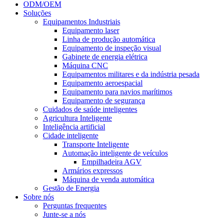
ODM/OEM
Soluções
Equipamentos Industriais
Equipamento laser
Linha de produção automática
Equipamento de inspeção visual
Gabinete de energia elétrica
Máquina CNC
Equipamentos militares e da indústria pesada
Equipamento aeroespacial
Equipamento para navios marítimos
Equipamento de segurança
Cuidados de saúde inteligentes
Agricultura Inteligente
Inteligência artificial
Cidade inteligente
Transporte Inteligente
Automação inteligente de veículos
Empilhadeira AGV
Armários expressos
Máquina de venda automática
Gestão de Energia
Sobre nós
Perguntas frequentes
Junte-se a nós