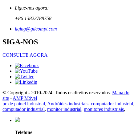
Ligue-nos agora:
+86 13823788758
liqing@gdcompt.com
SIGA-NOS
CONSULTE AGORA
© Copyright - 2010-2024: Todos os direitos reservados.
Mapa do
site
-
AMP Móvel
pc de painel industrial
,
Andróides industriais
,
computador industrial
,
computador industrial
,
monitor industrial
,
monitores industriais
,
Telefone