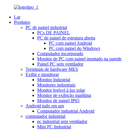
Lar
Produtos
PC de painel industrial
PCs DE PAINEL
PC de painel de estrutura aberta
PC com painel Android
PC com painel do Windows
Computador incorporado
Monitor de PC com painel montado na parede
Painel PC sem ventilador
Terminais de hardware MES
Exibir e monitorar
Monitor Industrial
Monitores industriais
Monitor legível à luz solar
Monitor de exibição marítima
Monitor de painel IP65
Android tudo em um
Computador industrial Android
computador industrial
pc industrial sem ventilador
Mini PC Industrial