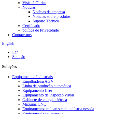
Visita à fábrica
Notícias
Notícias da empresa
Notícias sobre produtos
Suporte Técnico
Certificado
política de Privacidade
Contate-nos
English
Lar
Solução
Soluções
Equipamentos Industriais
Empilhadeira AGV
Linha de produção automática
Equipamento laser
Equipamento de inspeção visual
Gabinete de energia elétrica
Máquina CNC
Equipamentos militares e da indústria pesada
Equipamento aeroespacial