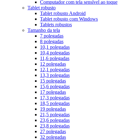
Computador com tela sensível ao toque
Tablet robusto
Tablet robusto Android
Tablet robusto com Windows
Tablets robustos
Tamanho da tela
7 polegadas
8 polegadas
10,1 polegadas
10,4 polegadas
11,6 polegadas
12 polegadas
12,1 polegadas
13,3 polegadas
15 polegadas
15,6 polegadas
17 polegadas
17,3 polegadas
18,5 polegadas
19 polegadas
21,5 polegadas
23,6 polegadas
23,8 polegadas
27 polegadas
32 polegadas