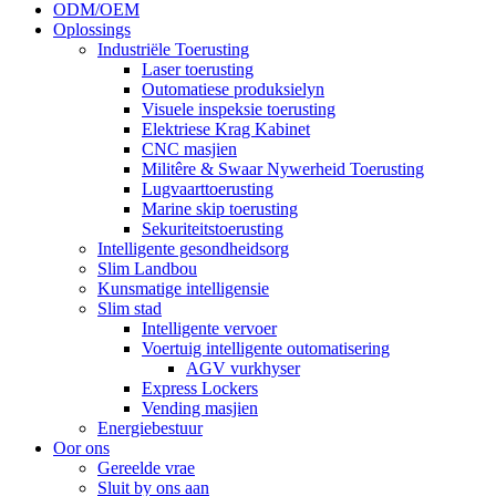
ODM/OEM
Oplossings
Industriële Toerusting
Laser toerusting
Outomatiese produksielyn
Visuele inspeksie toerusting
Elektriese Krag Kabinet
CNC masjien
Militêre & Swaar Nywerheid Toerusting
Lugvaarttoerusting
Marine skip toerusting
Sekuriteitstoerusting
Intelligente gesondheidsorg
Slim Landbou
Kunsmatige intelligensie
Slim stad
Intelligente vervoer
Voertuig intelligente outomatisering
AGV vurkhyser
Express Lockers
Vending masjien
Energiebestuur
Oor ons
Gereelde vrae
Sluit by ons aan