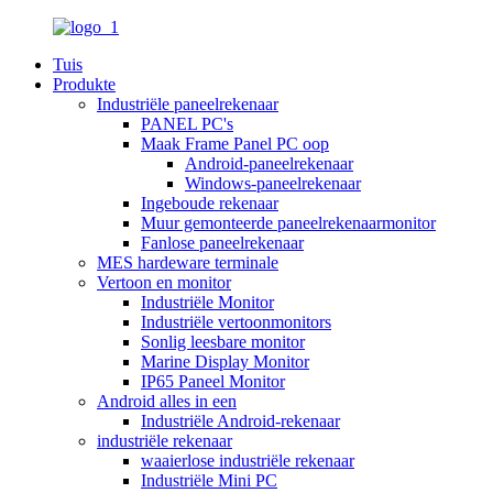
Tuis
Produkte
Industriële paneelrekenaar
PANEL PC's
Maak Frame Panel PC oop
Android-paneelrekenaar
Windows-paneelrekenaar
Ingeboude rekenaar
Muur gemonteerde paneelrekenaarmonitor
Fanlose paneelrekenaar
MES hardeware terminale
Vertoon en monitor
Industriële Monitor
Industriële vertoonmonitors
Sonlig leesbare monitor
Marine Display Monitor
IP65 Paneel Monitor
Android alles in een
Industriële Android-rekenaar
industriële rekenaar
waaierlose industriële rekenaar
Industriële Mini PC