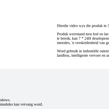
Hierdie video wys die produk in 
Produk weerstand teen hoë en lae
te bereik, kan 7 * 24H deurlopend
metodes, 'n verskeidenheid van g
Word gebruik in industriële outoma
landbou, intelligente vervoer en 
indows.
e modules kan vervang word.