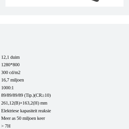
12,1 duim
1280*800
300 cd/m2
16,7 miljoen
1000:1
89/89/89/89 (Tip.)(CR≥10)
261,12(B)×163,2(H) mm
Elektriese kapasiteit reaksie
Meer as 50 miljoen keer
> 7H