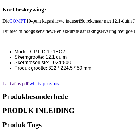
Kort beskrywing:
Die
COMPT
10-punt kapasitiewe industriële rekenaar met 12.1-duim J
Dit bied 'n hoogs sensitiewe en akkurate aanrakingservaring met goe
Model: CPT-121P1BC2
Skermgrootte: 12,1 duim
Skermresolusie: 1024*800
Produk grootte: 322 * 224.5 * 59 mm
Laai af as pdf
whatsapp
e-pos
Produkbesonderhede
PRODUK INLEIDING
Produk Tags