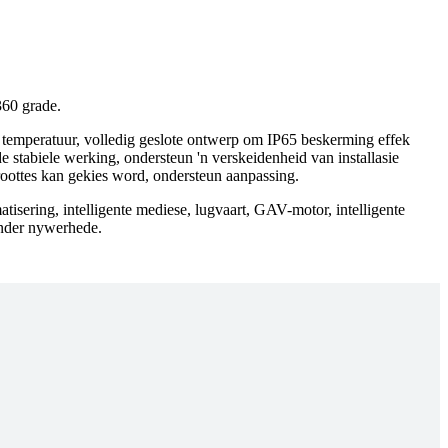
360 grade.
 temperatuur, volledig geslote ontwerp om IP65 beskerming effek
e stabiele werking, ondersteun 'n verskeidenheid van installasie
roottes kan gekies word, ondersteun aanpassing.
tisering, intelligente mediese, lugvaart, GAV-motor, intelligente
ander nywerhede.