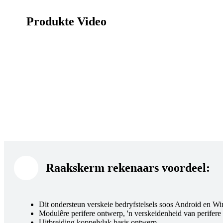
Produkte Video
Raakskerm rekenaars voordeel:
Dit ondersteun verskeie bedryfstelsels soos Android en W
Modulêre perifere ontwerp, 'n verskeidenheid van perifer
Uitbreiding koppelvlak basis ontwerp.