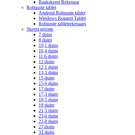
Raakskerm Rekenaar
Robuuste tablet
Android Robuuste tablet
Windows Rugged Tablet
Robuuste tabletrekenaars
Skerm grootte
7 duim
8 duim
10,1 duim
10,4 duim
11,6 duim
12 duim
12,1 duim
13,3 duim
15 duim
15,6 duim
17 duim
17,3 duim
18,5 duim
19 duim
21,5 duim
23,6 duim
23,8 duim
27 duim
32 duim