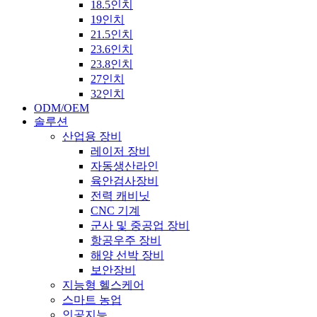
18.5인치
19인치
21.5인치
23.6인치
23.8인치
27인치
32인치
ODM/OEM
솔루션
산업용 장비
레이저 장비
자동생산라인
육안검사장비
전력 캐비닛
CNC 기계
군사 및 중공업 장비
항공우주 장비
해양 선박 장비
보안장비
지능형 헬스케어
스마트 농업
인공지능