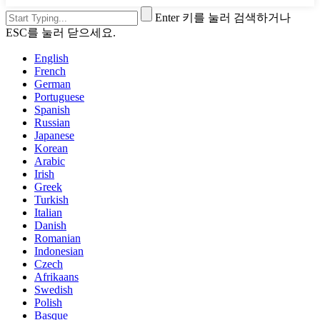
Enter 키를 눌러 검색하거나
ESC를 눌러 닫으세요.
English
French
German
Portuguese
Spanish
Russian
Japanese
Korean
Arabic
Irish
Greek
Turkish
Italian
Danish
Romanian
Indonesian
Czech
Afrikaans
Swedish
Polish
Basque