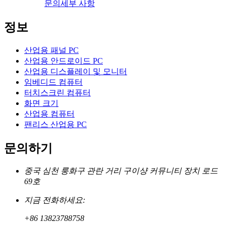
문의
세부 사항
정보
산업용 패널 PC
산업용 안드로이드 PC
산업용 디스플레이 및 모니터
임베디드 컴퓨터
터치스크린 컴퓨터
화면 크기
산업용 컴퓨터
팬리스 산업용 PC
문의하기
중국 심천 룽화구 관란 거리 구이샹 커뮤니티 장치 로드
69호
지금 전화하세요:
+86 13823788758