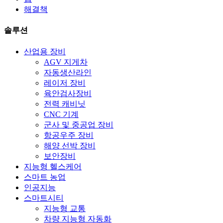
해결책
솔루션
산업용 장비
AGV 지게차
자동생산라인
레이저 장비
육안검사장비
전력 캐비닛
CNC 기계
군사 및 중공업 장비
항공우주 장비
해양 선박 장비
보안장비
지능형 헬스케어
스마트 농업
인공지능
스마트시티
지능형 교통
차량 지능형 자동화