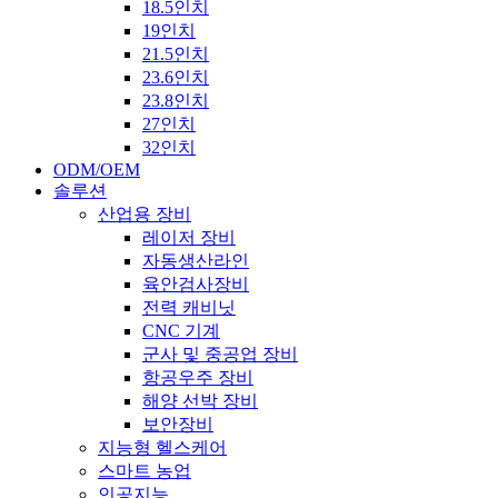
18.5인치
19인치
21.5인치
23.6인치
23.8인치
27인치
32인치
ODM/OEM
솔루션
산업용 장비
레이저 장비
자동생산라인
육안검사장비
전력 캐비닛
CNC 기계
군사 및 중공업 장비
항공우주 장비
해양 선박 장비
보안장비
지능형 헬스케어
스마트 농업
인공지능