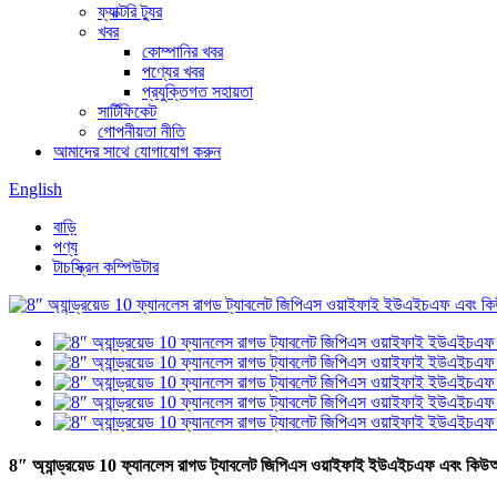
ফ্যাক্টরি ট্যুর
খবর
কোম্পানির খবর
পণ্যের খবর
প্রযুক্তিগত সহায়তা
সার্টিফিকেট
গোপনীয়তা নীতি
আমাদের সাথে যোগাযোগ করুন
English
বাড়ি
পণ্য
টাচস্ক্রিন কম্পিউটার
8″ অ্যান্ড্রয়েড 10 ফ্যানলেস রাগড ট্যাবলেট জিপিএস ওয়াইফাই ইউএইচএফ এবং কিউআ