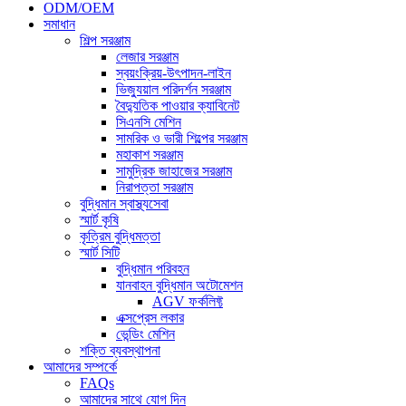
ODM/OEM
সমাধান
শিল্প সরঞ্জাম
লেজার সরঞ্জাম
স্বয়ংক্রিয়-উৎপাদন-লাইন
ভিজ্যুয়াল পরিদর্শন সরঞ্জাম
বৈদ্যুতিক পাওয়ার ক্যাবিনেট
সিএনসি মেশিন
সামরিক ও ভারী শিল্পের সরঞ্জাম
মহাকাশ সরঞ্জাম
সামুদ্রিক জাহাজের সরঞ্জাম
নিরাপত্তা সরঞ্জাম
বুদ্ধিমান স্বাস্থ্যসেবা
স্মার্ট কৃষি
কৃত্রিম বুদ্ধিমত্তা
স্মার্ট সিটি
বুদ্ধিমান পরিবহন
যানবাহন বুদ্ধিমান অটোমেশন
AGV ফর্কলিফ্ট
এক্সপ্রেস লকার
ভেন্ডিং মেশিন
শক্তি ব্যবস্থাপনা
আমাদের সম্পর্কে
FAQs
আমাদের সাথে যোগ দিন