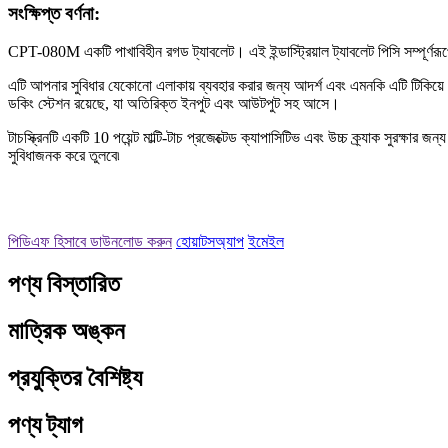
সংক্ষিপ্ত বর্ণনা:
CPT-080M একটি পাখাবিহীন রগড ট্যাবলেট। এই ইন্ডাস্ট্রিয়াল ট্যাবলেট পিসি সম্পূর্
এটি আপনার সুবিধার যেকোনো এলাকায় ব্যবহার করার জন্য আদর্শ এবং এমনকি এটি টিকিয়ে
ডকিং স্টেশন রয়েছে, যা অতিরিক্ত ইনপুট এবং আউটপুট সহ আসে।
টাচস্ক্রিনটি একটি 10 ​​পয়েন্ট মাল্টি-টাচ প্রজেক্টেড ক্যাপাসিটিভ এবং উচ্চ ক্র্যাক সু
সুবিধাজনক করে তুলবে৷
পিডিএফ হিসাবে ডাউনলোড করুন
হোয়াটসঅ্যাপ
ইমেইল
পণ্য বিস্তারিত
মাত্রিক অঙ্কন
প্রযুক্তির বৈশিষ্ট্য
পণ্য ট্যাগ