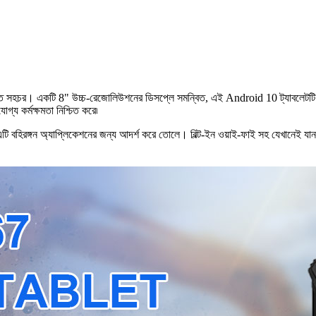
নিখুঁত সহচর। একটি 8" উচ্চ-রেজোলিউশনের ডিসপ্লে সমন্বিত, এই Android 10 ট্যাবলেটটি
গ্য কর্মক্ষমতা নিশ্চিত করে৷
, এটি বহিরঙ্গন অ্যাপ্লিকেশনের জন্য আদর্শ করে তোলে। বিল্ট-ইন ওয়াই-ফাই সহ যেখানেই যা