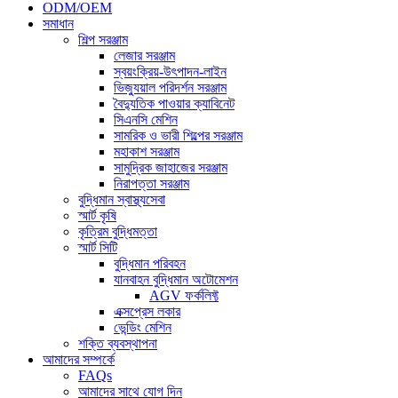
ODM/OEM
সমাধান
শিল্প সরঞ্জাম
লেজার সরঞ্জাম
স্বয়ংক্রিয়-উৎপাদন-লাইন
ভিজ্যুয়াল পরিদর্শন সরঞ্জাম
বৈদ্যুতিক পাওয়ার ক্যাবিনেট
সিএনসি মেশিন
সামরিক ও ভারী শিল্পের সরঞ্জাম
মহাকাশ সরঞ্জাম
সামুদ্রিক জাহাজের সরঞ্জাম
নিরাপত্তা সরঞ্জাম
বুদ্ধিমান স্বাস্থ্যসেবা
স্মার্ট কৃষি
কৃত্রিম বুদ্ধিমত্তা
স্মার্ট সিটি
বুদ্ধিমান পরিবহন
যানবাহন বুদ্ধিমান অটোমেশন
AGV ফর্কলিফ্ট
এক্সপ্রেস লকার
ভেন্ডিং মেশিন
শক্তি ব্যবস্থাপনা
আমাদের সম্পর্কে
FAQs
আমাদের সাথে যোগ দিন