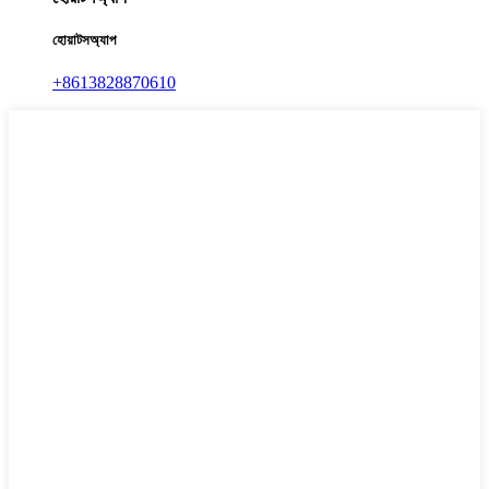
হোয়াটসঅ্যাপ
+8613828870610