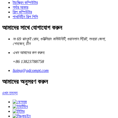
টাচস্ক্রিন কম্পিউটার
পর্দার আকার
শিল্প কম্পিউটার
পাখাবিহীন শিল্প পিসি
আমাদের সাথে যোগাযোগ করুন
নং 69 ঝাংকুই রোড, গুইক্সিয়াং কমিউনিটি, গুয়ানলান স্ট্রিট, লংহুয়া জেলা,
শেনজেন, চীন
এখন আমাদের কল করুন:
+86 13823788758
liqing@gdcompt.com
আমাদের অনুসরণ করুন
এখন তদন্ত