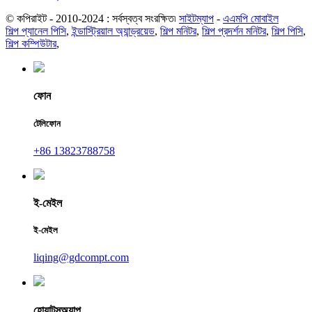
© কপিরাইট - 2010-2024 : সর্বস্বত্ব সংরক্ষিত৷
সাইটম্যাপ
-
এএমপি মোবাইল
শিল্প প্যানেল পিসি
,
ইন্ডাস্ট্রিয়াল অ্যান্ড্রয়েড
,
শিল্প মনিটর
,
শিল্প প্রদর্শন মনিটর
,
শিল্প পিসি
,
শিল্প কম্পিউটার
,
ফোন
টেলিফোন
+86 13823788758
ই-মেইল
ই-মেইল
liqing@gdcompt.com
হোয়াটসঅ্যাপ