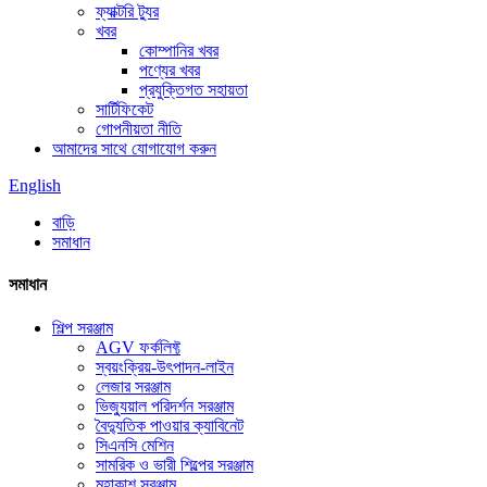
ফ্যাক্টরি ট্যুর
খবর
কোম্পানির খবর
পণ্যের খবর
প্রযুক্তিগত সহায়তা
সার্টিফিকেট
গোপনীয়তা নীতি
আমাদের সাথে যোগাযোগ করুন
English
বাড়ি
সমাধান
সমাধান
শিল্প সরঞ্জাম
AGV ফর্কলিফ্ট
স্বয়ংক্রিয়-উৎপাদন-লাইন
লেজার সরঞ্জাম
ভিজ্যুয়াল পরিদর্শন সরঞ্জাম
বৈদ্যুতিক পাওয়ার ক্যাবিনেট
সিএনসি মেশিন
সামরিক ও ভারী শিল্পের সরঞ্জাম
মহাকাশ সরঞ্জাম