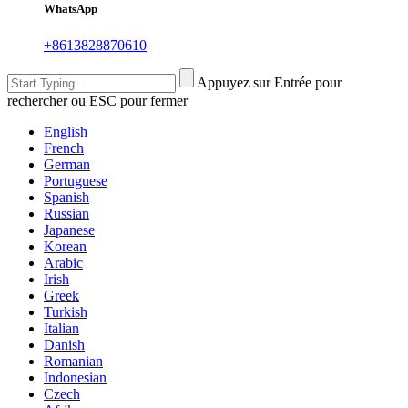
WhatsApp
+8613828870610
Appuyez sur Entrée pour
rechercher ou ESC pour fermer
English
French
German
Portuguese
Spanish
Russian
Japanese
Korean
Arabic
Irish
Greek
Turkish
Italian
Danish
Romanian
Indonesian
Czech