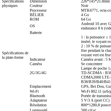
Spécifications
Dimension
226*145*21.8mm
physiques
Couleur
Noir
Processeur
MTK6771, octa-co
BÉLIER
4 Go
ROM
64 Go
Android 10 avec G
OS
endurance 8 h (vi
Batterie
1 : la puissance ≤ 
inséré, le voyant r
2 : 10 % de puissan
fixe pendant la cha
Spécifications de
voyant vert est fix
la plate-forme
Indicateur
Caméra avant : 5 M
Caméra
Se concentrer
Lampe de poche 
2G/3G/4G
TD-SCDMA : B38
CDMA2000 LTE-F
B38/B39/B40/B41
Emplacement
GPS, Bei Dou, G
Wi-Fi
Wi-Fi 802.11 (a/b/
Bluetooth
Portée de transmis
Adaptateur
5 V/3 A (port CC)
Résolution
800*1280,8 pouce
Luminosité
500 cd/㎡