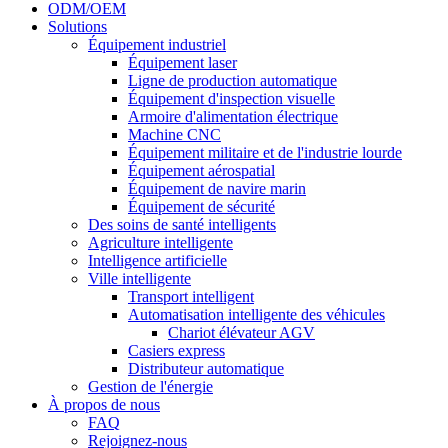
ODM/OEM
Solutions
Équipement industriel
Équipement laser
Ligne de production automatique
Équipement d'inspection visuelle
Armoire d'alimentation électrique
Machine CNC
Équipement militaire et de l'industrie lourde
Équipement aérospatial
Équipement de navire marin
Équipement de sécurité
Des soins de santé intelligents
Agriculture intelligente
Intelligence artificielle
Ville intelligente
Transport intelligent
Automatisation intelligente des véhicules
Chariot élévateur AGV
Casiers express
Distributeur automatique
Gestion de l'énergie
À propos de nous
FAQ
Rejoignez-nous