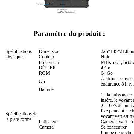
Paramètre du produit :
Spécifications
Dimension
226*145*21.8m
physiques
Couleur
Noir
Processeur
MTK6771, octa-
BÉLIER
4 Go
ROM
64 Go
Android 10 avec 
OS
endurance 8 h (v
Batterie
1 : la puissance 
inséré, le voyant
2 : 10 % de puiss
fixe pendant la ch
Spécifications de
voyant vert est fi
la plate-forme
Indicateur
Caméra avant : 5 
Caméra
Se concentrer
Lampe de poche