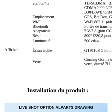
2G/3G/4G
TD-SCDMA : B3
CDMA2000 LTE-
B38/B39/B40/B
Emplacement
GPS, Bei Dou, 
Wi-Fi
Wi-Fi 802.11 (a/b
Bluetooth
Portée de transmi
Adaptateur
5 V/3 A (port CC
Résolution
800*1280,8 pouc
Luminosité
500 cd/㎡
Afficher
Écran tactile
GT9110P, 5 Points
Corning Gorilla t
Verre
verre, dureté 7H
Installation du produit :