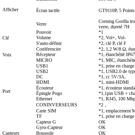
Afficher
Écran tactile
GT9110P, 5 Points t
Corning Gorilla tr
Verre
verre, dureté 7H
Pouvoir
*1
Volume
*2, Vol+, Vol-
Clé
S'auto-définir
*2, clé P, clé F
Conférencier
*2, 1,2 W/8 Ω, éta
Récepteur
*1, étanchéité IP67
Voix
MICRO
*1, MIC, étanchéit
USB1
*1, prise en char
USB2
*1, USB2.0 de typ
DC
*1, cc 5V/3A,
HDMI
*1, mini-HDMI
Écouteur
*1, écouteur stand
Port
Épingle Pogo
*1,1pin USB + ch
Ethernet
*1, RJ45, 100 Mb
CONINVERSEURS
*2，
Carte SIM
*1, emplacement M
TF
*1, prise en charg
Capteur G
OK
Gyro-Capteur
OK
Capteurs
Boussole
OK