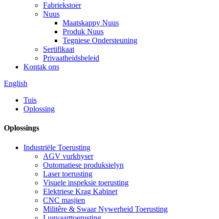
Fabriekstoer
Nuus
Maatskappy Nuus
Produk Nuus
Tegniese Ondersteuning
Sertifikaat
Privaatheidsbeleid
Kontak ons
English
Tuis
Oplossing
Oplossings
Industriële Toerusting
AGV vurkhyser
Outomatiese produksielyn
Laser toerusting
Visuele inspeksie toerusting
Elektriese Krag Kabinet
CNC masjien
Militêre & Swaar Nywerheid Toerusting
Lugvaarttoerusting