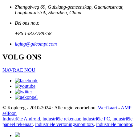
Zhangqiweg 69, Guixiang-gemeenskap, Guanlanstraat,
Longhua-distrik, Shenzhen, China
Bel ons nou:
+86 13823788758
liqing@gdcompt.com
VOLG ONS
NAVRAE NOU
© Kopiereg - 2010-2024 : Alle regte voorbehou.
Werfkaart
-
AMP
selfoon
Industriële Android
,
industriële rekenaar
,
industriële PC
,
industriële
paneel rekenaar
,
industriële vertoningsmonitors
,
industriële monitor
,