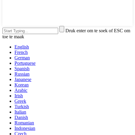
Druk enter om te soek of ESC om
toe te maak
English
French
German
Portuguese
Spanish
Russian
Japanese
Korean
Arabic
Irish
Greek
Turkish
Italian
Danish
Romanian
Indonesian
Czech