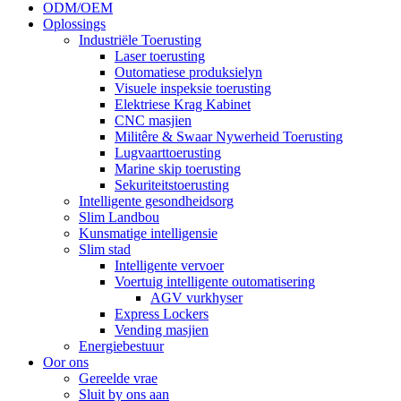
ODM/OEM
Oplossings
Industriële Toerusting
Laser toerusting
Outomatiese produksielyn
Visuele inspeksie toerusting
Elektriese Krag Kabinet
CNC masjien
Militêre & Swaar Nywerheid Toerusting
Lugvaarttoerusting
Marine skip toerusting
Sekuriteitstoerusting
Intelligente gesondheidsorg
Slim Landbou
Kunsmatige intelligensie
Slim stad
Intelligente vervoer
Voertuig intelligente outomatisering
AGV vurkhyser
Express Lockers
Vending masjien
Energiebestuur
Oor ons
Gereelde vrae
Sluit by ons aan