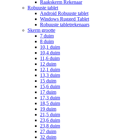
Raakskerm Rekenaar
Robuuste tablet
Android Robuuste tablet
Windows Rugged Tablet
Robuuste tabletrekenaars
Skerm grootte
7 duim
8 duim
10,1 duim
10,4 duim
11,6 duim
12 duim
12,1 duim
13,3 duim
15 duim
15,6 duim
17 duim
17,3 duim
18,5 duim
19 duim
21,5 duim
23,6 duim
23,8 duim
27 duim
32 duim