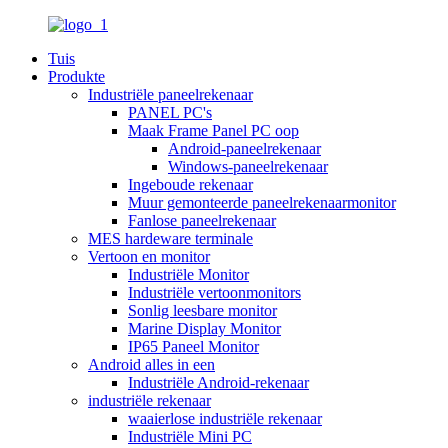
Tuis
Produkte
Industriële paneelrekenaar
PANEL PC's
Maak Frame Panel PC oop
Android-paneelrekenaar
Windows-paneelrekenaar
Ingeboude rekenaar
Muur gemonteerde paneelrekenaarmonitor
Fanlose paneelrekenaar
MES hardeware terminale
Vertoon en monitor
Industriële Monitor
Industriële vertoonmonitors
Sonlig leesbare monitor
Marine Display Monitor
IP65 Paneel Monitor
Android alles in een
Industriële Android-rekenaar
industriële rekenaar
waaierlose industriële rekenaar
Industriële Mini PC