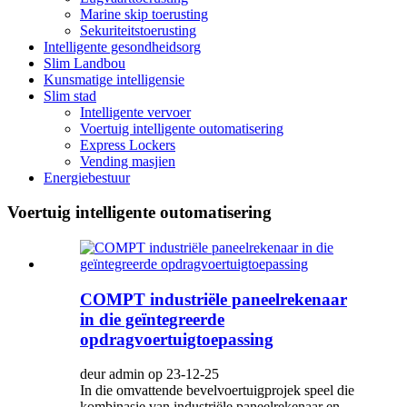
Marine skip toerusting
Sekuriteitstoerusting
Intelligente gesondheidsorg
Slim Landbou
Kunsmatige intelligensie
Slim stad
Intelligente vervoer
Voertuig intelligente outomatisering
Express Lockers
Vending masjien
Energiebestuur
Voertuig intelligente outomatisering
COMPT industriële paneelrekenaar
in die geïntegreerde
opdragvoertuigtoepassing
deur admin op 23-12-25
In die omvattende bevelvoertuigprojek speel die
kombinasie van industriële paneelrekenaar en