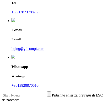
Tel
+86 13823788758
E-mail
E-mail
liqing@gdcompt.com
Whatsapp
Whatsapp
+8613828870610
Pritisnite enter za pretragu ili ESC
da zatvorite