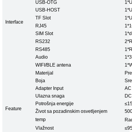
USB-OTG
1*
USB-HOST
1*
TF Slot
1*U
Interface
RJ45
1*
SIM Slot
1*d
RS232
2*
RS485
1*R
Audio
1*
WIFI/BLE antena
1*W
Materijal
Pre
Boja
Sre
Adapter Input
AC 
Ulazna snaga
DC
Potrošnja energije
≤1
Feature
Život sa pozadinskim osvetljenjem
50
temp
Rad
Vlažnost
≤95