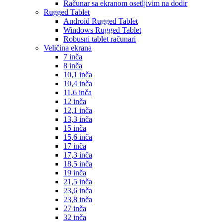
Računar sa ekranom osetljivim na dodir
Rugged Tablet
Android Rugged Tablet
Windows Rugged Tablet
Robusni tablet računari
Veličina ekrana
7 inča
8 inča
10,1 inča
10,4 inča
11,6 inča
12 inča
12,1 inča
13,3 inča
15 inča
15,6 inča
17 inča
17,3 inča
18,5 inča
19 inča
21,5 inča
23,6 inča
23,8 inča
27 inča
32 inča