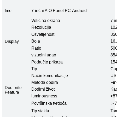
Ime
7-inčni AIO Panel PC-Android
Veličina ekrana
7 i
Rezolucija
10
Osvetljenost
350
Boja
16
Display
Ratio
500
vizuelni ugao
85/
Područje prikaza
154
Tip
Cap
Način komunikacije
USB
Metoda dodira
Fin
Dodirnite
Dodirni život
Kap
Feature
luminousness
>8
Površinska tvrdoća
＞7
Tip stakla
Tam