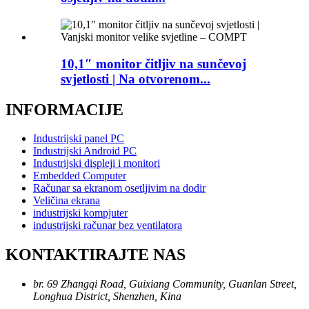
10,1″ monitor čitljiv na sunčevoj
svjetlosti | Na otvorenom...
INFORMACIJE
Industrijski panel PC
Industrijski Android PC
Industrijski displeji i monitori
Embedded Computer
Računar sa ekranom osetljivim na dodir
Veličina ekrana
industrijski kompjuter
industrijski računar bez ventilatora
KONTAKTIRAJTE NAS
br. 69 Zhangqi Road, Guixiang Community, Guanlan Street,
Longhua District, Shenzhen, Kina