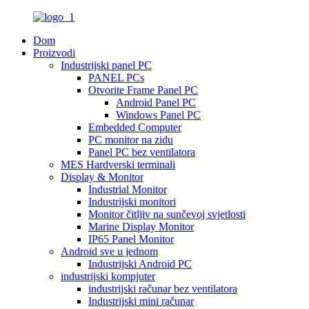
Dom
Proizvodi
Industrijski panel PC
PANEL PCs
Otvorite Frame Panel PC
Android Panel PC
Windows Panel PC
Embedded Computer
PC monitor na zidu
Panel PC bez ventilatora
MES Hardverski terminali
Display & Monitor
Industrial Monitor
Industrijski monitori
Monitor čitljiv na sunčevoj svjetlosti
Marine Display Monitor
IP65 Panel Monitor
Android sve u jednom
Industrijski Android PC
industrijski kompjuter
industrijski računar bez ventilatora
Industrijski mini računar