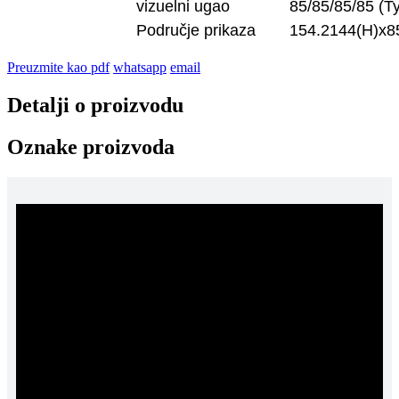
vizuelni ugao
85/85/85/85 (T
Područje prikaza
154.2144(H)x8
Preuzmite kao pdf
whatsapp
email
Detalji o proizvodu
Oznake proizvoda