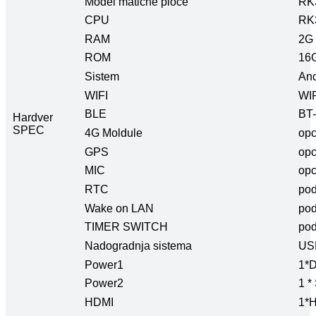
Model matične ploče
RK
CPU
RK3
RAM
2G 
ROM
16G
Sistem
And
WIFI
WIF
BLE
BT-
Hardver
SPEC
4G Moldule
opc
GPS
opc
MIC
opc
RTC
pod
Wake on LAN
pod
TIMER SWITCH
pod
Nadogradnja sistema
US
Power1
1*D
Power2
1 *
HDMI
1*