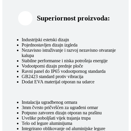
Superiornost proizvoda:
Industrijski estetski dizajn
Pojednostavljen dizajn izgleda
Nezavisno istraživanje i razvoj nezavisno otvaranje
kalupa
Stabilne performanse i niska potrošnja energije
Vodootporni dizajn prednje ploče
Ravni panel do IP65 vodootpornog standarda
GB2423 standard protiv vibracija
Dodat EVA materijal otporan na udarce
Instalacija ugradbenog ormara
3mm čvrsto pričvršćen za ugrađeni ormar
Potpuno zatvoren dizajn otporan na prašinu
Uvelike poboljšati vijek trajanja trupa
Telo od legure aluminijuma
Integrirano oblikovanje od aluminijske legure