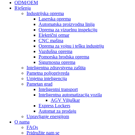
ODM/OEM
Rješenja
Industrijska oprema
Laserska oprema
Automatska proizvodna linija
Oprema za vizuelnu inspekciju
Električni ormar
CNC mašina
Oprema za vojnu i tešku industriju
Vazdušna oprema
Pomorska brodska oprema
Sigurnosna oprema
Inteligentna zdravstvena zaštita
Pametna poljoprivreda
Umjetna inteligencija
Pametan grad
Inteligentni transport
Inteligentna automatizacija vozila
AGV Viljuškar
Express Lockers
Automat za prodaju
Upravljanje energijom
O nama
FAQs
Pridružite nam se