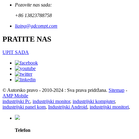
Pozovite nas sada:
+86 13823788758
liqing@gdcompt.com
PRATITE NAS
UPIT SADA
© Autorsko pravo - 2010-2024 : Sva prava pridržana.
Sitemap
-
AMP Mobile
industrijski Pc
,
industrijski monitor
,
industrijski kompjuter
,
industrijski panel kom
,
Industrijski Android
,
industrijski monitori
,
Telefon