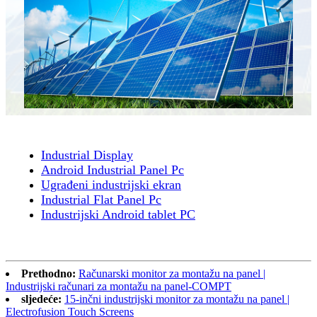
Industrial Display
Android Industrial Panel Pc
Ugrađeni industrijski ekran
Industrial Flat Panel Pc
Industrijski Android tablet PC
Prethodno:
Računarski monitor za montažu na panel |
Industrijski računari za montažu na panel-COMPT
sljedeće:
15-inčni industrijski monitor za montažu na panel |
Electrofusion Touch Screens