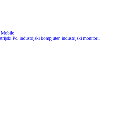
Mobile
trijski Pc
,
industrijski kompjuter
,
industrijski monitori
,