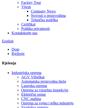
Factory Tour
Vijesti
Company News
Novosti o proizvodima
Tehnička podrška
Certifikat
Politika privatnosti
Kontaktirajte nas
English
Dom
Rješenje
Rješenja
Industrijska oprema
AGV Viljuškar
Automatska proizvodna linija
Laserska oprema
Oprema za vizuelnu inspekciju
Električni ormar
CNC mašina
Oprema za vojnu i tešku industriju
Vazdušna oprema