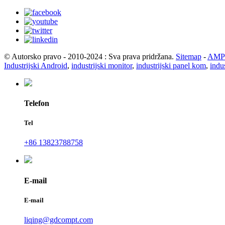
© Autorsko pravo - 2010-2024 : Sva prava pridržana.
Sitemap
-
AMP 
Industrijski Android
,
industrijski monitor
,
industrijski panel kom
,
indus
Telefon
Tel
+86 13823788758
E-mail
E-mail
liqing@gdcompt.com