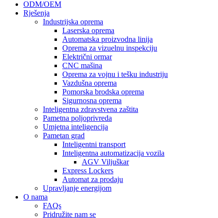
ODM/OEM
Rješenja
Industrijska oprema
Laserska oprema
Automatska proizvodna linija
Oprema za vizuelnu inspekciju
Električni ormar
CNC mašina
Oprema za vojnu i tešku industriju
Vazdušna oprema
Pomorska brodska oprema
Sigurnosna oprema
Inteligentna zdravstvena zaštita
Pametna poljoprivreda
Umjetna inteligencija
Pametan grad
Inteligentni transport
Inteligentna automatizacija vozila
AGV Viljuškar
Express Lockers
Automat za prodaju
Upravljanje energijom
O nama
FAQs
Pridružite nam se