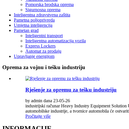
Pomorska brodska oprema
Sigurnosna oprema
Inteligentna zdravstvena zaštita
Pametna poljoprivreda
Umjetna inteligencija
Pametan grad
Inteligentni transport
Inteligentna automatizacija vozila
Express Lockers
Automat za prodaju
Upravljanje energijom
Oprema za vojnu i tešku industriju
Rješenje za opremu za tešku industriju
by admin dana 23-05-26
industrijski računar Heavy Industry Equipment Solution U
automobilske industrije, a tvornice automobila će ostvariti
Pročitajte više
INFORMACIJE