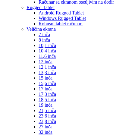
Računar sa ekranom osetljivim na dodir
Rugged Tablet
Android Rugged Tablet
Windows Rugged Tablet
Robusni tablet računari
Veličina ekrana
7 inča
8 inča
10,1 inča
10,4 inča
11,6 inča
12 inča
12,1 inča
13,3 inča
15 inča
15,6 inča
17 inča
17,3 inča
18,5 inča
19 inča
21,5 inča
23,6 inča
23,8 inča
27 inča
32 inča