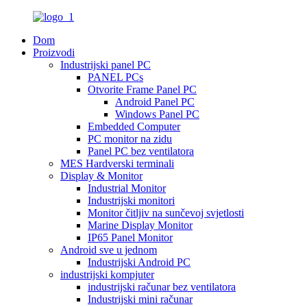
Dom
Proizvodi
Industrijski panel PC
PANEL PCs
Otvorite Frame Panel PC
Android Panel PC
Windows Panel PC
Embedded Computer
PC monitor na zidu
Panel PC bez ventilatora
MES Hardverski terminali
Display & Monitor
Industrial Monitor
Industrijski monitori
Monitor čitljiv na sunčevoj svjetlosti
Marine Display Monitor
IP65 Panel Monitor
Android sve u jednom
Industrijski Android PC
industrijski kompjuter
industrijski računar bez ventilatora
Industrijski mini računar