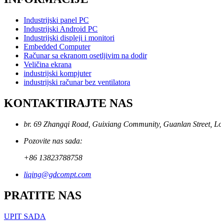
Industrijski panel PC
Industrijski Android PC
Industrijski displeji i monitori
Embedded Computer
Računar sa ekranom osetljivim na dodir
Veličina ekrana
industrijski kompjuter
industrijski računar bez ventilatora
KONTAKTIRAJTE NAS
br. 69 Zhangqi Road, Guixiang Community, Guanlan Street, Lo
Pozovite nas sada:
+86 13823788758
liqing@gdcompt.com
PRATITE NAS
UPIT SADA