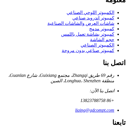
معلومة
الكمبيوتر اللوحي الصناعي
كمبيوتر اندرويد صناعي
شاشات العرض والشاشات الصناعية
كمبيوتر مدمج
كمبيوتر بشاشة تعمل باللمس
حجم الشاشة
الكمبيوتر الصناعي
كمبيوتر صناعي بدون مروحة
اتصل بنا
رقم 69 طريق Zhangqi، مجتمع Guixiang، شارع Guanlan،
منطقة Longhua، Shenzhen، الصين
اتصل بنا الآن:
+86 13823788758
liqing@gdcompt.com
تابعنا