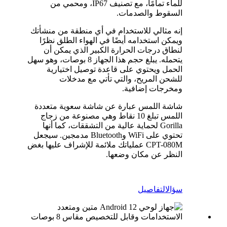
للماء تمامًا، مع تصنيف IP67، ومحمي من
السقوط والصدمات.
إنه مثالي للاستخدام في أي منطقة من منشأتك
ويمكن استخدامه أيضًا في الهواء الطلق نظرًا
لنطاق درجات الحرارة الكبير الذي يمكن أن
يتحمله. يبلغ حجم هذا الجهاز 8 بوصات، وهو سهل
الحمل ويحتوي على قاعدة توصيل اختيارية
للشحن المريح، والتي تأتي مع مدخلات
ومخرجات إضافية.
شاشة اللمس عبارة عن شاشة سعوية متعددة
اللمس تبلغ 10 نقاط وهي مصنوعة من زجاج
Gorilla لحماية عالية من التشققات، كما أنها
تحتوي على WiFi وBluetooth مدمجين. سيجعل
CPT-080M عملياتك ملائمة للإشراف عليها بغض
النظر عن مكان وضعها.
سؤال
التفاصيل