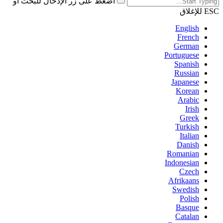
اضغط على زر الإدخال للبحث أو
ESC للإغلاق
English
French
German
Portuguese
Spanish
Russian
Japanese
Korean
Arabic
Irish
Greek
Turkish
Italian
Danish
Romanian
Indonesian
Czech
Afrikaans
Swedish
Polish
Basque
Catalan