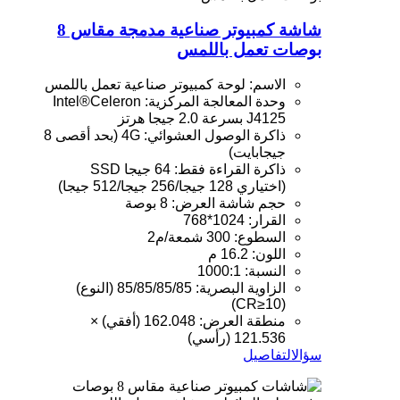
شاشة كمبيوتر صناعية مدمجة مقاس 8
بوصات تعمل باللمس
الاسم: لوحة كمبيوتر صناعية تعمل باللمس
وحدة المعالجة المركزية: Intel®Celeron
J4125 بسرعة 2.0 جيجا هرتز
ذاكرة الوصول العشوائي: 4G (بحد أقصى 8
جيجابايت)
ذاكرة القراءة فقط: 64 جيجا SSD
(اختياري 128 جيجا/256 جيجا/512 جيجا)
حجم شاشة العرض: 8 بوصة
القرار: 1024*768
السطوع: 300 شمعة/م2
اللون: 16.2 م
النسبة: 1000:1
الزاوية البصرية: 85/85/85/85 (النوع)
(CR≥10)
منطقة العرض: 162.048 (أفقي) ×
121.536 (رأسي)
سؤال
التفاصيل