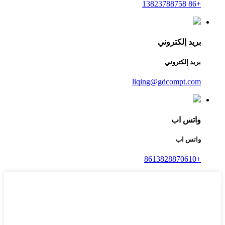
+86 13823788758
بريد إلكتروني
بريد إلكتروني
liqing@gdcompt.com
واتس اب
واتس اب
+8613828870610