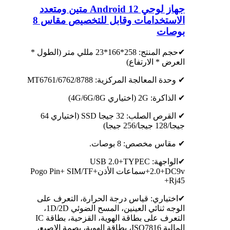
جهاز لوحي Android 12 متين ومتعدد
الاستخدامات وقابل للتخصيص مقاس 8
بوصات
✔حجم المنتج: 258*166*23 مللي متر (الطول *
العرض * الارتفاع)
✔ وحدة المعالجة المركزية: MT6761/6762/8788
✔ الذاكرة: 2G (اختياري 4G/6G/8G)
✔ القرص الصلب: 32 جيجا SSD (اختياري 64
جيجا/128 جيجا/256 جيجا)
✔ مقاس مخصص: 8 بوصات.
✔الواجهة: USB 2.0+TYPEC
2.0+DC9v+سماعات الأذن+Pogo Pin+ SIM/TF
+Rj45
✔اختياري: قياس درجة الحرارة، التعرف على
الوجه ثنائي العينين، المسح الضوئي 1D/2D،
التعرف على بطاقة الهوية، القزحية، بطاقة IC
المالية ISO7816، بطاقة الهوية، بصمة الإصبع،