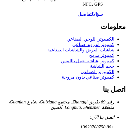
NFC، GPS
سؤال
التفاصيل
معلومات
الكمبيوتر اللوحي الصناعي
كمبيوتر اندرويد صناعي
شاشات العرض والشاشات الصناعية
كمبيوتر مدمج
كمبيوتر بشاشة تعمل باللمس
حجم الشاشة
الكمبيوتر الصناعي
كمبيوتر صناعي بدون مروحة
اتصل بنا
رقم 69 طريق Zhangqi، مجتمع Guixiang، شارع Guanlan،
منطقة Longhua، Shenzhen، الصين
اتصل بنا الآن:
+86 13823788758