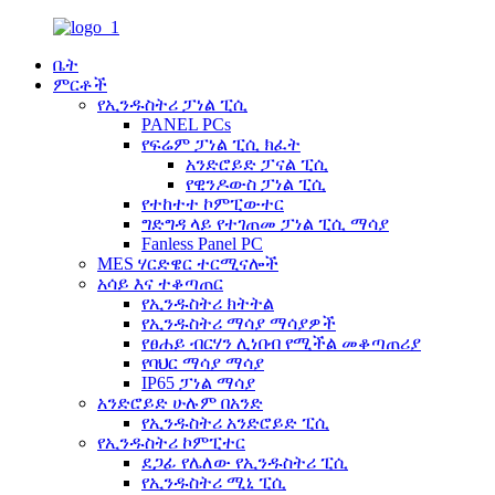
ቤት
ምርቶች
የኢንዱስትሪ ፓነል ፒሲ
PANEL PCs
የፍሬም ፓነል ፒሲ ክፈት
አንድሮይድ ፓናል ፒሲ
የዊንዶውስ ፓነል ፒሲ
የተከተተ ኮምፒውተር
ግድግዳ ላይ የተገጠመ ፓነል ፒሲ ማሳያ
Fanless Panel PC
MES ሃርድዌር ተርሚናሎች
አሳይ እና ተቆጣጠር
የኢንዱስትሪ ክትትል
የኢንዱስትሪ ማሳያ ማሳያዎች
የፀሐይ ብርሃን ሊነበብ የሚችል መቆጣጠሪያ
የባህር ማሳያ ማሳያ
IP65 ፓነል ማሳያ
አንድሮይድ ሁሉም በአንድ
የኢንዱስትሪ አንድሮይድ ፒሲ
የኢንዱስትሪ ኮምፒተር
ደጋፊ የሌለው የኢንዱስትሪ ፒሲ
የኢንዱስትሪ ሚኒ ፒሲ