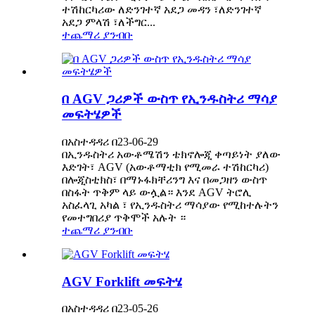
ተሽከርካሪው ለድንገተኛ አደጋ መዳን ፣ለድንገተኛ
አደጋ ምላሽ ፣ለችግር...
ተጨማሪ ያንብቡ
በ AGV ጋሪዎች ውስጥ የኢንዱስትሪ ማሳያ
መፍትሄዎች
በአስተዳዳሪ በ23-06-29
በኢንዱስትሪ አውቶሜሽን ቴክኖሎጂ ቀጣይነት ያለው
እድገት፣ AGV (አውቶማቲክ የሚመራ ተሽከርካሪ)
በሎጂስቲክስ፣ በማኑፋክቸሪንግ እና በመጋዘን ውስጥ
በስፋት ጥቅም ላይ ውሏል። እንደ AGV ትሮሊ
አስፈላጊ አካል ፣ የኢንዱስትሪ ማሳያው የሚከተሉትን
የመተግበሪያ ጥቅሞች አሉት ።
ተጨማሪ ያንብቡ
AGV Forklift መፍትሄ
በአስተዳዳሪ በ23-05-26