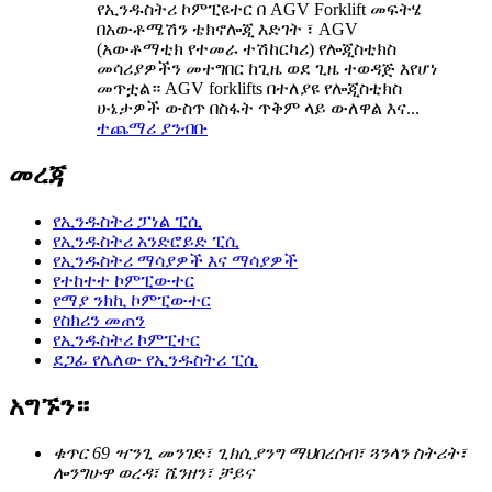
የኢንዱስትሪ ኮምፒዩተር በ AGV Forklift መፍትሄ
በአውቶሜሽን ቴክኖሎጂ እድገት ፣ AGV
(አውቶማቲክ የተመራ ተሽከርካሪ) የሎጂስቲክስ
መሳሪያዎችን መተግበር ከጊዜ ወደ ጊዜ ተወዳጅ እየሆነ
መጥቷል። AGV forklifts በተለያዩ የሎጂስቲክስ
ሁኔታዎች ውስጥ በስፋት ጥቅም ላይ ውለዋል እና...
ተጨማሪ ያንብቡ
መረጃ
የኢንዱስትሪ ፓነል ፒሲ
የኢንዱስትሪ አንድሮይድ ፒሲ
የኢንዱስትሪ ማሳያዎች እና ማሳያዎች
የተከተተ ኮምፒውተር
የማያ ንክኪ ኮምፒውተር
የስክሪን መጠን
የኢንዱስትሪ ኮምፒተር
ደጋፊ የሌለው የኢንዱስትሪ ፒሲ
አግኙን።
ቁጥር 69 ዣንጊ መንገድ፣ ጊክሲያንግ ማህበረሰብ፣ ጓንላን ስትሪት፣
ሎንግሁዋ ወረዳ፣ ሼንዘን፣ ቻይና