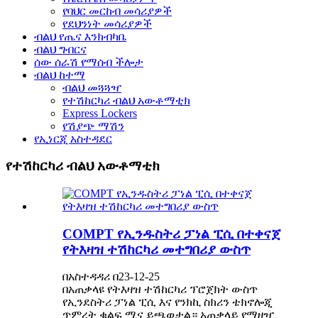
የባህር መርከብ መሳሪያዎች
የደህንነት መሳሪያዎች
ብልህ የጤና እንክብካቤ
ብልህ ግብርና
ሰው ሰራሽ የማሰብ ችሎታ
ብልህ ከተማ
ብልህ መጓጓዣ
የተሽከርካሪ ብልህ አውቶማቲክ
Express Lockers
የሽያጭ ማሽን
የኢነርጂ አስተዳደር
የተሽከርካሪ ብልህ አውቶማቲክ
COMPT የኢንዱስትሪ ፓነል ፒሲ በተቀናጀ
የትእዛዝ ተሽከርካሪ መተግበሪያ ውስጥ
በአስተዳዳሪ በ23-12-25
በአጠቃላዩ የትእዛዝ ተሽከርካሪ ፕሮጀክት ውስጥ
የኢንደስትሪ ፓነል ፒሲ እና የንክኪ ስክሪን ቴክኖሎጂ
ጥምረት ቁልፍ ሚና ይጫወታል። አጠቃላይ የማዘዣ