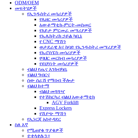
ODM/OEM
መፍትሄዎች
የኢንዱስትሪ መሳሪያዎች
የሌዘር መሳሪያዎች
አውቶማቲክ-ምርት-መስመር
የእይታ ምርመራ መሣሪያዎች
የኤሌክትሪክ ኃይል ካቢኔ
የ CNC ማሽን
ወታደራዊ እና ከባድ የኢንዱስትሪ መሣሪያዎች
የኤሮስፔስ መሳሪያዎች
የባህር መርከብ መሳሪያዎች
የደህንነት መሳሪያዎች
ብልህ የጤና እንክብካቤ
ብልህ ግብርና
ሰው ሰራሽ የማሰብ ችሎታ
ብልህ ከተማ
ብልህ መጓጓዣ
የተሽከርካሪ ብልህ አውቶማቲክ
AGV Forklift
Express Lockers
የሽያጭ ማሽን
የኢነርጂ አስተዳደር
ስለ እኛ
የሚጠየቁ ጥያቄዎች
ተቀላቀሉን።