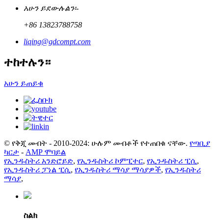
አሁን ይደውሉልን፡-
+86 13823788758
liqing@gdcompt.com
ተከተሉን።
አሁን ይጠይቁ
© የቅጂ መብት - 2010-2024: ሁሉም መብቶች የተጠበቁ ናቸው.
የጣቢያ
ካርታ
-
AMP ሞባይል
የኢንዱስትሪ አንድሮይድ
,
የኢንዱስትሪ ኮምፒተር
,
የኢንዱስትሪ ፒሲ
,
የኢንዱስትሪ ፓነል ፒሲ
,
የኢንዱስትሪ ማሳያ ማሳያዎች
,
የኢንዱስትሪ
ማሳያ
,
ስልክ