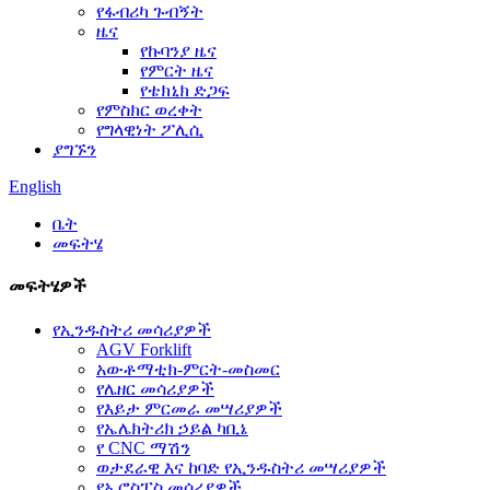
የፋብሪካ ጉብኝት
ዜና
የኩባንያ ዜና
የምርት ዜና
የቴክኒክ ድጋፍ
የምስክር ወረቀት
የግላዊነት ፖሊሲ
ያግኙን
English
ቤት
መፍትሄ
መፍትሄዎች
የኢንዱስትሪ መሳሪያዎች
AGV Forklift
አውቶማቲክ-ምርት-መስመር
የሌዘር መሳሪያዎች
የእይታ ምርመራ መሣሪያዎች
የኤሌክትሪክ ኃይል ካቢኔ
የ CNC ማሽን
ወታደራዊ እና ከባድ የኢንዱስትሪ መሣሪያዎች
የኤሮስፔስ መሳሪያዎች