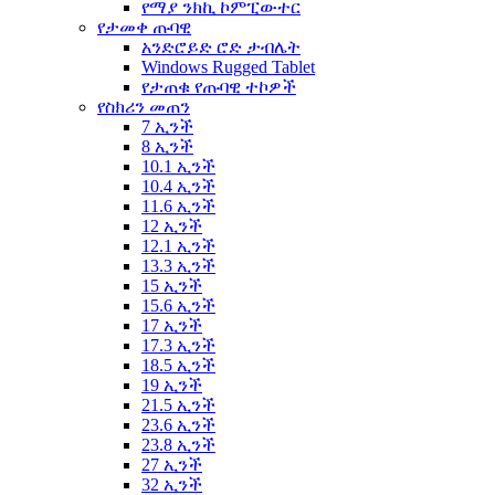
የማያ ንክኪ ኮምፒውተር
የታመቀ ጡባዊ
አንድሮይድ ሮድ ታብሌት
Windows Rugged Tablet
የታጠቁ የጡባዊ ተኮዎች
የስክሪን መጠን
7 ኢንች
8 ኢንች
10.1 ኢንች
10.4 ኢንች
11.6 ኢንች
12 ኢንች
12.1 ኢንች
13.3 ኢንች
15 ኢንች
15.6 ኢንች
17 ኢንች
17.3 ኢንች
18.5 ኢንች
19 ኢንች
21.5 ኢንች
23.6 ኢንች
23.8 ኢንች
27 ኢንች
32 ኢንች