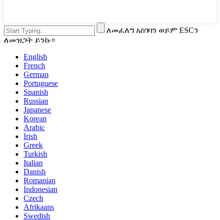
ለመፈለግ አስገባን ወይም ESCን
ለመዝጋት ይንኩ።
English
French
German
Portuguese
Spanish
Russian
Japanese
Korean
Arabic
Irish
Greek
Turkish
Italian
Danish
Romanian
Indonesian
Czech
Afrikaans
Swedish