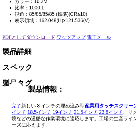
カラー：16.2M
比率：1000:1
視角：85/85/85/85 (標準)(CR≥10)
表示領域：162.048(H)x121.536(V)
PDFとしてダウンロード
ワッツアップ
電子メール
製品詳細
スペック
製品タグ
製品情報：
完了
新しい 8 インチの埋め込み型
産業用タッチスクリーン
インチ
18.5インチ
19インチ
21.5インチ
23.8インチ
、リ
境などの過酷な作業環境に適応します。工場の生産ライ
ーズに応えます。