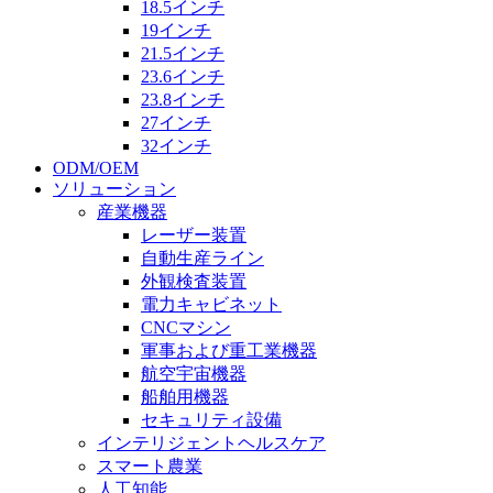
18.5インチ
19インチ
21.5インチ
23.6インチ
23.8インチ
27インチ
32インチ
ODM/OEM
ソリューション
産業機器
レーザー装置
自動生産ライン
外観検査装置
電力キャビネット
CNCマシン
軍事および重工業機器
航空宇宙機器
船舶用機器
セキュリティ設備
インテリジェントヘルスケア
スマート農業
人工知能