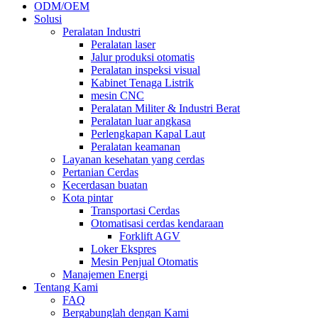
ODM/OEM
Solusi
Peralatan Industri
Peralatan laser
Jalur produksi otomatis
Peralatan inspeksi visual
Kabinet Tenaga Listrik
mesin CNC
Peralatan Militer & Industri Berat
Peralatan luar angkasa
Perlengkapan Kapal Laut
Peralatan keamanan
Layanan kesehatan yang cerdas
Pertanian Cerdas
Kecerdasan buatan
Kota pintar
Transportasi Cerdas
Otomatisasi cerdas kendaraan
Forklift AGV
Loker Ekspres
Mesin Penjual Otomatis
Manajemen Energi
Tentang Kami
FAQ
Bergabunglah dengan Kami