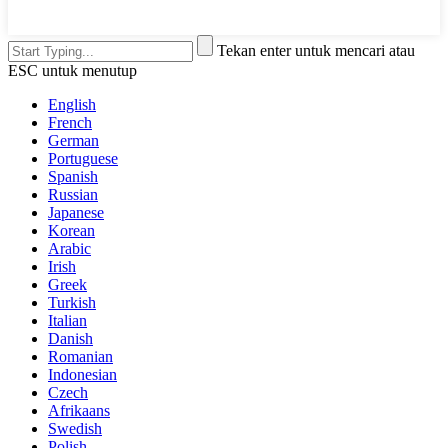
Tekan enter untuk mencari atau
ESC untuk menutup
English
French
German
Portuguese
Spanish
Russian
Japanese
Korean
Arabic
Irish
Greek
Turkish
Italian
Danish
Romanian
Indonesian
Czech
Afrikaans
Swedish
Polish