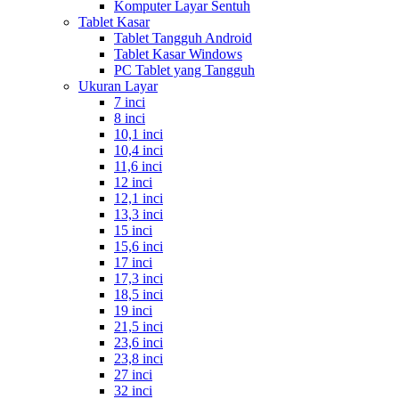
Komputer Layar Sentuh
Tablet Kasar
Tablet Tangguh Android
Tablet Kasar Windows
PC Tablet yang Tangguh
Ukuran Layar
7 inci
8 inci
10,1 inci
10,4 inci
11,6 inci
12 inci
12,1 inci
13,3 inci
15 inci
15,6 inci
17 inci
17,3 inci
18,5 inci
19 inci
21,5 inci
23,6 inci
23,8 inci
27 inci
32 inci